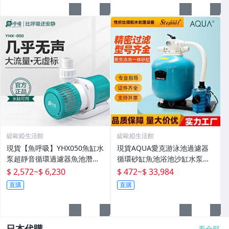
緹歐婭生活館
緹歐婭生活館
現貨【魚呼吸】YHX050魚缸水
現貨AQUA愛克游泳池過濾器
泵超靜音循環過濾器魚池潛水
循環砂缸魚池浴池沙缸水泵一
底吸變頻水陸
體機水處理設備
$ 2,572
~
$ 6,230
$ 472
~
$ 33,984
直購
直購
日本代購
看全部