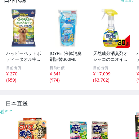
ハッピーペットボ
JOYPET液体消臭
天然成分消臭剤オ
ディータオル中大
剤詰替360ML
シッコのニオイ汚
型犬用
れ専用270ml × 3
目前出價
目前出價
目前出價
0点
¥ 270
¥ 341
¥ 17,099
¥
(
$59
)
(
$74
)
(
$3,702
)
(
日本直送
看更多