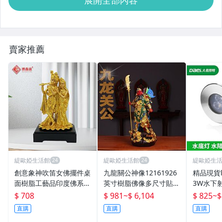
展開全部內容
賣家推薦
緹歐婭生活館
緹歐婭生活館
緹歐婭生
創意象神吹笛女佛擺件桌
九龍關公神像12161926
精品現貨
面樹脂工藝品印度佛系雕
英寸樹脂佛像多尺寸貼金
3W水下
像工藝品
鍍金彩繪關公擺件
池埋地燈1
$ 708
$ 981
~
$ 6,104
$ 825
~
$
噴泉燈
直購
直購
直購