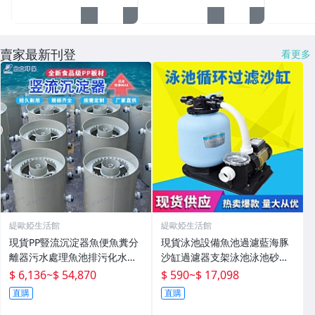
賣家最新刊登
看更多
緹歐婭生活館
緹歐婭生活館
現貨PP豎流沉淀器魚便魚糞分
現貨泳池設備魚池過濾藍海豚
離器污水處理魚池排污化水產
沙缸過濾器支架泳池泳池砂缸
殖設備
水泵機組
$ 6,136
~
$ 54,870
$ 590
~
$ 17,098
直購
直購