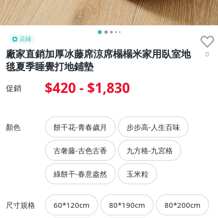
店鋪
廠家直銷加厚冰藤席涼席榻榻米家用臥室地
0
毯夏季睡覺打地鋪墊
$420 - $1,830
促銷
顏色
餅干花-青春歲月
步步高-人生百味
古奢藤-古色古香
九方格-九宮格
綠餅干-春意盎然
玉米粒
尺寸規格
60*120cm
80*190cm
80*200cm