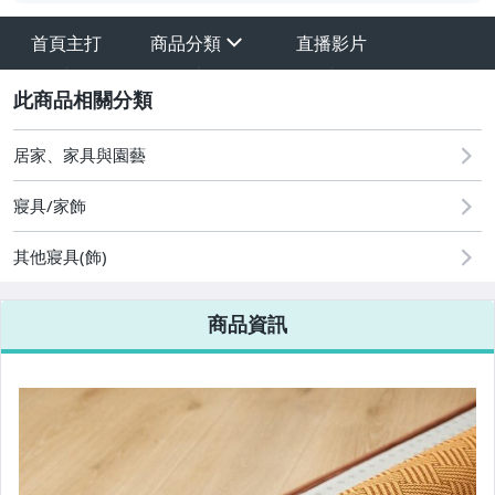
首頁主打
商品分類
直播影片
sign
其它
2
居家、家具與園藝
寢具/家飾
其他寢具(飾)
商品資訊