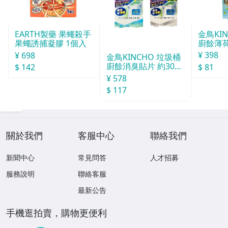
金鳥KI
EARTH製藥 果蠅殺手
廚餘薄
果蠅誘捕凝膠 1個入
30天分
¥ 398
¥ 698
金鳥KINCHO 垃圾桶
廚餘消臭貼片 約30天
$ 81
$ 142
分
¥ 578
$ 117
關於我們
客服中心
聯絡我們
新聞中心
常見問答
人才招募
服務說明
聯絡客服
最新公告
手機逛拍賣，購物更便利