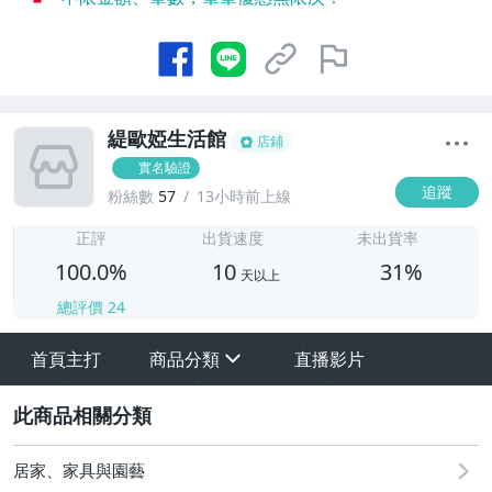
緹歐婭生活館
店鋪
實名驗證
追蹤
粉絲數
57
13小時前上線
1
正評
出貨速度
未出貨率
100.0%
10
31%
天以上
總評價
24
首頁主打
商品分類
直播影片
sign
其它
2
居家、家具與園藝