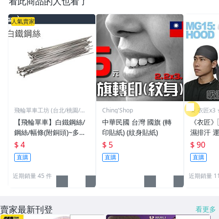
看此商品的人也看了
人氣賣家
飛輪單車工坊 (台北/桃園/高
Ching'Shop
★ 衣匠x3 
雄)
【飛輪單車】白鐵鋼絲/
中華民國 台灣 國旗 (轉
《衣匠》
鋼絲/幅條(附銅頭)~多種
印貼紙) (紋身貼紙)
濕排汗 
規格/一支價格需要多少
頭巾 機車
$ 4
$ 5
$ 90
買多少[1101]
盜帽﹝M
直購
直購
直購
近期銷量 45 件
近期銷量 1
賣家最新刊登
看更多