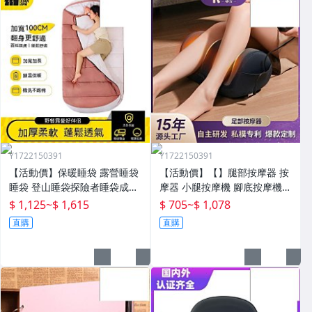
Y1722150391
Y1722150391
【活動價】保暖睡袋 露營睡袋
【活動價】【】腿部按摩器 按
睡袋 登山睡袋探險者睡袋成人
摩器 小腿按摩機 腳底按摩機
冬季加厚防寒加大戶外露營大
深層按摩儀 小腿按摩儀全自動
$ 1,125
~
$ 1,615
$ 705
~
$ 1,078
人抗寒四季通用款保暖
揉捏腿部按摩器全腿底腳熱敷
直購
直購
腳部足底