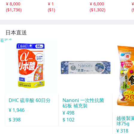
7インチ シマノ
車 レストアベー
ママチャリ/ 走行
¥ 8,000
¥ 1
¥ 6,000
¥
6段変速 LEDライ
ス
確認/ タイヤひび
(
$1,736
)
(
$1
)
(
$1,302
)
(
ト 現状品 101
割れあり/ 現状品/
66833-46240
R8.8/5 △
日本直送
看更多
DHC 硫辛酸 60日分
Nanoni 一次性抗菌
砧板 補充裝
¥ 1,946
¥ 498
越後製
$ 398
$ 102
球75g
¥ 318