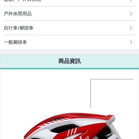
圖書/影音/文具
戶外休閒用品
古董、藝術與礦石
自行車/腳踏車
手機、配件與通訊
美容保養與彩妝
一般腳踏車
電腦、平板與周邊
商品資訊
相機、攝影與周邊
運動、戶外與休閒
嬰幼兒與孕婦
汽機車精品百貨
居家、家具與園藝
玩具、模型與公仔