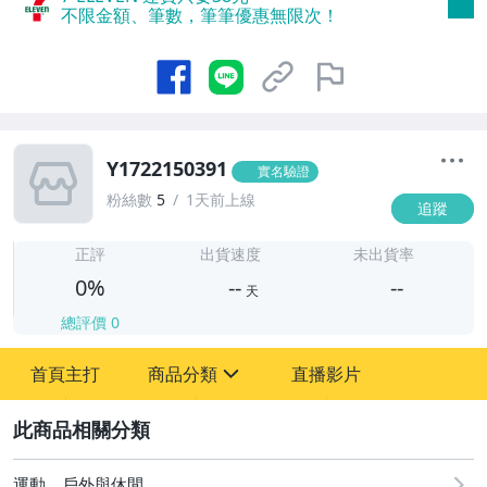
不限金額、筆數，筆筆優惠無限次！
Y1722150391
實名驗證
粉絲數
5
1天前上線
追蹤
-
-
正評
出貨速度
未出貨率
0%
--
--
天
總評價
0
-
首頁主打
商品分類
直播影片
-
sign
2
運動、戶外與休閒