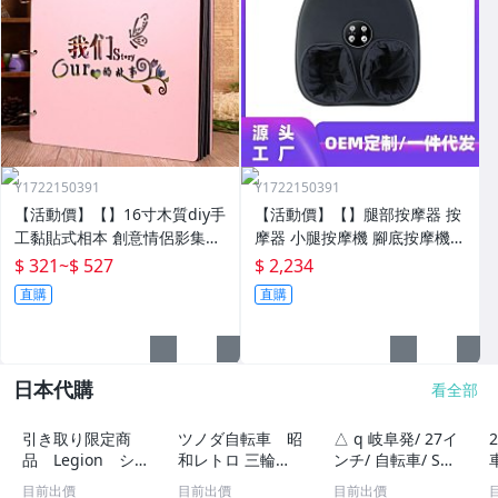
Y1722150391
Y1722150391
【活動價】【】16寸木質diy手
【活動價】【】腿部按摩器 按
工黏貼式相本 創意情侶影集紀
摩器 小腿按摩機 腳底按摩機
念收藏冊送男女朋友
深層按摩軟體全自動足療機穴
$ 321
~
$ 527
$ 2,234
位揉捏家用按腳器腳部腿部足
直購
直購
底足部腳底
日本代購
看全部
引き取り限定商
ツノダ自転車 昭
△ q 岐阜発/ 27イ
品 Legion シ
和レトロ 三輪自
ンチ/ 自転車/ Swi
ティサイクル ２
転車 大人用 実用
tch LAT/ 6段変速/
目前出價
目前出價
目前出價