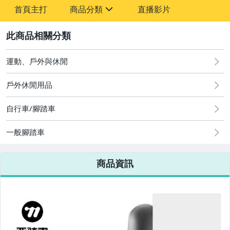
-
首頁主打
商品分類
直播影片
-
sign
2
運動、戶外與休閒
圖書/影音/文具
戶外休閒用品
古董、藝術與礦石
自行車/腳踏車
手機、配件與通訊
美容保養與彩妝
一般腳踏車
電腦、平板與周邊
商品資訊
相機、攝影與周邊
運動、戶外與休閒
嬰幼兒與孕婦