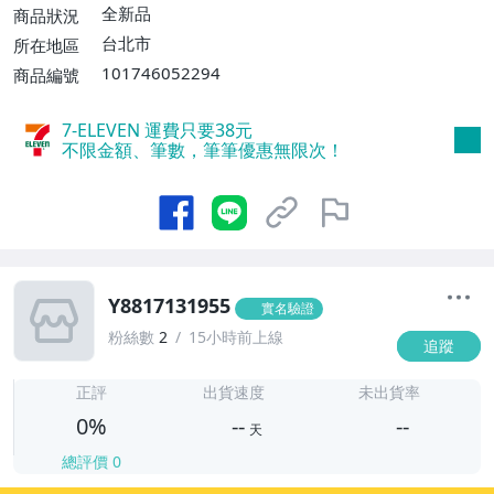
全新品
商品狀況
台北市
所在地區
101746052294
商品編號
7-ELEVEN 運費只要
38
元
不限金額、筆數，筆筆優惠無限次！
Y8817131955
實名驗證
粉絲數
2
15小時前上線
追蹤
-
-
正評
出貨速度
未出貨率
0%
--
--
天
總評價
0