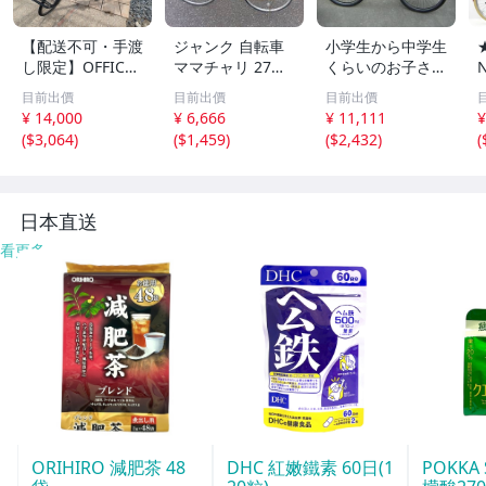
【配送不可・手渡
ジャンク 自転車
小学生から中学生
し限定】OFFICE
ママチャリ 27イ
くらいのお子さん
PRESS CM 460m
ンチ ６段ギア 黒
に☆自転車 CO
目前出價
目前出價
目前出價
m 自転車
手渡し限定 配達
NTINENTE 698
¥ 14,000
¥ 6,666
¥ 11,111
¥
可能 千葉
シティクロスバイ
(
$3,064
)
(
$1,459
)
(
$2,432
)
(
ク
日本直送
看更多
ORIHIRO 減肥茶 48
DHC 紅嫩鐵素 60日(1
POKKA