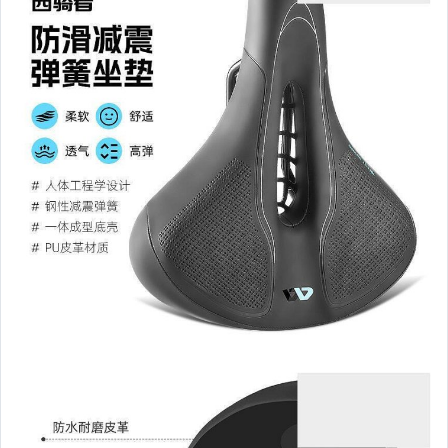
汽機車精品百貨
居家、家具與園藝
玩具、模型與公仔
男性精品與服飾
女裝與服飾配件
偶像、球員卡與郵幣
手錶與飾品配件
女包精品與女鞋
家電與影音視聽