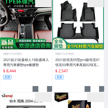
Y8817131955
Y8817131955
2021款21款森林人19款森林人
2021款領克05型pro版領克01
專用汽車腳墊tpe橡膠墊
領克03專用汽車尾箱02領克03
腳墊
$ 8,444
$ 2,547
直購
直購