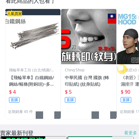
看此商品的人也看了
人氣賣家
飛輪單車工坊 (台北/桃園/高
Ching'Shop
★ 衣匠x3 
雄)
【飛輪單車】白鐵鋼絲/
中華民國 台灣 國旗 (轉
《衣匠》
鋼絲/幅條(附銅頭)~多種
印貼紙) (紋身貼紙)
濕排汗 
規格/一支價格需要多少
頭巾 機車
$ 4
$ 5
$ 90
買多少[1101]
盜帽﹝M
直購
直購
直購
近期銷量 45 件
近期銷量 1
賣家最新刊登
看更多