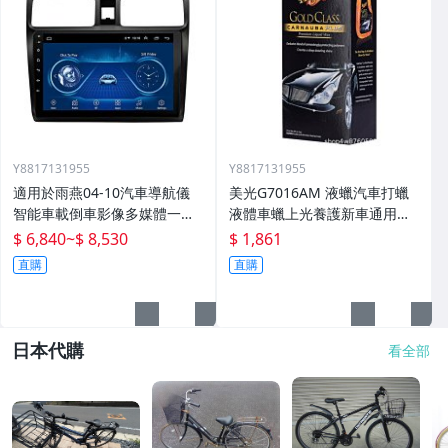
Y8817131955
Y8817131955
適用於雨燕04-10汽車導航儀
美光G7016AM 液蠟汽車打蠟
智能車載倒車影像多媒體一體
液體車蠟上光養護新車通用棕
機
櫚蠟
$ 6,840
~
$ 8,530
$ 1,861
直購
直購
日本代購
看全部