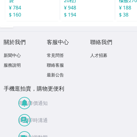
袋
20粒)
檬酸27
165g
¥ 784
¥ 948
¥ 188
$ 160
$ 194
$ 38
關於我們
客服中心
聯絡我們
新聞中心
常見問答
人才招募
服務說明
聯絡客服
最新公告
手機逛拍賣，購物更便利
商品降價通知
買賣即時溝通