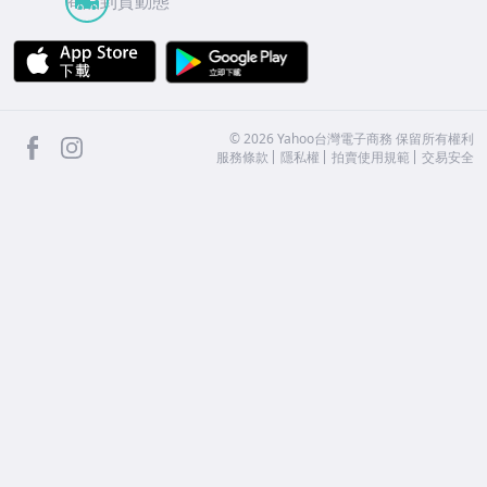
商品到貨動態
APP Store
Google Play
facebook
Instagram
©
2026
Yahoo台灣電子商務 保留所有權利
服務條款
隱私權
拍賣使用規範
交易安全