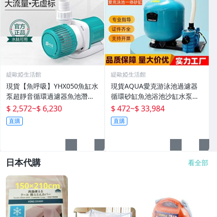
緹歐婭生活館
緹歐婭生活館
現貨【魚呼吸】YHX050魚缸水
現貨AQUA愛克游泳池過濾器
泵超靜音循環過濾器魚池潛水
循環砂缸魚池浴池沙缸水泵一
底吸變頻水陸
體機水處理設備
$ 2,572
~
$ 6,230
$ 472
~
$ 33,984
直購
直購
日本代購
看全部