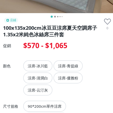
店鋪
100x135x200cm冰豆豆涼席夏天空調席子
0
1.35x2米純色冰絲席三件套
$570 - $1,065
促銷
顏色
涼席-冰川藍
涼席-青提綠
涼席-清澗白
涼席-優雅粉
涼席-云汀灰
尺寸規格
90*200cm單件涼席