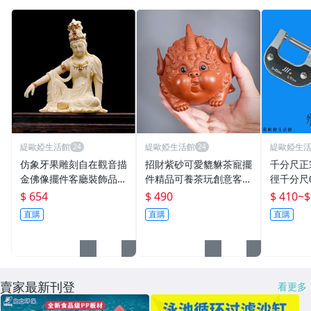
緹歐婭生活館
緹歐婭生活館
緹歐婭生
仿象牙果雕刻自在觀音描
招財紫砂可愛貔貅茶寵擺
千分尺正
金佛像擺件客廳裝飾品擺
件精品可養茶玩創意客廳
徑千分尺0
設工藝品
茶桌茶臺裝飾擺設
MM50-
$ 654
$ 490
$ 410
~
$
度千分
直購
直購
直購
賣家最新刊登
看更多