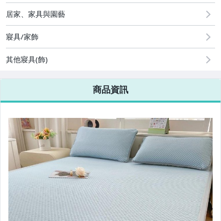
2
居家、家具與園藝
寢具/家飾
其他寢具(飾)
商品資訊