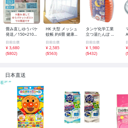
畳み直しゆうパケ
HK 大型 メッシュ
タンゲ化学工業
発送／150×210ク
蚊帳 約6畳 健康
立つ湯たんぽ オ
ール 冷たい コー
的に快眠を 省エ
レンジ 2.6L 袋付
3
目前出價
目前出價
目前出價
ルド 接触冷感
ネ
き TN00314
¥ 3,680
¥ 2,585
¥ 1,980
¥
掛ふとんカバー華
(
$802
)
(
$563
)
(
$432
)
(
やかピンク／布団
を入れずにひんや
りケットにも
日本直送
看更多