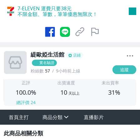
7-ELEVEN 運費只要
38
元
不限金額、筆數，筆筆優惠無限次！
緹歐婭生活館
店鋪
實名驗證
追蹤
粉絲數
57
9小時前上線
1
正評
出貨速度
未出貨率
100.0%
10
31%
天以上
總評價
24
首頁主打
商品分類
直播影片
sign
其它