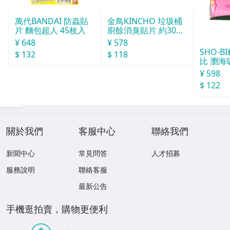
萬代BANDAI 防蟲貼
金鳥KINCHO 垃圾桶
片 麵包超人 45枚入
廚餘消臭貼片 約30天
分
¥ 648
¥ 578
SHO-
$ 132
$ 118
比 瀏海
¥ 598
$ 122
關於我們
客服中心
聯絡我們
新聞中心
常見問答
人才招募
服務說明
聯絡客服
最新公告
手機逛拍賣，購物更便利