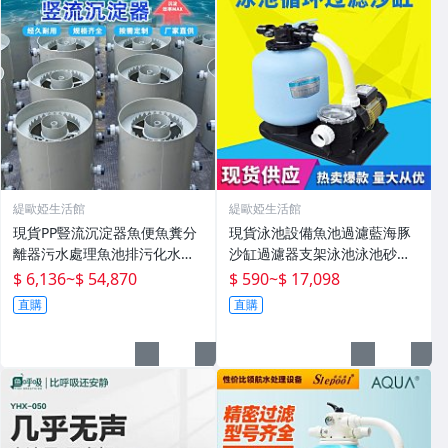
緹歐婭生活館
緹歐婭生活館
現貨PP豎流沉淀器魚便魚糞分
現貨泳池設備魚池過濾藍海豚
離器污水處理魚池排污化水產
沙缸過濾器支架泳池泳池砂缸
殖設備
水泵機組
$ 6,136
~
$ 54,870
$ 590
~
$ 17,098
直購
直購