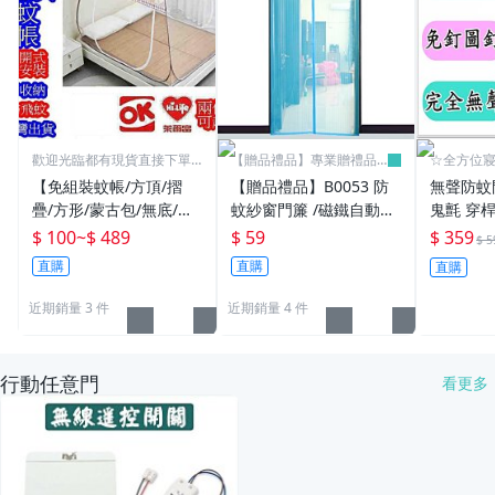
歡迎光臨都有現貨直接下單
【贈品禮品】專業贈禮品
☆全方位
即可
批發零售
【免組裝蚊帳/方頂/摺
【贈品禮品】B0053 防
無聲防蚊
疊/方形/蒙古包/無底/有
蚊紗窗門簾 /磁鐵自動閉
鬼氈 穿
底彈開式蚊帳】雙人加
合無聲靜音/免打孔透氣
【門寬1
$ 100
~
$ 489
$ 59
$ 359
$ 5
大/雙人/單人/文帳睡簾
門簾/夏日防蚊防蟲/贈品
可用】免
直購
直購
直購
防蚊上下舖蚊帳
禮品
全無聲音
位寢具☆
近期銷量 3 件
近期銷量 4 件
行動任意門
看更多