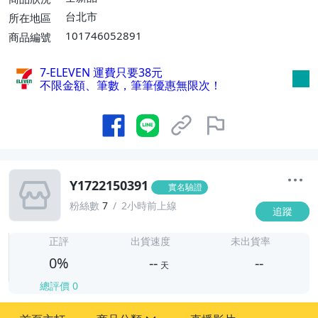
台北市
所在地區
101746052891
商品編號
7-ELEVEN 運費只要
38
元
不限金額、筆數，筆筆優惠無限次！
Y1722150391
實名驗證
粉絲數
7
2小時前上線
追蹤
-
-
正評
出貨速度
未出貨率
0%
--
--
天
總評價
0
-