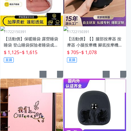
Y1722150391
Y1722150391
【活動價】保暖睡袋 露營睡袋
【活動價】【】腿部按摩器 按
睡袋 登山睡袋探險者睡袋成人
摩器 小腿按摩機 腳底按摩機
冬季加厚防寒加大戶外露營大
深層按摩儀 小腿按摩儀全自動
$ 1,125
~
$ 1,615
$ 705
~
$ 1,078
人抗寒四季通用款保暖
揉捏腿部按摩器全腿底腳熱敷
直購
直購
腳部足底