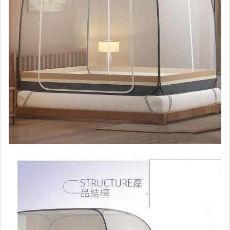
居家、家具與園藝
玩具、模型與公仔
男性精品與服飾
女裝與服飾配件
偶像、球員卡與郵幣
手錶與飾品配件
女包精品與女鞋
家電與影音視聽