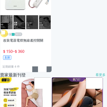
雁渟屋
改裝電器電燈無線遙控開關
$ 150
~
$ 360
直購
近期銷量 4 件
賣家最新刊登
看更多