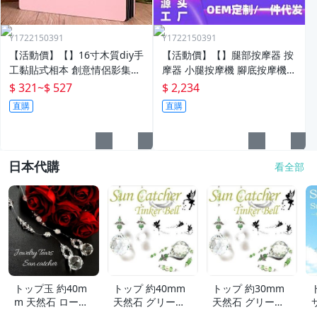
Y1722150391
Y1722150391
【活動價】【】16寸木質diy手
【活動價】【】腿部按摩器 按
工黏貼式相本 創意情侶影集紀
摩器 小腿按摩機 腳底按摩機
念收藏冊送男女朋友
深層按摩軟體全自動足療機穴
$ 321
~
$ 527
$ 2,234
位揉捏家用按腳器腳部腿部足
直購
直購
底足部腳底
日本代購
看全部
トップ玉 約40m
トップ 約40mm
トップ 約30mm
m 天然石 ローズ
天然石 グリーン
天然石 グリーン
ジュエリー Tears
アベンチュリン T
アベンチュリン T