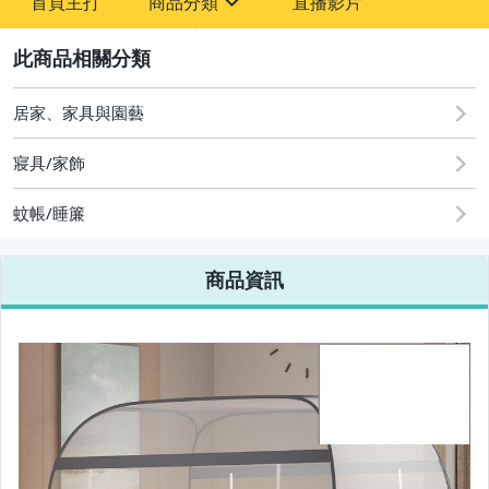
首頁主打
商品分類
直播影片
-
sign
2
居家、家具與園藝
圖書/影音/文具
寢具/家飾
古董、藝術與礦石
蚊帳/睡簾
手機、配件與通訊
美容保養與彩妝
商品資訊
電腦、平板與周邊
相機、攝影與周邊
運動、戶外與休閒
嬰幼兒與孕婦
汽機車精品百貨