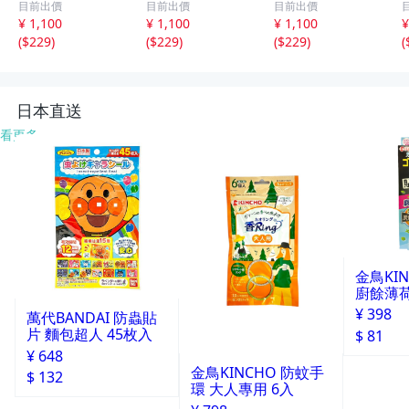
目前出價
目前出價
目前出價
サンキャッチャー
inker Bell 妖精の
inker Bell 妖精の
¥ 1,100
¥ 1,100
¥ 1,100
¥
パワーストーン
サンキャッチャー
サンキャッチャー
(
$229
)
(
$229
)
(
$229
)
(
アクセサリー イ
パワーストーン
パワーストーン
ンテリア SN1-19
アクセサリー イ
アクセサリー イ
-6
ンテリア SN1-13
ンテリア SN1-13
S
-3
-2
日本直送
看更多
金鳥KI
廚餘薄
30天分
¥ 398
萬代BANDAI 防蟲貼
片 麵包超人 45枚入
$ 81
¥ 648
金鳥KINCHO 防蚊手
$ 132
環 大人專用 6入