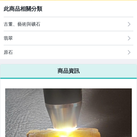
2
其它
[全店] 周年慶
[全店] 粉絲專享
古董、藝術與礦石
翡翠
原石
商品資訊