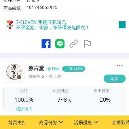
所在地區
或消費滿$1598免運費】
101746052925
商品編號
7-ELEVEN 運費只要
38
元
不限金額、筆數，筆筆優惠無限次！
源古堂
店鋪
實名驗證
粉絲數
6
剛上線
追蹤
7
正評
出貨速度
未出貨率
100.0%
7~8
20%
天
總評價
2
首頁主打
商品分類
活動優惠
直播影
sign
sign