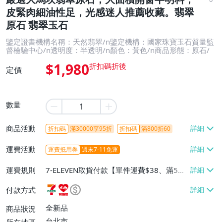
皮緊肉細油性足，光感迷人推薦收藏。翡翠
原石 翡翠玉石
鑒定證書機構名稱：天然翡翠/n鑒定機構：國家珠寶玉石質量監
督檢驗中心/n透明度：半透明/n顏色：黃色/n商品形態：原石/
$1,980
定價
數量
商品活動
折扣碼
滿30000享95折
折扣碼
滿800折60
運費活動
運費抵用券
週末7-11免運
運費規則
7-ELEVEN取貨付款【單件運費$38、滿5件
或消費滿$1298免運費】、7-ELEVEN取貨
付款方式
不付款【免運費】、萊爾富取貨付款【單件
運費$60、滿5件或消費滿$1298免運
全新品
商品狀況
費】、宅配/貨運【單件運費$120、滿5件
台北市