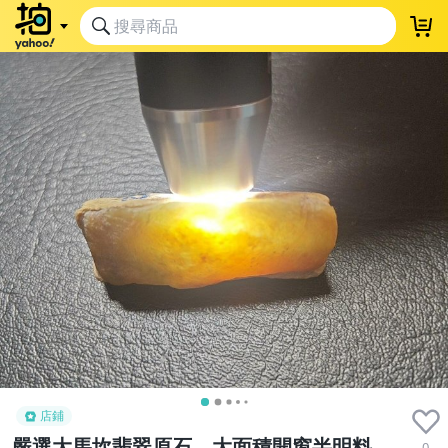
店鋪
嚴選大馬坎翡翠原石，大面積開窗半明料，
0