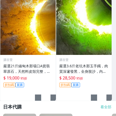
源古堂
源古堂
嚴選21斤緬甸木那場口A貨翡
嚴選3.6斤老坑木那玉手鐲，肉
翠原石，天然料皮殼完整，打
質深邃發黑，全身脫沙，內化
燈黃霧展現水頭佳，種水化
冰凍美愝手鐲 翡翠 玉石 A貨
$ 19,000
$ 28,500
95折
95折
開，未動工藝，保存完好，適
折扣碼
直購
折扣碼
直購
合雕刻手鐲、掛件與把件。支
持檢測，私聊洽購。
日本代購
看全部