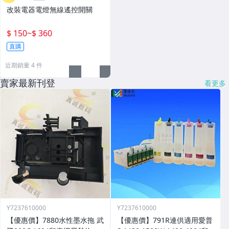
改裝電器電燈無線遙控開關
$ 150
~
$ 360
直購
近期銷量 4 件
賣家最新刊登
看更多
Y7237610000
Y7237610000
【優惠價】7880水性墨水拖 武
【優惠價】791R連供適用愛普