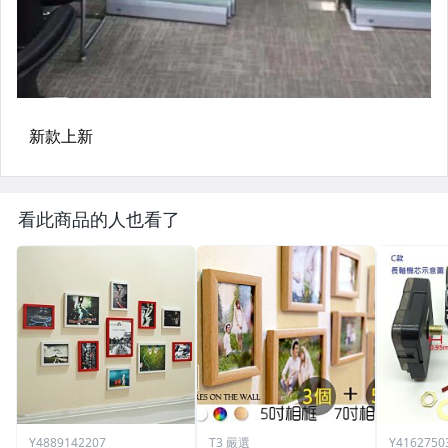
看此商品的人也看了
Y4889142207
T3 嚴選
Y4162750