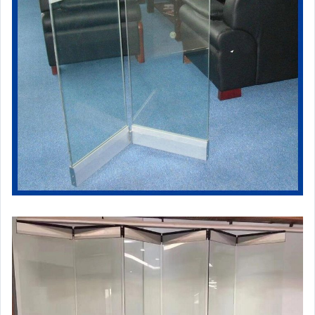
玩具、模型與公仔
男性精品與服飾
偶像、球員卡與郵幣
女裝與服飾配件
手錶與飾品配件
女包精品與女鞋
家電與影音視聽
美食與地方特產