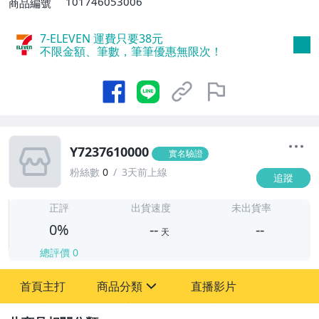
101746053006
商品編號
7-ELEVEN 運費只要
38
元
不限金額、筆數，筆筆優惠無限次！
Y7237610000
實名驗證
粉絲數
0
3天前上線
追蹤
-
-
正評
出貨速度
未出貨率
0%
--
--
天
總評價
0
-
首頁主打
商品分類
直播影片
-
sign