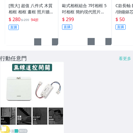
[熊大] 超值 八件式 木質
歐式相框組合 7吋相框 5
C款長軸
相框 相框 畫框 照片牆
吋相框 簡約現代照片牆
/掛鐘錶芯/
臥室 書房 客廳 家居飾品
裝飾相框 創意相框 掛牆
秒式/ /
$ 280
$ 299
$ 50
94折
$ 299
裝飾 掛畫 【HH03】
畫框組合 相框牆 相框組
直購
直購
直購
【HH03】
行動任意門
看更多
雁渟屋