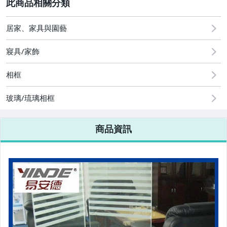
2
居家、家具與園藝
圖書/影音/文具
寢具/家飾
古董、藝術與礦石
相框
手機、配件與通訊
玻璃/琉璃相框
美容保養與彩妝
電腦、平板與周邊
商品資訊
相機、攝影與周邊
運動、戶外與休閒
嬰幼兒與孕婦
汽機車精品百貨
居家、家具與園藝