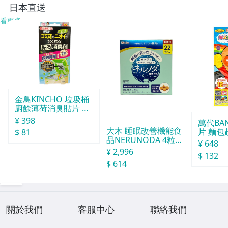
日本直送
看更多
金鳥KINCHO 垃圾桶
廚餘薄荷消臭貼片 約
30天分
¥ 398
萬代BA
大木 睡眠改善機能食
片 麵包
$ 81
品NERUNODA 4粒22
¥ 648
袋
¥ 2,996
$ 132
$ 614
關於我們
客服中心
聯絡我們