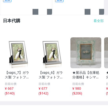
日本代購
看全部
【vaps_7】ガラ
【vaps_6】ガラ
★展示品【在庫処
ス製 フォトフレ
ス製 フォトフレ
分価格】キシマ
ーム 《シルバ
ーム 《シルバ
ガラス製 フォト
目前出價
目前出價
目前出價
ー》 《はがきサ
ー》 《2L対応サ
フレーム KG-805
¥ 667
¥ 677
¥ 980
¥
イズ》 写真立て
イズ》 写真立て
5 花柄 写真立て
(
$140
)
(
$142
)
(
$206
)
(
写真フレーム 送
写真フレーム 送
インテリア☆T7-
込
込
1179J
1