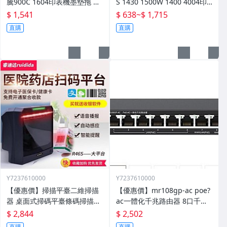
騰900C 1604印表機墨墊拖 設
S 1430 1500W 1400 4004印
備配件 墨水託零件
表機墨水盒晶片連供
$ 1,541
$ 638
~
$ 1,715
直購
直購
Y7237610000
Y7237610000
【優惠價】掃描平臺二維掃描
【優惠價】mr108gp-ac poe?
器 桌面式掃碼平臺條碼掃描器
ac一體化千兆路由器 8口千兆
手機支付超市收銀
一體化機 108gp
$ 2,844
$ 2,502
直購
直購