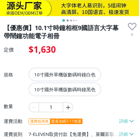
【優惠價】10.1寸時鐘相框9國語言大字幕
0
帶鬧鐘功能電子相冊
$1,630
定價
規格
10寸國外單機版數碼時鐘白色
10寸國外單機版數碼時鐘黑色
數量
運費活動
運費抵用券
驚喜加碼7-11免運
運費規則
7-ELEVEN取貨付款【免運費】、萊爾富取