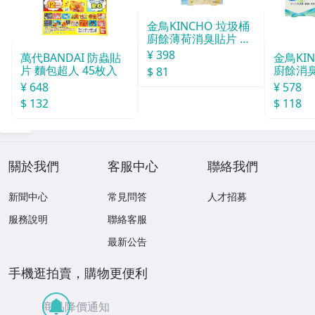
金鳥KINCHO 垃圾桶
廚餘薄荷消臭貼片 約
30天分
¥ 398
萬代BANDAI 防蟲貼
金鳥KI
片 麵包超人 45枚入
廚餘消臭
$ 81
分
¥ 648
¥ 578
$ 132
$ 118
關於我們
客服中心
聯絡我們
新聞中心
常見問答
人才招募
服務說明
聯絡客服
最新公告
手機逛拍賣，購物更便利
商品降價通知