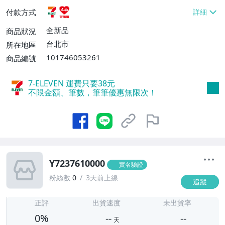
貨付款【免運費】
付款方式
全新品
商品狀況
台北市
所在地區
101746053261
商品編號
7-ELEVEN 運費只要
38
元
不限金額、筆數，筆筆優惠無限次！
Y7237610000
實名驗證
粉絲數
0
3天前上線
追蹤
-
-
正評
出貨速度
未出貨率
0%
--
--
天