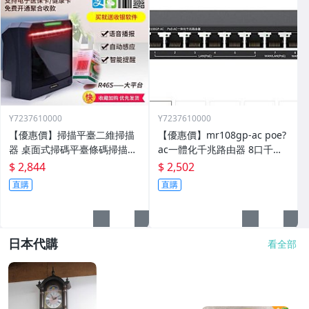
Y7237610000
Y7237610000
【優惠價】掃描平臺二維掃描
【優惠價】mr108gp-ac poe?
器 桌面式掃碼平臺條碼掃描器
ac一體化千兆路由器 8口千兆
手機支付超市收銀
一體化機 108gp
$ 2,844
$ 2,502
直購
直購
日本代購
看全部