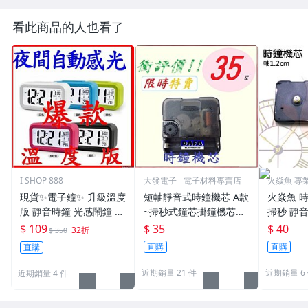
看此商品的人也看了
I SHOP 888
大發電子 - 電子材料專賣店
火焱魚 專
貨
現貨✨電子鐘✨ 升級溫度
短軸靜音式時鐘機芯 A款
火焱魚 時
版 靜音時鐘 光感鬧鐘 貪
~掃秒式鐘芯掛鐘機芯錶
掃秒 靜音
睡 大字幕 聰明鐘 創意LE
芯靜音鐘芯滑動機心DIY
mm 螺紋
$ 109
$ 35
$ 40
32折
$ 350
D鬧鐘 禮品
機芯
零件 機心
直購
直購
直購
自製時鐘
近期銷量 21 件
近期銷量 6
近期銷量 4 件