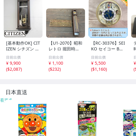
[基本動作OK] CIT
【U1-2070】昭和
【RC-30376】SEI
IZEN シチズン リ
レトロ 堀田時計
KO セイコー BC1
ズム時計 掛時計
店 水晶和時計 尺
10G 壁掛け時計
目前出價
目前出價
目前出價
柱時計 置時計 電
時計 掛け 木製 そ
からくり時計 Wa
¥ 9,900
¥ 1,100
¥ 5,500
¥
池式 ビンテージ
ろばん アンティ
ve Symphony ウ
(
$2,087
)
(
$232
)
(
$1,160
)
(
アンティーク レ
ーク 雑貨まとめ
ェーブシンフォニ
トロ
ジャンク含 東京
ー 現状品 送料1,6
引取可【千円市
00円【千円市
場】
場】
日本直送
看更多