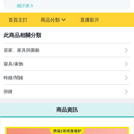
總評價
0
-
首頁主打
商品分類
直播影片
-
sign
2
居家、家具與園藝
圖書/影音/文具
寢具/家飾
古董、藝術與礦石
時鐘/鬧鐘
手機、配件與通訊
掛鐘
美容保養與彩妝
電腦、平板與周邊
商品資訊
相機、攝影與周邊
運動、戶外與休閒