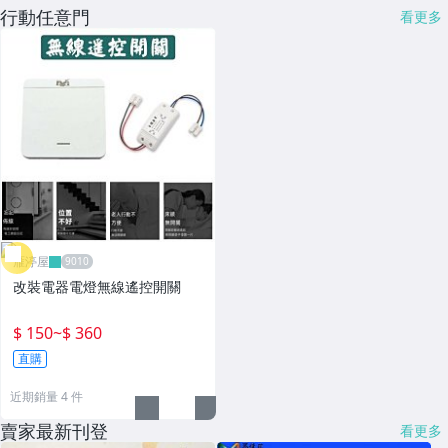
行動任意門
看更多
雁渟屋
改裝電器電燈無線遙控開關
$ 150
~
$ 360
直購
近期銷量 4 件
賣家最新刊登
看更多