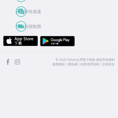
買賣即時溝通
商品到貨動態
APP Store
Google Play
facebook
Instagram
©
2026
Yahoo台灣電子商務 保留所有權利
服務條款
隱私權
拍賣使用規範
交易安全