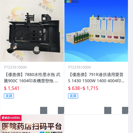
Y7237610000
Y7237610000
【優惠價】7880水性墨水拖 武
【優惠價】791R連供適用愛普
騰900C 1604印表機墨墊拖 設
S 1430 1500W 1400 4004印
備配件 墨水託零件
表機墨水盒晶片連供
$ 1,541
$ 638
~
$ 1,715
直購
直購