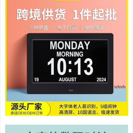
嬰幼兒與孕婦
汽機車精品百貨
居家、家具與園藝
玩具、模型與公仔
男性精品與服飾
偶像、球員卡與郵幣
女裝與服飾配件
手錶與飾品配件
女包精品與女鞋
家電與影音視聽
美食與地方特產