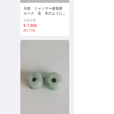
天然 ミャンマー産翡翠
ルース 瓜 氷のように透
き通る 17ｘ8.5ｘ2.4ｍ
目前出價
ｍ 3.5ct と 17.6ｘ11
¥ 7,900
ｘ2.8ｍｍ 4.5ct 穴なし
(
$1,715
)
260805