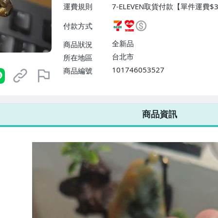
運費規則
7-ELEVEN取貨付款【單件運費$
ELEVEN取貨不付款【免運費】
付款方式
或消費滿$1298免運費】、宅配
$1598免運費】
全新品
商品狀況
台北市
所在地區
101746053527
商品編號
7-ELEVEN 運費只要
38
元
不限金額、筆數，筆筆優惠無限次！
商品資訊