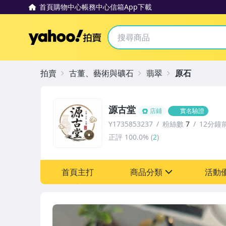
首頁
購物中心
帳務中心
信箱
App下載
Yahoo拍賣
拍賣
古董、藝術與礦石
翡翠
原石
源古堂
店鋪
實名驗證
Y1735853237
粉絲數
7
12分鐘
正評
100.0%
(
2
)
首頁主打
商品分類
活動
sign
其它
[全店] 周年慶
[全店] 粉絲專享