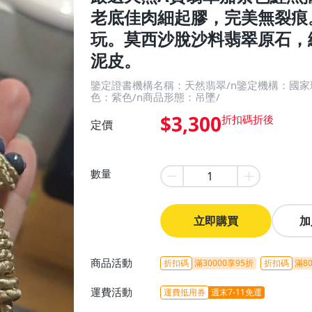
老底佳肉細起膠，完美無裂痕
玩。莫西沙脫沙料翡翠原石，
泥皮。
鑒定證書機構名稱：天然翡翠/n鑒定機構：國家
色：紫色/n商品形態：吊墜/
$3,300
定價
數量
立即購買
加
商品活動
折扣碼
滿30000享95折
折扣碼
滿80
運費活動
運費抵用券
週末7-11免運