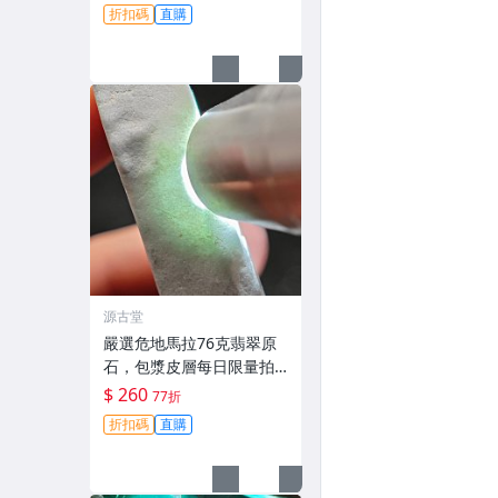
實拍賣，成交保證。 危地
折扣碼
直購
馬拉 碧玉 翡翠
源古堂
嚴選危地馬拉76克翡翠原
石，包漿皮層每日限量拍
賣，晚上11點截標。真實
$ 260
77折
成交保證，收藏推薦。 危
折扣碼
直購
地馬拉 翡翠 原石