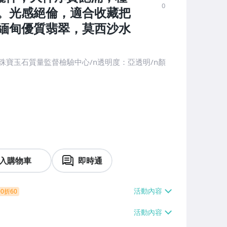
0
。光感絕倫，適合收藏把
緬甸優質翡翠，莫西沙水
珠寶玉石質量監督檢驗中心/n透明度：亞透明/n顏
入購物車
即時通
0折60