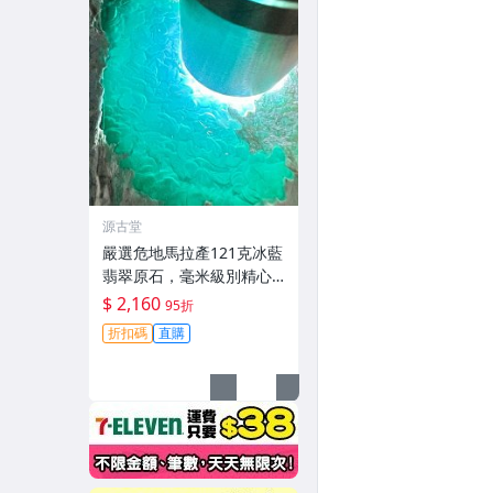
源古堂
嚴選危地馬拉產121克冰藍
翡翠原石，毫米級別精心
開窗展現天然美韻。每日
$ 2,160
95折
晚11點截拍，真實成交見
折扣碼
直購
證。冰裂翡翠 原石 危地馬
拉