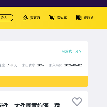
登入
賣東西
購物車
即時通
關於我
分享
速度
7~8
天
未出貨率
20%
加入時間
2026/06/02
擺件，大件厚實飽滿，種