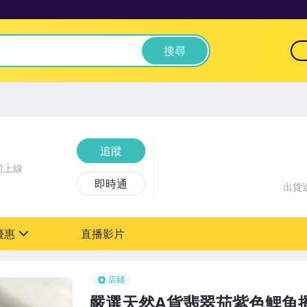
搜尋
追蹤
前上線
即時通
出貨
優惠
直播影片
sign
店鋪
嚴選天然A貨翡翠茄紫色鯉魚