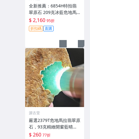
全新推薦：6854H特拍翡
翠原石 209克冰藍危地馬
拉每日晚11點截拍 冰藍翡
$ 2,160
95折
翠危地馬拉原石 209克 玩
折扣碼
直購
石收藏
源古堂
嚴選2379T危地馬拉翡翠原
石，93克精緻開窗藍晴
底，每日晚11點截標。真
$ 260
77折