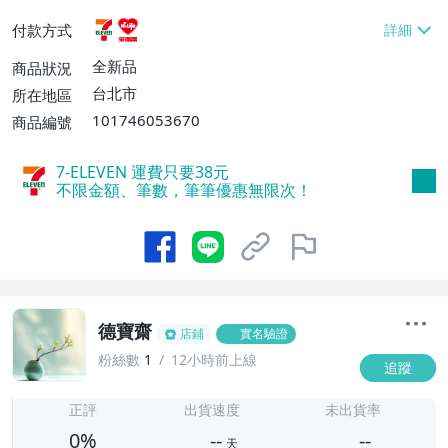
貨付款【免運費】
付款方式
全新品
商品狀況
台北市
所在地區
101746053670
商品編號
7-ELEVEN 運費只要
38
元
不限金額、筆數，筆筆優惠無限次！
德寶齋
店鋪
實名驗證
粉絲數
1
12小時前上線
追蹤
-
-
正評
出貨速度
未出貨率
0%
--
--
天