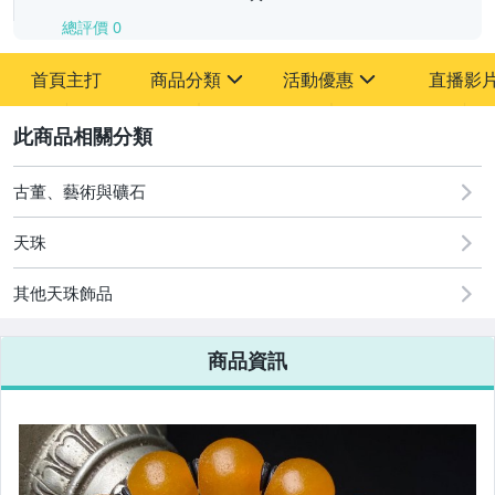
總評價
0
-
首頁主打
商品分類
活動優惠
直播影
-
sign
sign
其它
[全店] 追蹤本賣場立減60元【粉絲轉享】
2
古董、藝術與礦石
天珠
其他天珠飾品
商品資訊