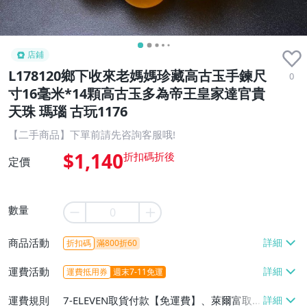
店鋪
L178120鄉下收來老媽媽珍藏高古玉手鍊尺
0
寸16毫米*14顆高古玉多為帝王皇家達官貴
天珠 瑪瑙 古玩1176
【二手商品】下單前請先咨詢客服哦!
$1,140
定價
數量
商品活動
折扣碼
滿800折60
運費活動
運費抵用券
週末7-11免運
運費規則
7-ELEVEN取貨付款【免運費】、萊爾富取