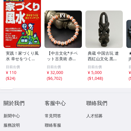
実践！家づくり風
【中古文化*チベ
典蔵 中国古玩 遼
水 幸せをつくる
ット古美術 赤縞
西紅山文化 黒曜
家とインテリア/
天眼瑪瑙丸珠 天
石 黒皮玉 太陽神
目前出價
目前出價
目前出價
浅野八郎(著者)
地天珠組み合わせ
祈祷像 唐物 骨董
¥ 110
¥ 32,000
¥ 5,000
¥
ブレスレット 縞
品 古美術 古玉 彫
(
$24
)
(
$6,702
)
(
$1,048
)
(
瑪瑙 古玩 アンテ
刻 時代物 魔除け
ィーク お守り コ
古代風 守護像 置
レクション 腕輪
物
】
關於我們
客服中心
聯絡我們
新聞中心
常見問答
人才招募
服務說明
聯絡客服