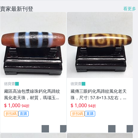
賣家最新刊登
看更多
德寶齋
德寶齋
藏區高油包漿線珠鈣化馬蹄紋
藏傳三眼鈣化馬蹄紋風化老天
風化老天珠，材質，瑪瑙玉
珠，尺寸: 57.8×13.3左右，材
髓，尺寸：49.4×13左 天珠 瑪
質：瑪瑙，玉髓， 天珠 瑪瑙
$ 1,000
$ 1,000
94折
94折
瑙 硃砂【德寶齋】408
硃砂【德寶齋】407
折扣碼
直購
折扣碼
直購