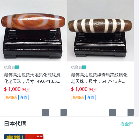
德寶齋
德寶齋
藏傳高油包漿天地鈣化龍紋風
藏傳高油包漿線珠馬蹄紋風化
化老天珠，尺寸: 49.6×13.5左
老天珠，尺寸：54.7×13左
右，材質：瑪瑙， 天珠 瑪瑙
右，材質：瑪瑙，玉髓 天珠 瑪
$ 1,000
$ 1,000
94折
94折
硃砂【德寶齋】406
瑙 硃砂【德寶齋】405
折扣碼
直購
折扣碼
直購
日本代購
看全部