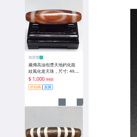
德寶齋
藏傳高油包漿天地鈣化龍
紋風化老天珠，尺寸: 49.6
×13.5左右，材質：瑪瑙，
$ 1,000
94折
天珠 瑪瑙 硃砂【德寶齋】
折扣碼
直購
406