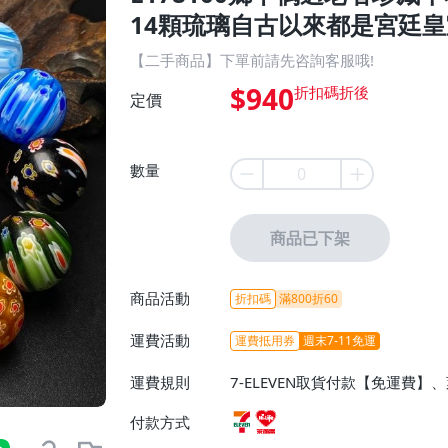
14顆琉璃自古以來都是宮廷皇室
【二手商品】下單前請先咨詢客服哦!
$940
定價
數量
商品已下架
商品活動
折扣碼
滿800折60
運費活動
運費抵用券
週末7-11免運
運費規則
7-ELEVEN取貨付款【免運費
付款方式