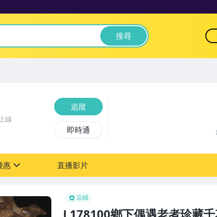
搜尋
追蹤
上線
即時通
優惠
直播影片
sign
0元【粉絲轉享】
店鋪
L178100鄉下偶遇老者珍藏