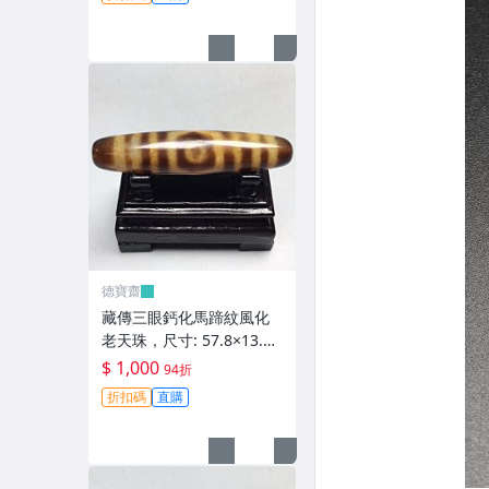
齋】408
德寶齋
藏傳三眼鈣化馬蹄紋風化
老天珠，尺寸: 57.8×13.3
左右，材質：瑪瑙，玉
$ 1,000
94折
髓， 天珠 瑪瑙 硃砂【德寶
折扣碼
直購
齋】407