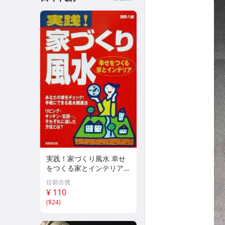
実践！家づくり風水 幸せ
をつくる家とインテリア/
浅野八郎(著者)
目前出價
¥ 110
(
$24
)