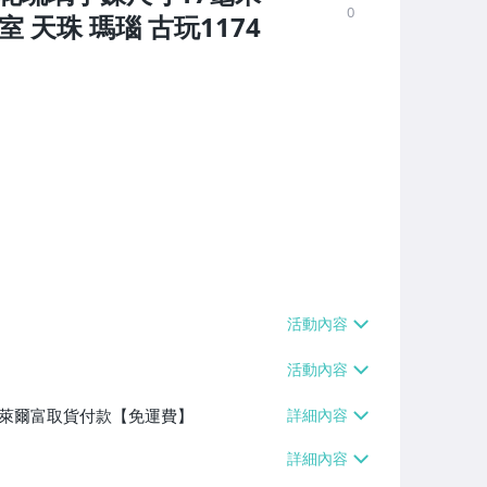
0
 天珠 瑪瑙 古玩1174
】、萊爾富取貨付款【免運費】