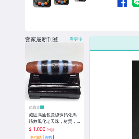
賣家最新刊登
看更多
德寶齋
藏區高油包漿線珠鈣化馬
蹄紋風化老天珠，材質，
瑪瑙玉髓，尺寸：49.4×13
$ 1,000
94折
左 天珠 瑪瑙 硃砂【德寶
折扣碼
直購