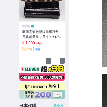
德寶齋
藏傳高油包漿線珠馬蹄紋
風化老天珠，尺寸：54.7×
13左右，材質：瑪瑙，玉
$ 1,000
94折
髓 天珠 瑪瑙 硃砂【德寶
折扣碼
直購
齋】405
日本代購
看全部