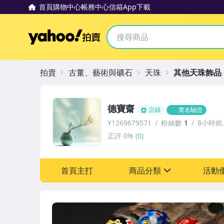
首頁
購物中心
帳務中心
信箱
App下載
Yahoo拍賣
拍賣
古董、藝術與礦石
天珠
其他天珠飾品
德寶齋
店鋪
實名驗證
Y1269679571
粉絲數
1
8小時前
正評
0%
(
0
)
首頁主打
商品分類
活動
sign
其它
[全店] 追蹤本賣場立減6