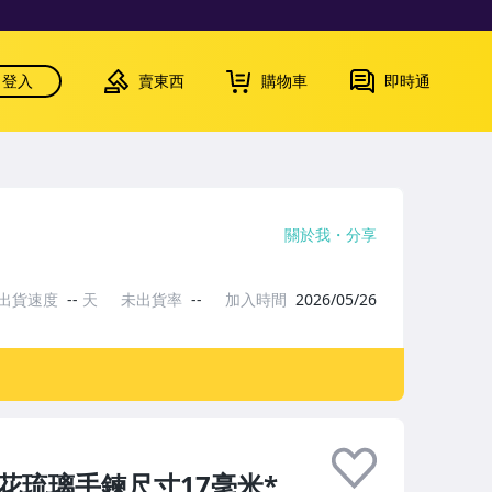
登入
賣東西
購物車
即時通
關於我
分享
出貨速度
--
天
未出貨率
--
加入時間
2026/05/26
千花琉璃手鍊尺寸17毫米*