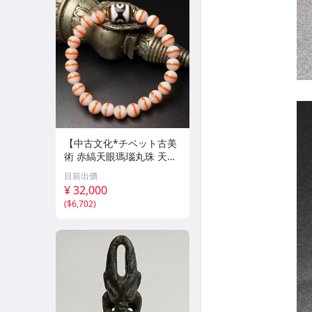
【中古文化*チベット古美
術 赤縞天眼瑪瑙丸珠 天地
天珠組み合わせブレスレッ
目前出價
ト 縞瑪瑙 古玩 アンティー
¥ 32,000
ク お守り コレクション 腕
(
$6,702
)
輪 】