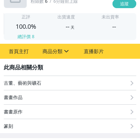
粉絲數
6
6分鐘前上線
追蹤
-
-
正評
出貨速度
未出貨率
100.0%
--
--
天
總評價
8
-
首頁主打
商品分類
直播影片
-
sign
2
圖書/影音/文具
古董、藝術與礦石
古董、藝術與礦石
書畫作品
手機、配件與通訊
書畫原作
居家、家具與園藝
篆刻
玩具、模型與公仔