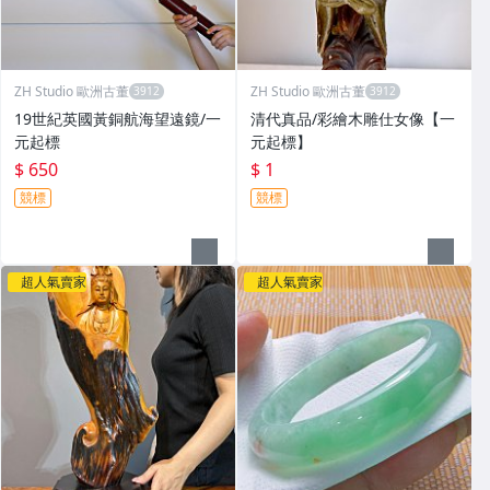
ZH Studio 歐洲古董
ZH Studio 歐洲古董
19世紀英國黃銅航海望遠鏡/一
清代真品/彩繪木雕仕女像【一
元起標
元起標】
$ 650
$ 1
競標
競標
超人氣賣家
超人氣賣家