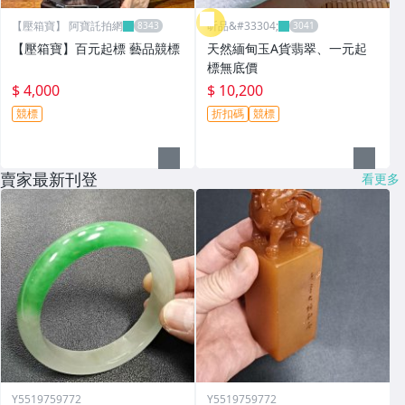
【壓箱寶】 阿寶託拍網
昕品&#33304;
【壓箱寶】百元起標 藝品競標
天然緬甸玉A貨翡翠、一元起
標無底價
$ 4,000
$ 10,200
競標
折扣碼
競標
賣家最新刊登
看更多
Y5519759772
Y5519759772