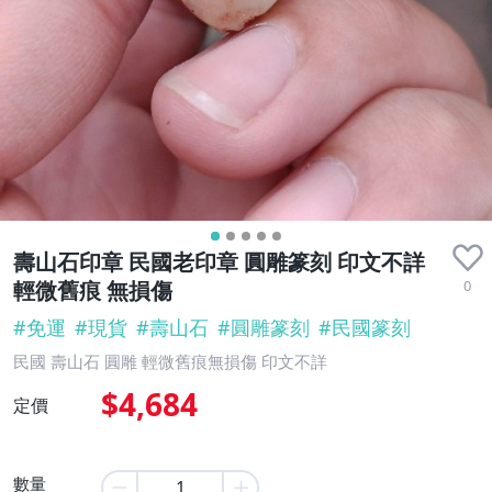
壽山石印章 民國老印章 圓雕篆刻 印文不詳
0
輕微舊痕 無損傷
#
免運
#
現貨
#
壽山石
#
圓雕篆刻
#
民國篆刻
民國 壽山石 圓雕 輕微舊痕無損傷 印文不詳
$4,684
定價
數量