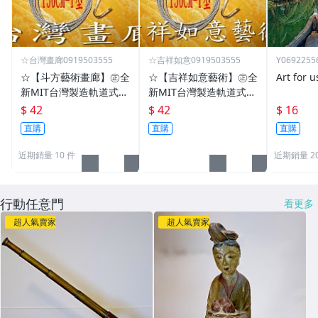
☆台灣畫廊0919503555
☆吉祥如意0919503555
Y0692255
☆【斗方藝術畫廊】㊣全
☆【吉祥如意藝術】㊣全
Art for u
新MIT台灣製造軌道式掛
新MIT台灣製造軌道式掛
勾/掛鉤/掛鈎/掛圖器/掛
勾/掛鉤/掛鈎/掛圖器/掛
$ 42
$ 42
$ 16
畫器專賣店(T型150公分)
畫器專賣店(T型150公分)
直購
直購
直購
gold246
ylc1312
近期銷量 10 件
近期銷量 2
行動任意門
看更多
超人氣賣家
超人氣賣家