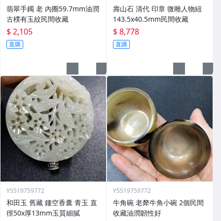
翡翠手鐲 老 內圈59.7mm油潤
壽山石 清代 印章 微雕人物紐
古樸有玉紋民間收藏
143.5x40.5mm民間收藏
$ 2,105
$ 8,778
直購
直購
Y5519759772
Y5519759772
和田玉 舊藏 鏤空香囊 青玉 直
牛角碗 老犛牛角小碗 2個民間
徑50x厚13mm玉質細膩
收藏油潤韌性好