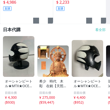
$ 4,986
$ 2,233
直購
直購
日本代購
看全部
オーシャンビート
希少 時代 木
オーシャンビート
ル★MTX★OCEA
彫 在銘【天照皇
ル★MTX★OCEA
N BEETLE★ミニ
大神 春日大明神
N BEETLE★ミニ
目前出價
目前出價
目前出價
チュアヘルメット
八幡大明神】 厨
チュアヘルメット
¥ 4,300
¥ 275,000
¥ 4,400
¥
コレクション⑤
子高さ６１ｃｍ
コレクション
(
$930
)
(
$59,447
)
(
$952
)
(
細密上質彫刻 Ｇ
２２８１【趣楽】