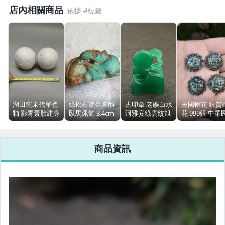
偶像、球員卡與郵幣
店內相關商品
女裝與服飾配件
男性精品與服飾
手錶與飾品配件
女包精品與女鞋
湖田窯宋代單色
綠松石遼金圓雕
古印章 老礦白水
民國帽花 銀質
相機、攝影與周邊
釉 影青素胎建身
臥馬佩飾 3.4cm
河雅安綠雲紋旭
花 999銀 中華
球 直徑50mm
重11g
日小楷
國四字一套 缺
運動、戶外與休閒
胎質乾爽
16x9.6x21mm
斷絲
商品資訊