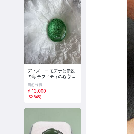
ディズニー モアナと伝説
の海 テフィティの心 新
品 未開封
目前出價
¥ 13,000
(
$2,845
)