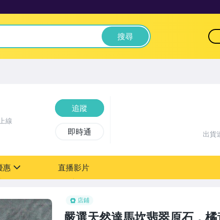
搜尋
追蹤
上線
即時通
出貨
優惠
直播影片
sign
店鋪
嚴選天然達馬坎翡翠原石，橘