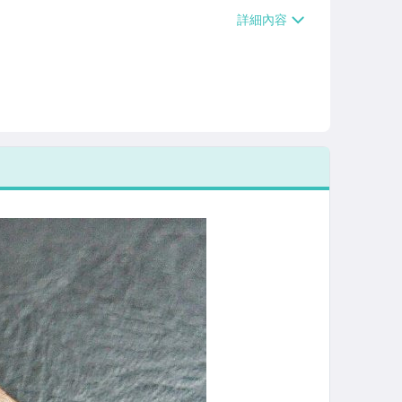
、萊爾富取貨付款【單件運費$60、滿5件
/貨運【單件運費$120、滿5件或消費滿