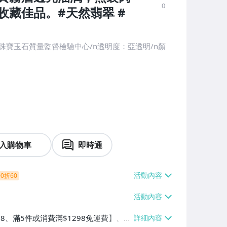
0
藏佳品。#天然翡翠 #
珠寶玉石質量監督檢驗中心/n透明度：亞透明/n顏
入購物車
即時通
0折60
38、滿5件或消費滿$1298免運費】、7-