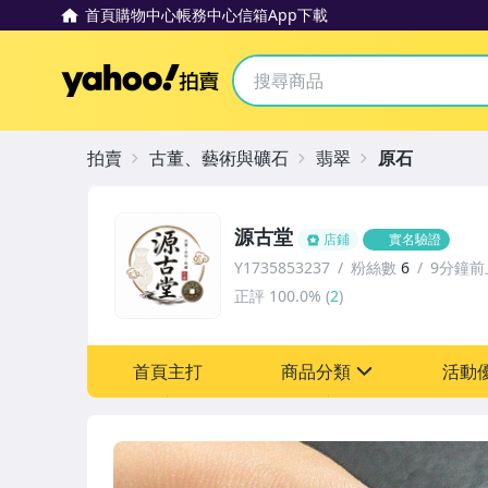
首頁
購物中心
帳務中心
信箱
App下載
Yahoo拍賣
拍賣
古董、藝術與礦石
翡翠
原石
源古堂
店鋪
實名驗證
Y1735853237
粉絲數
6
9分鐘前
正評
100.0%
(
2
)
首頁主打
商品分類
活動
sign
其它
[全店] 周年慶
[全店] 粉絲專享