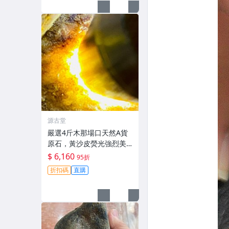
源古堂
嚴選4斤木那場口天然A貨
原石，黃沙皮熒光強烈美
種水手鐲掛件料子，形體
$ 6,160
95折
規整待工，支持檢測未動
折扣碼
直購
皮殼，沙粒感足細節私
聊。 原石未動 皮殼完整 水
頭好