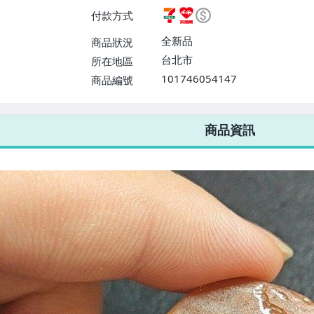
ELEVEN取貨不付款【免運費】
付款方式
或消費滿$1298免運費】、宅配
$1598免運費】
全新品
商品狀況
台北市
所在地區
101746054147
商品編號
7-ELEVEN 運費只要
38
元
不限金額、筆數，筆筆優惠無限次！
商品資訊