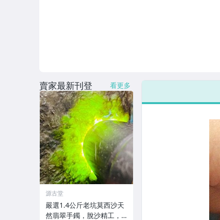
賣家最新刊登
看更多
源古堂
嚴選1.4公斤老坑莫西沙天
然翡翠手鐲，脫沙精工，