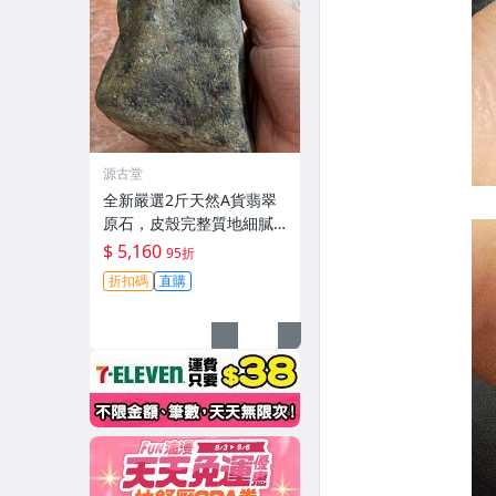
源古堂
全新嚴選2斤天然A貨翡翠
原石，皮殼完整質地細膩
未開料，保存良好，適合
$ 5,160
95折
雕刻優美手鐲，壓手感人
折扣碼
直購
品相佳 天然A貨翡翠 碧玉
手鐲原料