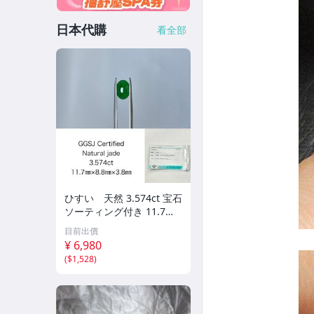
日本代購
看全部
ひすい 天然 3.574ct 宝石
ソーティング付き 11.7㎜×
8.8㎜×3.8㎜ ルース（ 裸石
目前出價
） Y10181SA
¥ 6,980
(
$1,528
)