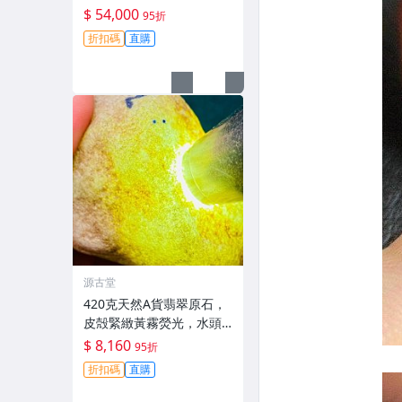
冰凍Feel足，熒光璀璨，
$ 54,000
95折
保真收藏級#翡翠 #天然翡
折扣碼
直購
翠 #A貨翡翠玉石
源古堂
420克天然A貨翡翠原石，
皮殻緊緻黃霧熒光，水頭
佳種水足，適合手鐲掛件
$ 8,160
95折
把件，新料未加工，保存
折扣碼
直購
完美好檢測。 天然A貨翡
翠 手鐲 材質