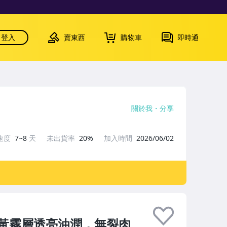
登入
賣東西
購物車
即時通
關於我
分享
速度
7~8
天
未出貨率
20%
加入時間
2026/06/02
黃霧層透亮油潤，無裂肉