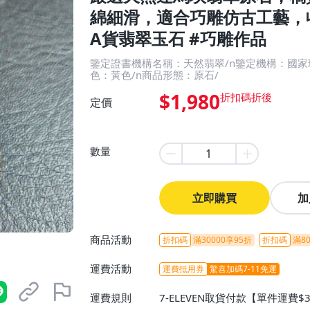
綿細滑，適合巧雕仿古工藝，收
A貨翡翠玉石 #巧雕作品
鑒定證書機構名稱：天然翡翠/n鑒定機構：國家
色：黃色/n商品形態：原石/
$1,980
定價
數量
立即購買
加
商品活動
折扣碼
滿30000享95折
折扣碼
滿80
運費活動
運費抵用券
驚喜加碼7-11免運
運費規則
7-ELEVEN取貨付款【單件運費$