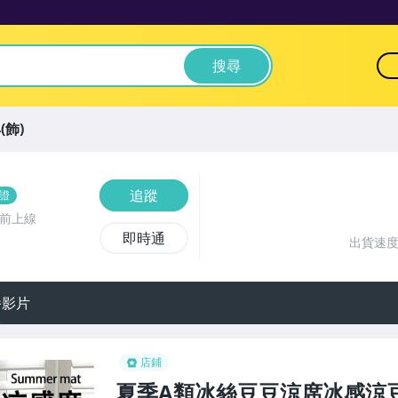
搜尋
(飾)
追蹤
證
鐘前上線
即時通
出貨速
播影片
店鋪
夏季A類冰絲豆豆涼席冰感涼