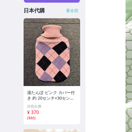
日本代購
看全部
湯たんぽ ピンク カバー付
き 約 20センチ×30センチ
寝具 ゆたんぽ ユタンポ 防
目前出價
寒
¥ 370
(
$80
)