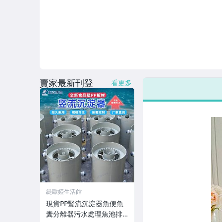
賣家最新刊登
看更多
緹歐婭生活館
現貨PP豎流沉淀器魚便魚
糞分離器污水處理魚池排