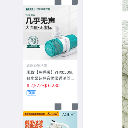
緹歐婭生活館
現貨【魚呼吸】YHX050魚
缸水泵超靜音循環過濾器
魚池潛水底吸變頻水陸
$ 2,572
~
$ 6,230
直購