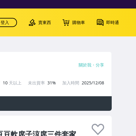
登入
賣東西
購物車
即時通
關於我
分享
度
10
天以上
未出貨率
31%
加入時間
2025/12/08
豆豆軟席子涼席三件套家