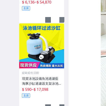
污化水產殖設備
$ 6,136
~
$ 54,870
直購
緹歐婭生活館
現貨泳池設備魚池過濾藍
海豚沙缸過濾器支架泳池
泳池砂缸水泵機組
$ 590
~
$ 17,098
直購