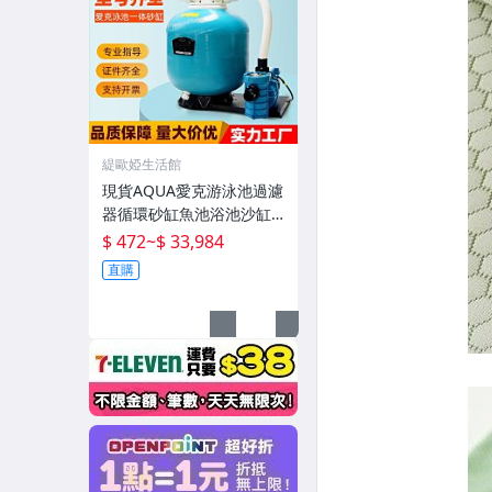
緹歐婭生活館
現貨AQUA愛克游泳池過濾
器循環砂缸魚池浴池沙缸
水泵一體機水處理設備
$ 472
~
$ 33,984
直購