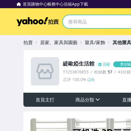
首頁
購物中心
帳務中心
信箱
App下載
Yahoo拍賣
拍賣
居家、家具與園藝
寢具/家飾
其他寢具
緹歐婭生活館
店鋪
實名驗
Y7253876855
粉絲數
57
43分
正評
100.0%
(
24
)
首頁主打
商品分類
直
sign
其它