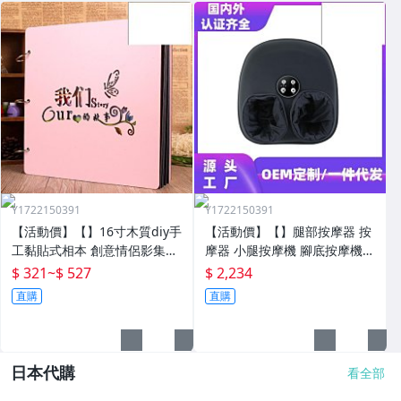
Y1722150391
Y1722150391
【活動價】【】16寸木質diy手
【活動價】【】腿部按摩器 按
工黏貼式相本 創意情侶影集紀
摩器 小腿按摩機 腳底按摩機
念收藏冊送男女朋友
深層按摩軟體全自動足療機穴
$ 321
~
$ 527
$ 2,234
位揉捏家用按腳器腳部腿部足
直購
直購
底足部腳底
日本代購
看全部