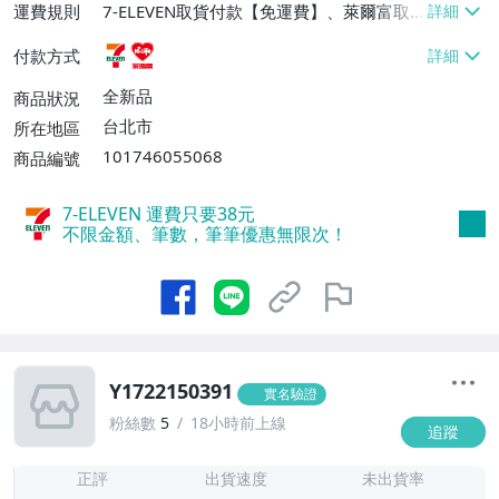
運費規則
7-ELEVEN取貨付款【免運費】、萊爾富取
貨付款【免運費】
付款方式
全新品
商品狀況
台北市
所在地區
101746055068
商品編號
7-ELEVEN 運費只要
38
元
不限金額、筆數，筆筆優惠無限次！
Y1722150391
實名驗證
粉絲數
5
18小時前上線
追蹤
-
-
正評
出貨速度
未出貨率