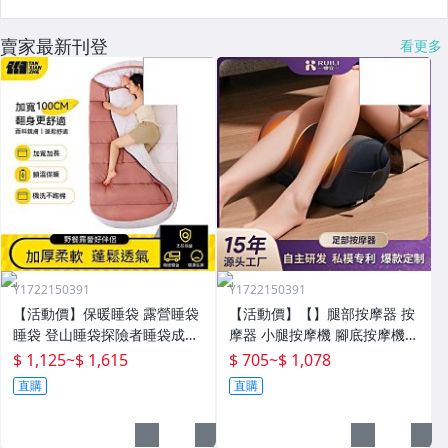
賣家最新刊登
看更多
Y1722150391
Y1722150391
【活動價】保暖睡袋 露營睡袋
【活動價】【】腿部按摩器 按
睡袋 登山睡袋探險者睡袋成人
摩器 小腿按摩機 腳底按摩機
冬季加厚防寒加大戶外露營大
深層按摩儀 小腿按摩儀全自動
$ 1,125
~
$ 1,615
$ 705
~
$ 1,078
人抗寒四季通用款保暖
揉捏腿部按摩器全腿底腳熱敷
直購
直購
腳部足底