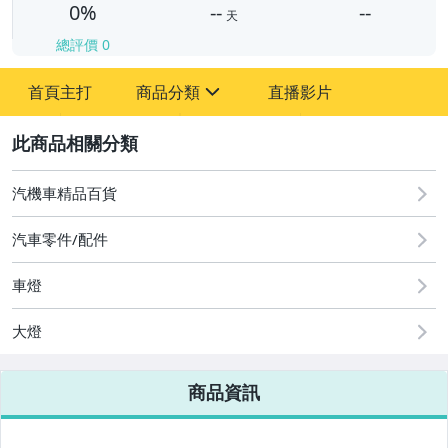
0%
--
--
天
總評價
0
-
首頁主打
商品分類
直播影片
-
sign
2
汽機車精品百貨
圖書/影音/文具
汽車零件/配件
古董、藝術與礦石
車燈
手機、配件與通訊
美容保養與彩妝
大燈
電腦、平板與周邊
商品資訊
相機、攝影與周邊