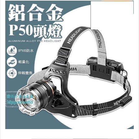
運動、戶外與休閒
嬰幼兒與孕婦
汽機車精品百貨
居家、家具與園藝
玩具、模型與公仔
男性精品與服飾
女裝與服飾配件
偶像、球員卡與郵幣
手錶與飾品配件
女包精品與女鞋
家電與影音視聽