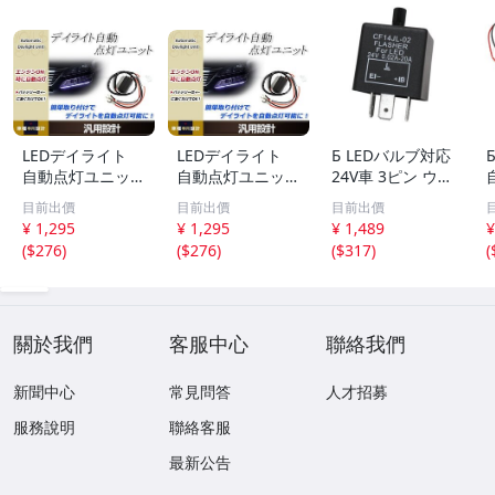
LEDデイライト
LEDデイライト
Б LEDバルブ対応
自動点灯ユニット
自動点灯ユニット
24V車 3ピン ウイ
減光機能付き 12V
減光機能付き 12V
ンカーリレー 速
目前出價
目前出價
目前出價
車専用 エンジン
車専用 エンジン
度調整 無段階調
¥ 1,295
¥ 1,295
¥ 1,489
¥
ON連動 ポジショ
ON連動 ポジショ
整可能 カチカチ
(
$276
)
(
$276
)
(
$317
)
(
ン フォグランプ
ン フォグランプ
音内蔵 スピーカ
等に ドレスアッ
等に ドレスアッ
ー 大型車 トラッ
プ カスタム
プ カスタム
ク バス
關於我們
客服中心
聯絡我們
新聞中心
常見問答
人才招募
服務說明
聯絡客服
最新公告