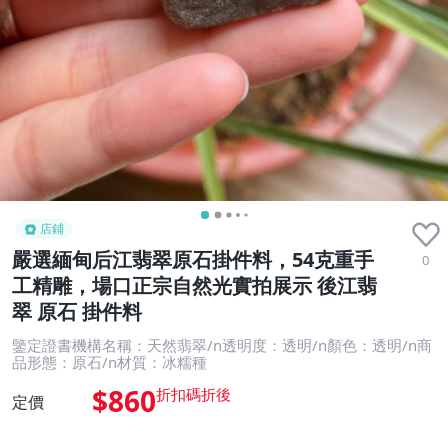
店鋪
嚴選緬甸后江翡翠原石掛件料，54克重手
0
工精雕，場口正宗自然光實拍展示 後江翡
翠 原石 掛件料
鑒定證書機構名稱：天然翡翠/n透明度：透明/n顏色：透明/n商
品形態：原石/n材質：冰糯種
$860
定價