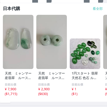
日本代購
看全部
天然 ミャンマー
天然 ミャンマー
1円スタート 翡翠
産翡翠 ルース
産翡翠 ルース
天然石 色石 ルー
瓜 氷のように透
18ｘ12.8ｍ
ス まとめ 大量 ジ
目前出價
目前出價
目前出價
き通る 17ｘ8.5
ｍ 40.5ct と
ュエリー 宝石 総
¥ 7,900
¥ 2,900
¥ 1
¥
ｘ2.4ｍｍ 3.5ct
18.4ｘ13.3ｍｍ
重量約49.0g ヒス
(
$1,715
)
(
$630
)
(
$1
)
(
と 17.6ｘ11
43ct 注意事項
イ HE0806ろ
ｘ2.8ｍｍ 4.5ct
あり 260805
穴なし 260805