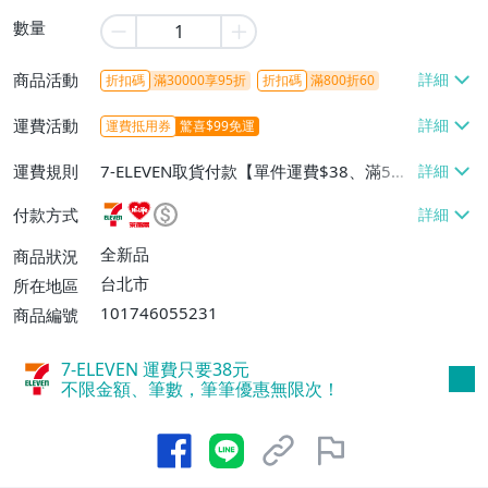
數量
商品活動
折扣碼
滿30000享95折
折扣碼
滿800折60
運費活動
運費抵用券
驚喜$99免運
運費規則
7-ELEVEN取貨付款【單件運費$38、滿5件
或消費滿$1298免運費】、7-ELEVEN取貨
付款方式
不付款【免運費】、萊爾富取貨付款【單件
運費$60、滿5件或消費滿$1298免運
全新品
商品狀況
費】、宅配/貨運【單件運費$120、滿5件
台北市
所在地區
或消費滿$1598免運費】
101746055231
商品編號
7-ELEVEN 運費只要
38
元
不限金額、筆數，筆筆優惠無限次！