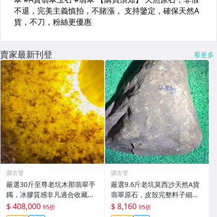
賣家最新刊登
看更多
源古堂
源古堂
嚴選30斤至尊老坑木那翡翠手
嚴選9.6斤老坑莫西沙天然A貨
鐲，冰膠質感非凡適合收藏。
翡翠原石，皮殼完整料子細
翡翠 玩冰手鐲 冰膠感
膩，適合打造手鐲精品。#翡
$ 408,000
$ 8,160
95折
95折
翠 #A貨翡翠 #原石翡翠