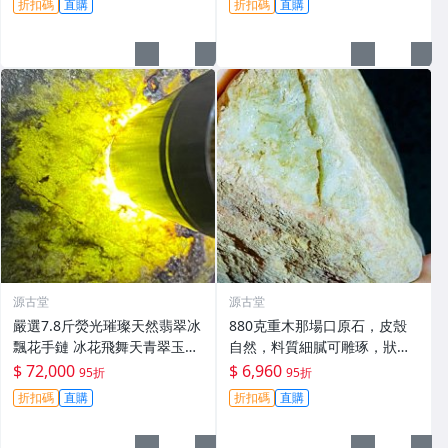
折扣碼
直購
折扣碼
直購
源古堂
源古堂
嚴選7.8斤熒光璀璨天然翡翠冰
880克重木那場口原石，皮殼
飄花手鏈 冰花飛舞天青翠玉br
自然，料質細膩可雕琢，狀態
acelet 翡翠手鏈 翡翠bracelet
優良適合作為手鐲或收藏，嚴
$ 72,000
$ 6,960
95折
95折
選天然A貨翡翠#天然翡翠 A貨
折扣碼
直購
折扣碼
直購
翡翠 手鐲原料