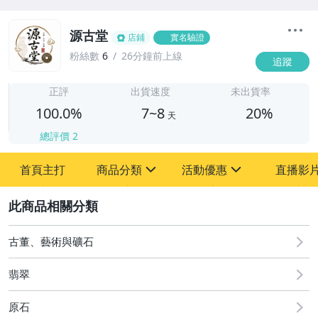
源古堂
店鋪
實名驗證
粉絲數
6
26分鐘前上線
追蹤
7
正評
出貨速度
未出貨率
100.0%
7~8
20%
天
總評價
2
首頁主打
商品分類
活動優惠
直播影
sign
sign
2
其它
[全店] 周年慶
[全店] 粉絲專享
古董、藝術與礦石
翡翠
原石