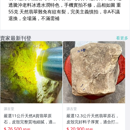
賣家最新刊登
看更多
源古堂
源古堂
嚴選11公斤天然A貨翡翠原
嚴選12.3公斤天然翡翠原石，
石，皮殼完整質地細膩，適合
皮殼完好料子厚實，適合打造
作為雕刻手鐲材料，冰膠感與
手鏈原料，保有原始美態等您
$ 76,500
$ 20,900
95折
95折