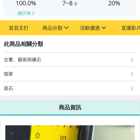
100.0%
7~8
20%
天
總評價
2
首頁主打
商品分類
活動優惠
直播影
sign
sign
2
其它
[全店] 周年慶
[全店] 粉絲專享
古董、藝術與礦石
翡翠
原石
商品資訊