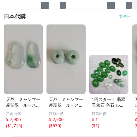
日本代購
看全部
天然 ミャンマー
天然 ミャンマー
1円スタート 翡翠
産翡翠 ルース
産翡翠 ルース
天然石 色石 ルー
瓜 氷のように透
18ｘ12.8ｍ
ス まとめ 大量 ジ
目前出價
目前出價
目前出價
き通る 17ｘ8.5
ｍ 40.5ct と
ュエリー 宝石 総
¥ 7,900
¥ 2,900
¥ 1
¥
ｘ2.4ｍｍ 3.5ct
18.4ｘ13.3ｍｍ
重量約49.0g ヒス
(
$1,715
)
(
$630
)
(
$1
)
(
と 17.6ｘ11
43ct 注意事項
イ HE0806ろ
ｘ2.8ｍｍ 4.5ct
あり 260805