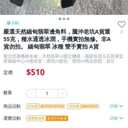
店鋪
嚴選天然緬甸翡翠邊角料，騰沖老坑A貨重
0
55克，種水通透冰潤，手機實拍無修。非A
貨勿拍。 緬甸翡翠 冰種 雙手實拍 A貨
鑒定證書機構名稱：天然翡翠/n鑒定機構：國家珠寶玉石質量監
督檢驗中心/n透明度：透明/n顏色：透明/n商品形態：原石
$510
定價
數量
商品活動
折扣碼
滿30000享95折
折扣碼
滿800折60
運費活動
運費抵用券
驚喜$99免運