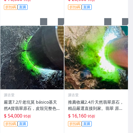
熒光俱佳。全新未開料精品，
開發。天然A貨翡翠原石，盡
折扣碼
直購
折扣碼
直購
適合收藏愛好者。 天然翡翠、
顯貴氣風采。 天然翡翠 A貨 翡
翡翠原石、冰膠翡翠
翠玉石
源古堂
源古堂
嚴選7.2斤老坑莫 básico基天
推薦收藏2.4斤天然翡翠原石，
然A貨翡翠原石，皮殼完整色
精品嚴選直接到家。翡翠 原石
辣陽起熒光，適合手鐲與雕
翡翠玉石
$ 54,000
$ 16,160
95折
95折
刻。正規檢測保障收藏級料
折扣碼
直購
折扣碼
直購
子。 莫 básico 翡翠 天然A貨