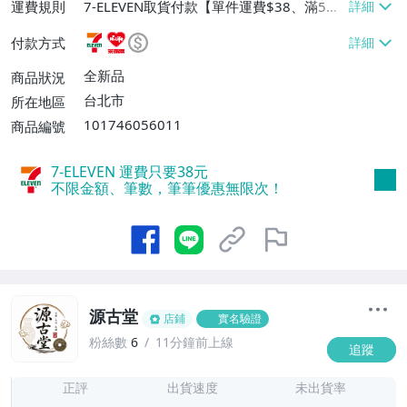
運費規則
7-ELEVEN取貨付款【單件運費$38、滿5件
或消費滿$1298免運費】、7-ELEVEN取貨
付款方式
不付款【免運費】、萊爾富取貨付款【單件
運費$60、滿5件或消費滿$1298免運
全新品
商品狀況
費】、宅配/貨運【單件運費$120、滿5件
台北市
所在地區
或消費滿$1598免運費】
101746056011
商品編號
7-ELEVEN 運費只要
38
元
不限金額、筆數，筆筆優惠無限次！
源古堂
店鋪
實名驗證
粉絲數
6
11分鐘前上線
追蹤
7
正評
出貨速度
未出貨率