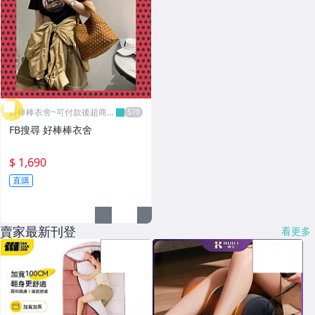
好棒棒衣舍~可付款後超商取
貨
FB搜尋 好棒棒衣舍
$ 1,690
直購
賣家最新刊登
看更多