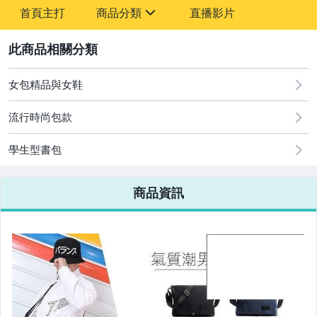
-
首頁主打
商品分類
直播影片
-
sign
2
女包精品與女鞋
圖書/影音/文具
流行時尚包款
古董、藝術與礦石
學生型書包
手機、配件與通訊
美容保養與彩妝
商品資訊
電腦、平板與周邊
相機、攝影與周邊
運動、戶外與休閒
嬰幼兒與孕婦