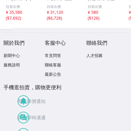
通学カバン 高級
ナイスモデル ツ
水 大容量 機能完
目前出價
目前出價
目前出價
人工皮革＆パール
ヤありパール生地
備 ネイビー ミニ
¥ 35,580
¥ 31,120
¥ 580
¥
生地 反射材 刺繍
A4フラットファ
トート
(
$7,692
)
(
$6,728
)
(
$126
)
(
金属プレート・透
イル対応 軽量大
明カバー付け・6
容量女子 パープ
年間安心
ル ピンク ホワ
關於我們
客服中心
聯絡我們
新聞中心
常見問答
人才招募
服務說明
聯絡客服
最新公告
手機逛拍賣，購物更便利
商品降價通知
買賣即時溝通