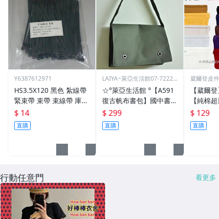
Y6387612971
LAIYA~萊亞生活館07-72229
葳爾登皮
93
包推車
HS3.5X120 黑色 紮線帶
☆°萊亞生活館 °【A591
【葳爾登
緊束帶 束帶 束線帶 庫存
復古帆布書包】國中書
【純棉超
出清大特價 3.5*120
包-高中書包
多本護照
$ 14
$ 299
$ 129
吸汗運動
直購
直購
直購
包隱形腰包
行動任意門
看更多