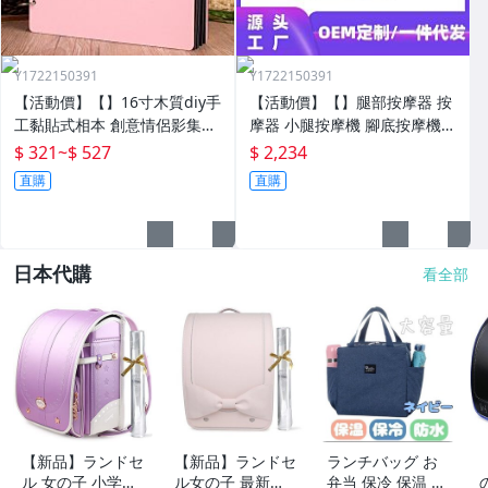
Y1722150391
Y1722150391
【活動價】【】16寸木質diy手
【活動價】【】腿部按摩器 按
工黏貼式相本 創意情侶影集紀
摩器 小腿按摩機 腳底按摩機
念收藏冊送男女朋友
深層按摩軟體全自動足療機穴
$ 321
~
$ 527
$ 2,234
位揉捏家用按腳器腳部腿部足
直購
直購
底足部腳底
日本代購
看全部
【新品】ランドセ
【新品】ランドセ
ランチバッグ お
ル 女の子 小学生
ル女の子 最新ア
弁当 保冷 保温 防