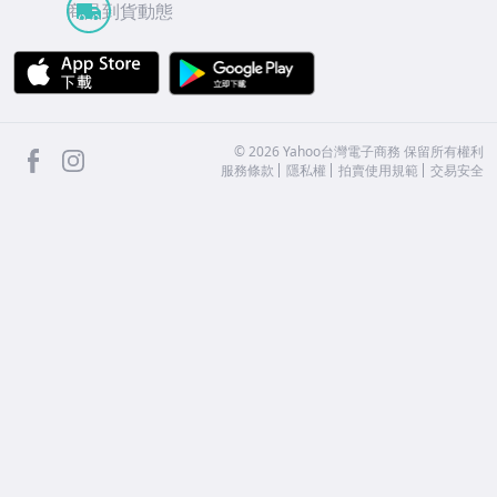
商品到貨動態
APP Store
Google Play
facebook
Instagram
©
2026
Yahoo台灣電子商務 保留所有權利
服務條款
隱私權
拍賣使用規範
交易安全