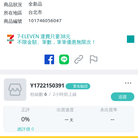
全新品
商品狀況
台北市
所在地區
101746056047
商品編號
7-ELEVEN 運費只要
38
元
不限金額、筆數，筆筆優惠無限次！
Y1722150391
實名驗證
粉絲數
6
2小時前上線
追蹤
-
-
正評
出貨速度
未出貨率
0%
--
--
天
總評價
0