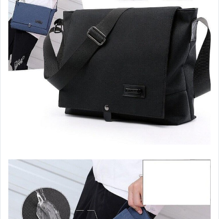
汽機車精品百貨
居家、家具與園藝
玩具、模型與公仔
男性精品與服飾
女裝與服飾配件
偶像、球員卡與郵幣
手錶與飾品配件
女包精品與女鞋
家電與影音視聽