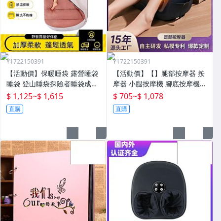
Y1722150391
Y1722150391
【活動價】保暖睡袋 露營睡袋
【活動價】【】腿部按摩器 按
睡袋 登山睡袋探險者睡袋成人
摩器 小腿按摩機 腳底按摩機
冬季加厚防寒加大戶外露營大
深層按摩儀 小腿按摩儀全自動
$ 1,125
~
$ 1,615
$ 705
~
$ 1,078
人抗寒四季通用款保暖
揉捏腿部按摩器全腿底腳熱敷
直購
直購
腳部足底