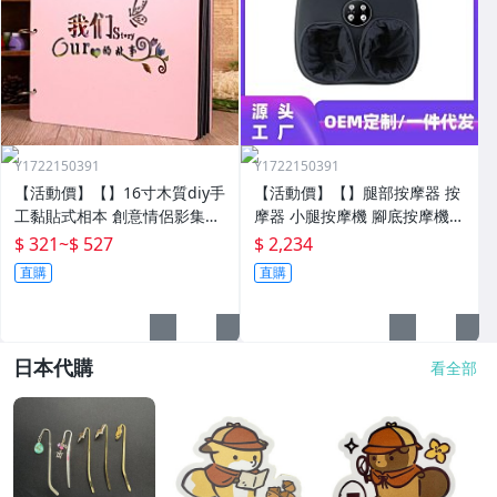
Y1722150391
Y1722150391
【活動價】【】16寸木質diy手
【活動價】【】腿部按摩器 按
工黏貼式相本 創意情侶影集紀
摩器 小腿按摩機 腳底按摩機
念收藏冊送男女朋友
深層按摩軟體全自動足療機穴
$ 321
~
$ 527
$ 2,234
位揉捏家用按腳器腳部腿部足
直購
直購
底足部腳底
日本代購
看全部