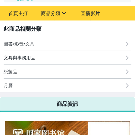
-
首頁主打
商品分類
直播影片
-
sign
2
圖書/影音/文具
圖書/影音/文具
文具與事務用品
古董、藝術與礦石
紙製品
手機、配件與通訊
美容保養與彩妝
月曆
電腦、平板與周邊
商品資訊
相機、攝影與周邊
運動、戶外與休閒
嬰幼兒與孕婦