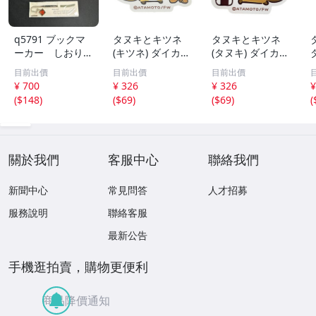
q5791 ブックマ
タヌキとキツネ
タヌキとキツネ
ーカー しおり
(キツネ) ダイカッ
(タヌキ) ダイカッ
蝶々・猫 モチー
トステッカー 文
トステッカー 文
目前出價
目前出價
目前出價
フなど まとめ売
具 日本製
具 日本製
¥ 700
¥ 326
¥ 326
¥
り
(
$148
)
(
$69
)
(
$69
)
(
關於我們
客服中心
聯絡我們
新聞中心
常見問答
人才招募
服務說明
聯絡客服
最新公告
手機逛拍賣，購物更便利
商品降價通知