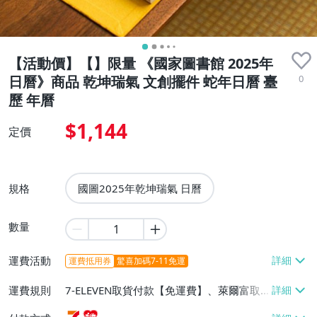
【活動價】【】限量 《國家圖書館 2025年
0
日曆》商品 乾坤瑞氣 文創擺件 蛇年日曆 臺
歷 年曆
$1,144
定價
規格
國圖2025年乾坤瑞氣 日曆
數量
運費活動
運費抵用券
驚喜加碼7-11免運
運費規則
7-ELEVEN取貨付款【免運費】、萊爾富取
貨付款【免運費】