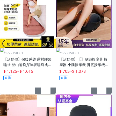
Y1722150391
Y1722150391
【活動價】保暖睡袋 露營睡袋
【活動價】【】腿部按摩器 按
睡袋 登山睡袋探險者睡袋成人
摩器 小腿按摩機 腳底按摩機
冬季加厚防寒加大戶外露營大
深層按摩儀 小腿按摩儀全自動
$ 1,125
~
$ 1,615
$ 705
~
$ 1,078
人抗寒四季通用款保暖
揉捏腿部按摩器全腿底腳熱敷
直購
直購
腳部足底