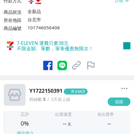
付款方式
全新品
商品狀況
台北市
所在地區
101746056408
商品編號
7-ELEVEN 運費只要
38
元
不限金額、筆數，筆筆優惠無限次！
Y1722150391
實名驗證
粉絲數
5
2天前上線
追蹤
-
-
正評
出貨速度
未出貨率
0%
--
--
天
總評價
0