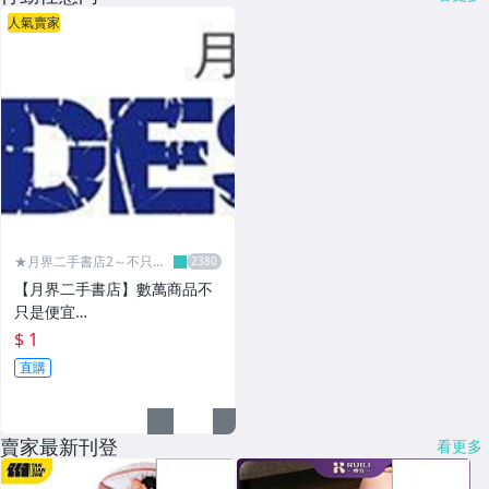
人氣賣家
★月界二手書店2～不只是
便宜...★
【月界二手書店】數萬商品不
只是便宜…
$ 1
直購
賣家最新刊登
看更多