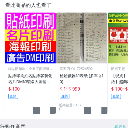
看此商品的人也看了
鍋貼貼印刷｜企業工商標籤
庭安四 Y4172524592
貼紙工廠
專門店
貼紙印刷姓名貼紙客製化
檢驗儀器印表紙 (多單 ≧1
【現貨】
名片DM印製@大圖輸出.
0)
紙】超商
電腦割字.海報印刷.廣告
小心輕放
$ 100
$ 1
~
$ 999
$ 100
~
$
行銷貼紙+產品標籤印刷
向上/賣
直購
直購
直購
+創意造型貼紙設計+反
品/寄貨
近期銷量 8137
光貼紙
件
行動任意門
看更多