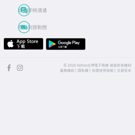
買賣即時溝通
商品到貨動態
APP Store
Google Play
facebook
Instagram
©
2026
Yahoo台灣電子商務 保留所有權利
服務條款
隱私權
拍賣使用規範
交易安全