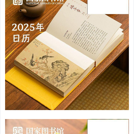
汽機車精品百貨
居家、家具與園藝
玩具、模型與公仔
男性精品與服飾
女裝與服飾配件
偶像、球員卡與郵幣
手錶與飾品配件
女包精品與女鞋
家電與影音視聽