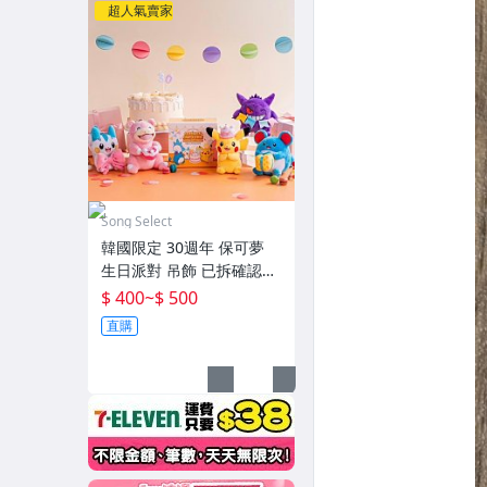
超人氣賣家
Song Select
韓國限定 30週年 保可夢
生日派對 吊飾 已拆確認
款/盲盒 現貨
$ 400
~
$ 500
直購