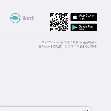
APP St
商品到貨動態
Google
©
2026
Yahoo台灣電子商務 保留所有權利
服務條款
隱私權
拍賣使用規範
交易安全