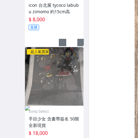
icon 台北展 tycoco labub
u zimomo 約15cm高
$ 8,000
直購
超人氣賣家
Song Select
手目少女 含畫帶簽名 50限
全新現貨
$ 18,000