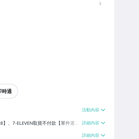
3
即時通
38】、7-ELEVEN取貨不付款【單件運費
0】