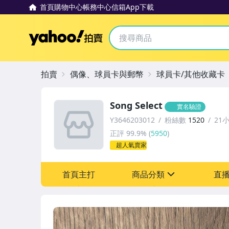
首頁
購物中心
帳務中心
信箱
App下載
Yahoo拍賣
拍賣
偶像、球員卡與郵幣
球員卡/其他收藏卡
Song Select
實名驗證
Y3646203012
粉絲數
1520
21
正評
99.9%
(
5950
)
超人氣賣家
首頁主打
商品分類
直
sign
玩具、模型與公仔
偶像、球員卡與郵幣