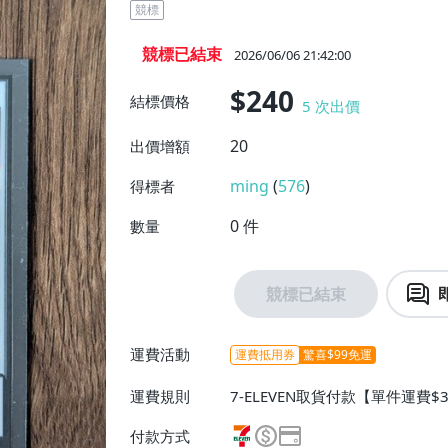
競標
競標已結束
2026/06/06 21:42:00
$240
結標價格
5
次出價
20
出價增額
ming
(
576
)
得標者
0
件
數量
競標已結束
運費活動
運費抵用券
驚喜$99免運
運費規則
7-ELEVEN取貨付款【單件運費$
$38】、郵局掛號【單件運費$6
付款方式