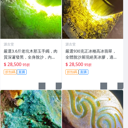
源古堂
源古堂
嚴選3.6斤老坑木那玉手鐲，肉
嚴選930克正冰種高冰翡翠，
質深邃發黑，全身脫沙，內化
全體脫沙展現絕美冰膠，適合
冰凍美愝手鐲 翡翠 玉石 A貨
收藏與鑑賞 翡翠 玉石 高冰種
$ 28,500
$ 28,500
95折
95折
折扣碼
直購
折扣碼
直購