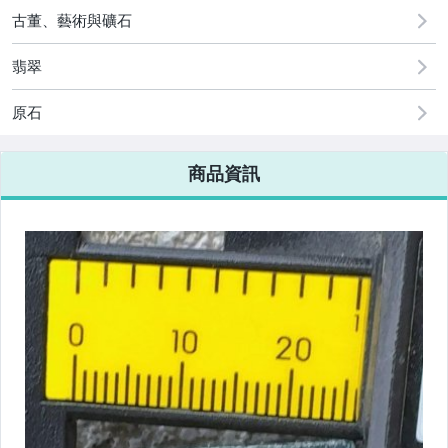
[全店] 粉絲專享
古董、藝術與礦石
翡翠
原石
商品資訊