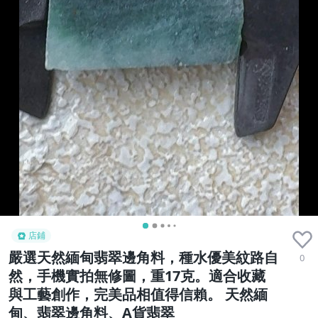
店鋪
嚴選天然緬甸翡翠邊角料，種水優美紋路自
0
然，手機實拍無修圖，重17克。適合收藏
與工藝創作，完美品相值得信賴。 天然緬
甸、翡翠邊角料、A貨翡翠