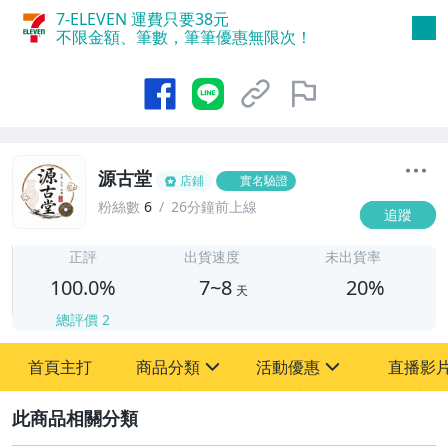
7-ELEVEN 運費只要
38
元
不限金額、筆數，筆筆優惠無限次！
源古堂
店鋪
實名驗證
粉絲數
6
26分鐘前上線
追蹤
7
正評
出貨速度
未出貨率
100.0%
7~8
20%
天
總評價
2
首頁主打
商品分類
活動優惠
直播影
sign
sign
2
其它
[全店] 周年慶