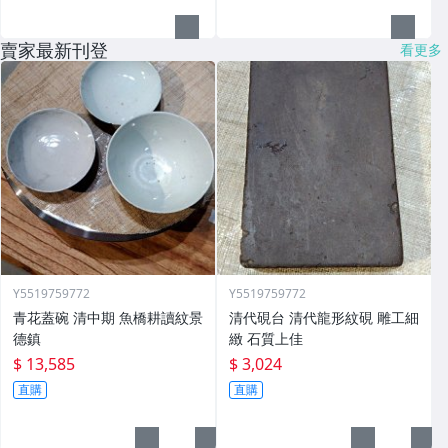
賣家最新刊登
看更多
Y5519759772
Y5519759772
青花蓋碗 清中期 魚橋耕讀紋景
清代硯台 清代龍形紋硯 雕工細
德鎮
緻 石質上佳
$ 13,585
$ 3,024
直購
直購