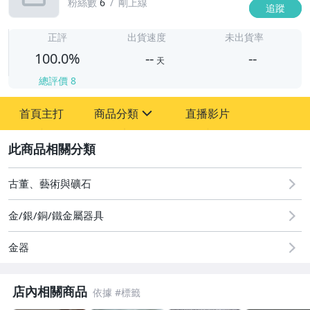
粉絲數
6
剛上線
追蹤
-
-
正評
出貨速度
未出貨率
100.0%
--
--
天
總評價
8
-
首頁主打
商品分類
直播影片
-
sign
2
圖書/影音/文具
古董、藝術與礦石
古董、藝術與礦石
金/銀/銅/鐵金屬器具
手機、配件與通訊
金器
居家、家具與園藝
店內相關商品
玩具、模型與公仔