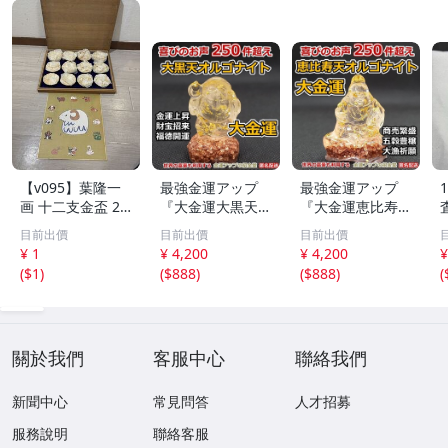
【v095】葉隆一
最強金運アップ
最強金運アップ
画 十二支金盃 24
『大金運大黒天
『大金運恵比寿天
K GP 金メッキ 12
（だいこくてん）
（えびすてん）オ
目前出價
目前出價
目前出價
点セット 干支 色
オルゴナイト高4.
ルゴナイト高4.5c
¥ 1
¥ 4,200
¥ 4,200
¥
紙付き 縁起物 酒
5cm』財宝、福徳
m』【金運アップ
(
$1
)
(
$888
)
(
$888
)
(
器 共箱付 伝統工
開運の神様【金運
の招金堂】金運ア
芸 コレクション
アップの招金堂】
ップ置物 風水開
金運アップ即効性
運グッズお守り 1
1266
204
關於我們
客服中心
聯絡我們
新聞中心
常見問答
人才招募
服務說明
聯絡客服