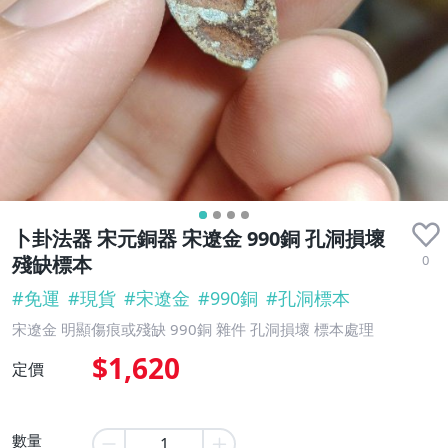
卜卦法器 宋元銅器 宋遼金 990銅 孔洞損壞
0
殘缺標本
#
免運
#
現貨
#
宋遼金
#
990銅
#
孔洞標本
宋遼金 明顯傷痕或殘缺 990銅 雜件 孔洞損壞 標本處理
$1,620
定價
數量