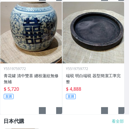
Y5519759772
Y5519759772
青花罐 清中雙喜 纏枝蓮紋無修
端硯 明白端硯 器型簡潔工準完
無補
整
$ 5,720
$ 4,888
直購
直購
日本代購
看全部