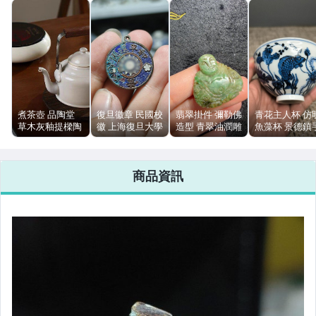
偶像、球員卡與郵幣
女裝與服飾配件
男性精品與服飾
手錶與飾品配件
煮茶壺 品陶堂
復旦徽章 民國校
翡翠掛件 彌勒佛
青花主人杯 仿
女包精品與女鞋
草木灰釉提樑陶
徽 上海復旦大學
造型 青翠油潤雕
魚藻杯 景德鎮
壺 明火電陶爐可
和平建國銅質烤
工細緻
繪陶瓷 90ml 內
用
藍
繪錫斑
相機、攝影與周邊
商品資訊
運動、戶外與休閒