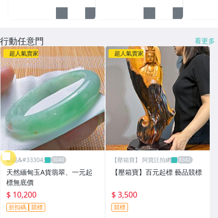
獎座
行動任意門
看更多
超人氣賣家
超人氣賣家
昕品&#33304;
【壓箱寶】 阿寶託拍網
天然緬甸玉A貨翡翠、一元起
【壓箱寶】百元起標 藝品競標
標無底價
$ 10,200
$ 3,500
折扣碼
競標
競標