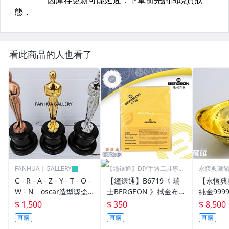
看此商品的人也看了
FANHUA｜GALLERY
【鐘錶通】DIY手錶工具專業
永恆典藏
賣場
C - R - A - Z - Y - T - O -
【鐘錶通】B6719《 瑞
【永恆典
W - N oscar造型獎盃
士BERGEON 》拭金布/K
純金999
奧斯卡小金人獎座擺件創
金布/金屬亮潔布/古董錶
50錢 下
$ 1,500
$ 350
$ 8,500
意交換禮物 尾牙活動 企
清潔布├手錶保養/飾品
禮 喝茶 
直購
直購
直購
業學校公司年終頒獎禮物
保養┤