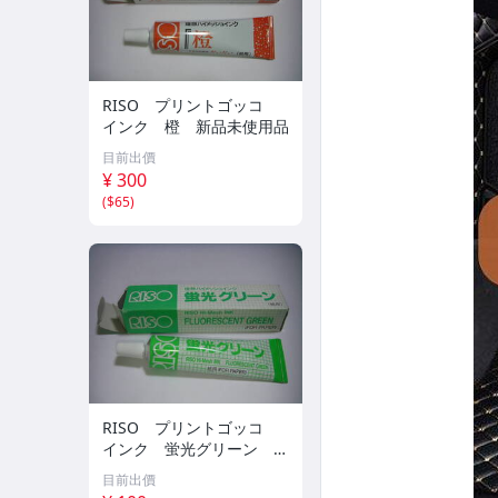
RISO プリントゴッコ
インク 橙 新品未使用品
目前出價
¥ 300
(
$65
)
RISO プリントゴッコ
インク 蛍光グリーン 新
品未使用品
目前出價