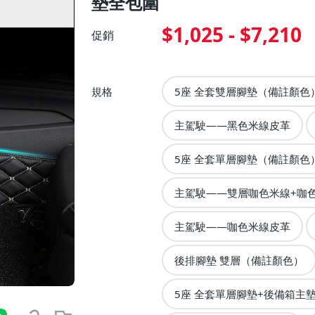
墊全包圍
$1,025 - $7,210
促銷
規格
5座 全套雙層腳墊（備註顏色
主駕駛——黑色米線皮革
5座 全套單層腳墊（備註顏色
主駕駛——雙層咖色米線+咖
主駕駛——咖色米線皮革
後排腳墊 雙層（備註顏色）
5座 全套單層腳墊+後備箱主