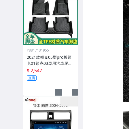
Y8817131955
2021款領克05型pro版領
克01領克03專用汽車尾箱0
2領克03腳墊
$ 2,547
直購