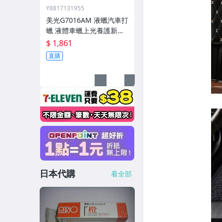
Y8817131955
美光G7016AM 液蠟汽車打
蠟 液體車蠟上光養護新車
通用棕櫚蠟
$ 1,861
直購
日本代購
看全部