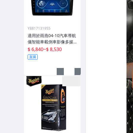
Y8817131955
適用於雨燕04-10汽車導航
儀智能車載倒車影像多媒
體一體機
$ 6,840
~
$ 8,530
直購