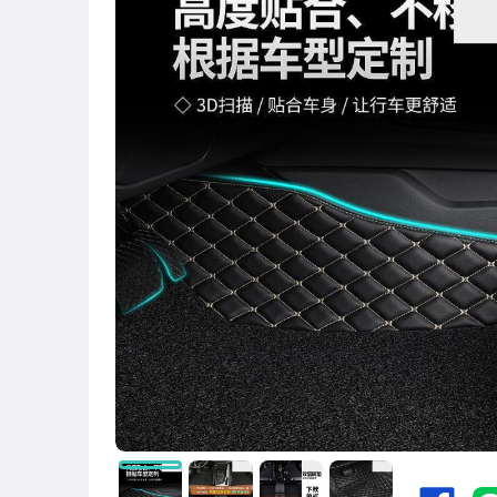
圖書/影音/文具
古董、藝術與礦石
手機、配件與通訊
美容保養與彩妝
電腦、平板與周邊
相機、攝影與周邊
運動、戶外與休閒
嬰幼兒與孕婦
汽機車精品百貨
居家、家具與園藝
玩具、模型與公仔