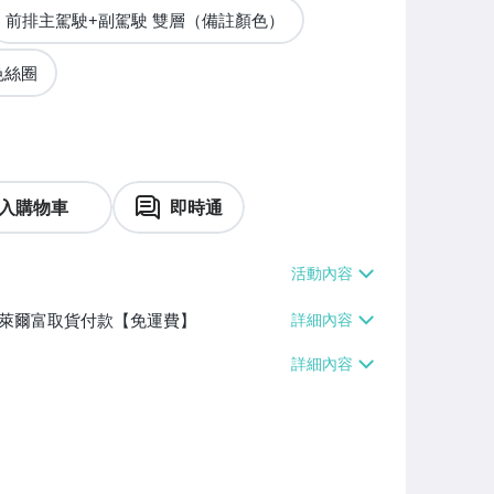
前排主駕駛+副駕駛 雙層（備註顏色）
色絲圈
入購物車
即時通
】、萊爾富取貨付款【免運費】