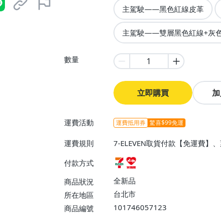
主駕駛——黑色紅線皮革
主駕駛——雙層黑色紅線+灰
數量
立即購買
加
運費活動
運費抵用券
驚喜$99免運
運費規則
7-ELEVEN取貨付款【免運費
付款方式
全新品
商品狀況
台北市
所在地區
101746057123
商品編號