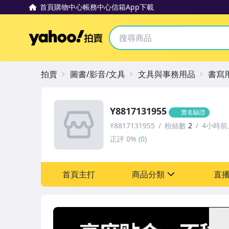
首頁
購物中心
帳務中心
信箱
App下載
Yahoo拍賣
拍賣
圖書/影音/文具
文具與事務用品
書寫
Y8817131955
實名驗證
Y8817131955
粉絲數
2
4小時前
正評
0%
(
0
)
首頁主打
商品分類
直
sign