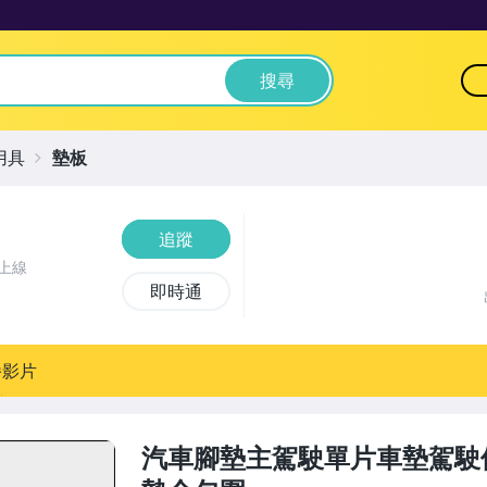
搜尋
用具
墊板
追蹤
上線
即時通
播影片
汽車腳墊主駕駛單片車墊駕駛