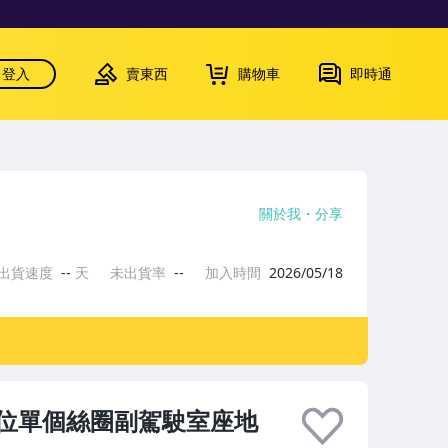
登入
賣東西
購物車
即時通
關於我
分享
出貨速度
--
天
未出貨率
--
加入時間
2026/05/18
位單個絲圈副駕駛室座地