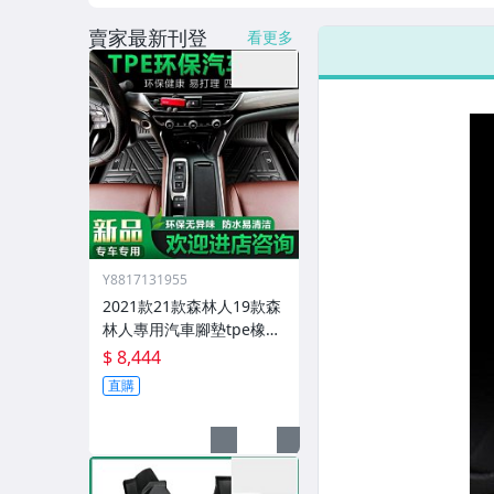
賣家最新刊登
看更多
Y8817131955
2021款21款森林人19款森
林人專用汽車腳墊tpe橡膠
墊
$ 8,444
直購