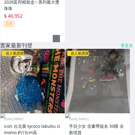
2026富邦精裝盒✨系列最大獎
珠珠
$ 46,952
競標
賣家最新刊登
看更多
超人氣賣家
超人氣賣家
Song Select
Song Select
icon 台北展 tycoco labubu zi
手目少女 含畫帶簽名 50限 全
momo 約15cm高
新現貨