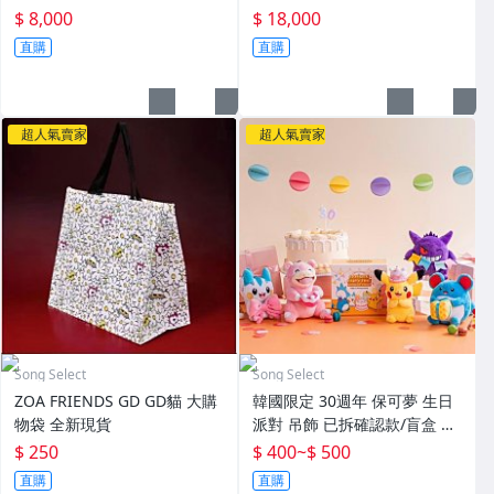
$ 8,000
$ 18,000
直購
直購
超人氣賣家
超人氣賣家
Song Select
Song Select
ZOA FRIENDS GD GD貓 大購
韓國限定 30週年 保可夢 生日
物袋 全新現貨
派對 吊飾 已拆確認款/盲盒 現
貨
$ 250
$ 400
~
$ 500
直購
直購