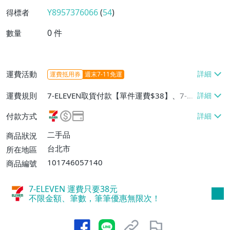
Y8957376066
(
54
)
得標者
0
件
數量
運費活動
運費抵用券
週末7-11免運
運費規則
7-ELEVEN取貨付款【單件運費$38】、7-EL
EVEN取貨不付款【單件運費$38】、郵局掛
付款方式
號【單件運費$60】
二手品
商品狀況
台北市
所在地區
101746057140
商品編號
7-ELEVEN 運費只要
38
元
不限金額、筆數，筆筆優惠無限次！