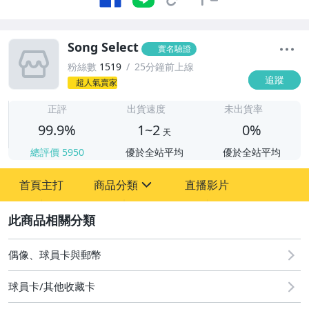
Song Select
實名驗證
粉絲數
1519
25分鐘前上線
追蹤
超人氣賣家
1
正評
出貨速度
未出貨率
99.9%
1~2
0%
天
總評價
5950
優於全站平均
優於全站平均
首頁主打
商品分類
直播影片
sign
2
玩具、模型與公仔
偶像、球員卡與郵幣
偶像、球員卡與郵幣
球員卡/其他收藏卡