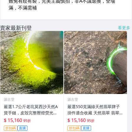
賣家最新刊登
看更多
源古堂
源古堂
嚴選1.7公斤老坑莫西沙天然A
嚴選550克滿綠天然翡翠牌子
貨手鏈，皮殼完整壓燈熒光強
掛件適合收藏 天然翡翠 翡翠玉
烈，冰膠感十足底色佳 手鏈 冰
石 A貨翡翠
$ 15,160
$ 15,160
95折
95折
膠 熒光
折扣碼
直購
折扣碼
直購