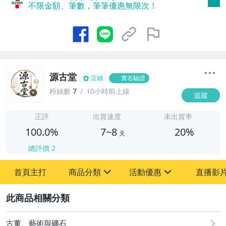
不限金額、筆數，筆筆優惠無限次！
源古堂
店鋪
實名驗證
粉絲數
7
10小時前上線
追蹤
7
正評
出貨速度
未出貨率
100.0%
7~8
20%
天
總評價
2
首頁主打
商品分類
活動優惠
直播影
sign
sign
2
其它
[全店] 周年慶
[全店] 粉絲專享
古董、藝術與礦石