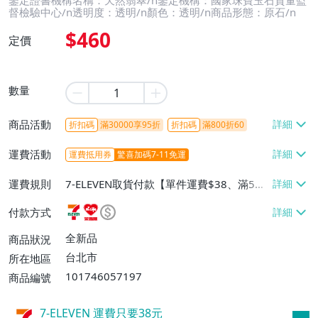
鑒定證書機構名稱：天然翡翠/n鑒定機構：國家珠寶玉石質量監
督檢驗中心/n透明度：透明/n顏色：透明/n商品形態：原石/n
$460
定價
數量
商品活動
折扣碼
滿30000享95折
折扣碼
滿800折60
運費活動
運費抵用券
驚喜加碼7-11免運
運費規則
7-ELEVEN取貨付款【單件運費$38、滿5件
或消費滿$1298免運費】、7-ELEVEN取貨
付款方式
不付款【免運費】、萊爾富取貨付款【單件
運費$60、滿5件或消費滿$1298免運
全新品
商品狀況
費】、宅配/貨運【單件運費$120、滿5件
台北市
所在地區
或消費滿$1598免運費】
101746057197
商品編號
7-ELEVEN 運費只要
38
元