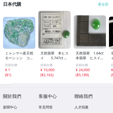
日本代購
看全部
ミャンマー産天然
天然翡翠 本ヒス
天然翡翠 1.64ct
モーシッシ コス
イ 5.747ct 日
本翡翠 ヒスイ
モクロア 翡翠輝
宝協ソーティン
ジェイダイト ル
目前出價
目前出價
目前出價
石 原石20.16g^
グ ルース
ース
¥ 1
¥ 10,000
¥ 24,000
¥
^激レア石^ ^
天然ひすい
(
$1
)
(
$2,162
)
(
$5,189
)
(
關於我們
客服中心
聯絡我們
新聞中心
常見問答
人才招募