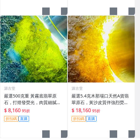
源古堂
源古堂
嚴選500克重 黃霧底翡翠原
嚴選5.4克木那場口天然A貨翡
石，打燈發熒光，肉質細膩如
翠原石，黃沙皮質伴強烈熒
脂，光澤飽滿推薦收藏。天然
光，水頭足種色佳，形體端
$ 8,160
$ 18,160
95折
95折
A貨翡翠玉石 翡翠 天然翡翠 A
正，適合作為手鏈美術素材，
折扣碼
直購
折扣碼
直購
貨翡翠玉石
皮殼保存完好無損 白玉 翡翠
原石