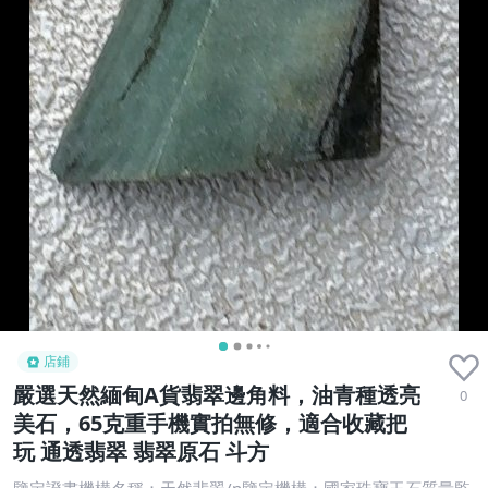
店鋪
嚴選天然緬甸A貨翡翠邊角料，油青種透亮
0
美石，65克重手機實拍無修，適合收藏把
玩 通透翡翠 翡翠原石 斗方