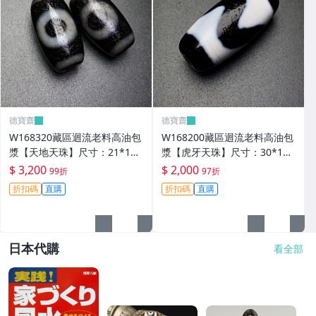
德寶齋
德寶齋
W168320藏區迴流老料高油包
W168200藏區迴流老料高油包
漿【天地天珠】尺寸：21*11
漿【虎牙天珠】尺寸：30*13
毫米 重量8.3克天圓地方， 天
毫米 重量8.8克一顆可以改 天
$ 3,200
$ 2,000
99折
97折
珠 瑪瑙 文玩【德寶齋】999
珠 瑪瑙 文玩【德寶齋】497
折扣碼
直購
折扣碼
直購
日本代購
看全部