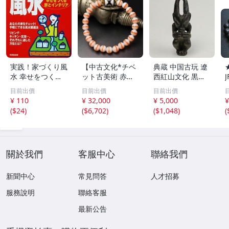
実践！家づくり風
【中古文化*チベ
典蔵 中国古玩 遼
水 幸せをつくる
ット古美術 赤縞
西紅山文化 黒曜
家とインテリア/
天眼瑪瑙丸珠 天
石 黒皮玉 太陽神
目前出價
目前出價
目前出價
浅野八郎(著者)
地天珠組み合わせ
祈祷像 唐物 骨董
¥ 110
¥ 32,000
¥ 5,000
¥
ブレスレット 縞
品 古美術 古玉 彫
(
$24
)
(
$6,702
)
(
$1,048
)
(
瑪瑙 古玩 アンテ
刻 時代物 魔除け
ィーク お守り コ
古代風 守護像 置
レクション 腕輪
物
】
關於我們
客服中心
聯絡我們
新聞中心
常見問答
人才招募
服務說明
聯絡客服
最新公告