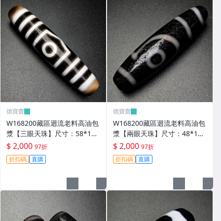
德寶齋
德寶齋
W168200藏區迴流老料高油包
W168200藏區迴流老料高油包
漿【三眼天珠】尺寸：58*13
漿【兩眼天珠】尺寸：48*12
毫米 重量15.2克馬蹄清紋晰 天
毫米 重量11克圖騰清晰流暢
$ 2,000
$ 2,000
97折
97折
珠 瑪瑙 文玩【德寶齋】499
天珠 瑪瑙 文玩【德寶齋】498
折扣碼
直購
折扣碼
直購