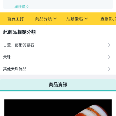
總評價
0
-
首頁主打
商品分類
活動優惠
直播影
-
sign
sign
其它
[全店] 追蹤本賣場立減60元【粉絲轉享】
2
古董、藝術與礦石
天珠
其他天珠飾品
商品資訊