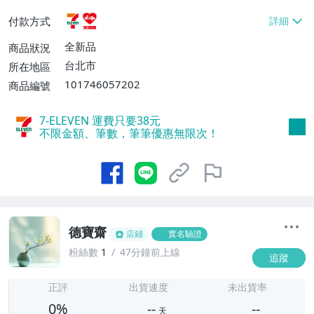
貨付款【免運費】
付款方式
全新品
商品狀況
台北市
所在地區
101746057202
商品編號
7-ELEVEN 運費只要
38
元
不限金額、筆數，筆筆優惠無限次！
德寶齋
店鋪
實名驗證
粉絲數
1
47分鐘前上線
追蹤
-
-
正評
出貨速度
未出貨率
0%
--
--
天