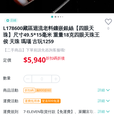
店鋪
L178600藏區迴流老料鑲嵌銀絲【四眼天
0
珠】尺寸49.5*15毫米 重量18克四眼天珠王
侯 天珠 瑪瑙 古玩1259
【二手商品】下單前請先咨詢客服哦!
$5,940
定價
數量
商品活動
折扣碼
滿800折60
運費活動
運費抵用券
驚喜$99免運
運費規則
7-ELEVEN取貨付款【免運費】、萊爾富取