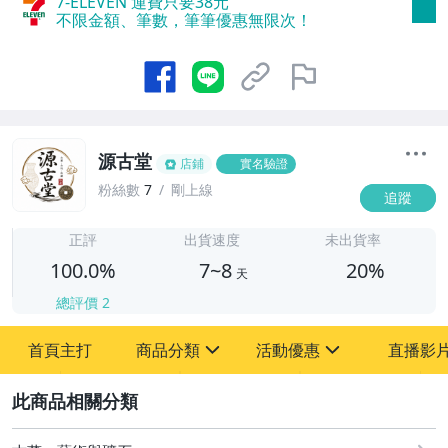
7-ELEVEN 運費只要
38
元
不限金額、筆數，筆筆優惠無限次！
源古堂
店鋪
實名驗證
粉絲數
7
剛上線
追蹤
7
正評
出貨速度
未出貨率
100.0%
7~8
20%
天
總評價
2
首頁主打
商品分類
活動優惠
直播影
sign
sign
2
其它
[全店] 周年慶
[全店] 粉絲專享