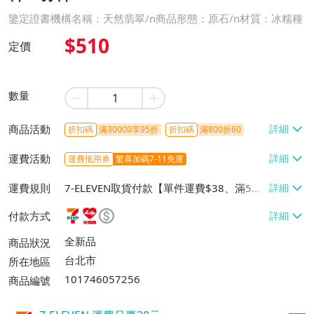
鑒定證書機構名稱：天然翡翠/n商品形態：原石/n材質：冰糯種
$510
定價
數量
商品活動
折扣碼
滿30000享95折
折扣碼
滿800折60
運費活動
運費抵用券
驚喜加碼7-11免運
運費規則
7-ELEVEN取貨付款【單件運費$38、滿5件
或消費滿$1298免運費】、7-ELEVEN取貨
付款方式
不付款【免運費】、萊爾富取貨付款【單件
運費$60、滿5件或消費滿$1298免運
全新品
商品狀況
費】、宅配/貨運【單件運費$120、滿5件
台北市
所在地區
或消費滿$1598免運費】
101746057256
商品編號