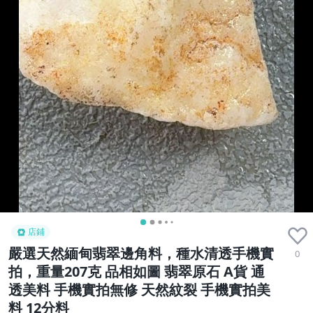
店鋪
嚴選天然緬甸翡翠邊角料，種水清透手機實
0
拍，重量207克 品相如圖 翡翠原石 A貨 通
透美料 手機實拍無修 天然紋裂 手機實拍美
料 12分料