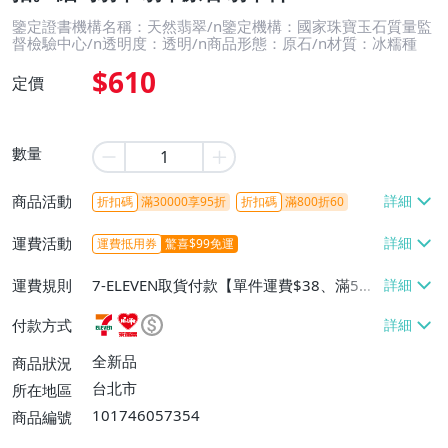
鑒定證書機構名稱：天然翡翠/n鑒定機構：國家珠寶玉石質量監
督檢驗中心/n透明度：透明/n商品形態：原石/n材質：冰糯種
$610
定價
數量
商品活動
折扣碼
滿30000享95折
折扣碼
滿800折60
運費活動
運費抵用券
驚喜$99免運
運費規則
7-ELEVEN取貨付款【單件運費$38、滿5件
或消費滿$1298免運費】、7-ELEVEN取貨
付款方式
不付款【免運費】、萊爾富取貨付款【單件
運費$60、滿5件或消費滿$1298免運
全新品
商品狀況
費】、宅配/貨運【單件運費$120、滿5件
台北市
所在地區
或消費滿$1598免運費】
101746057354
商品編號