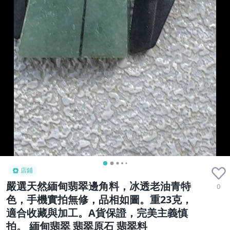
店鋪
嚴選天然緬甸翡翠邊角料，冰透老油青特
0
色，手機實拍無修，品相如圖。重23克，
適合收藏與加工。A貨保證，完美主義慎
拍。 緬甸翡翠 翡翠原石 翡翠料