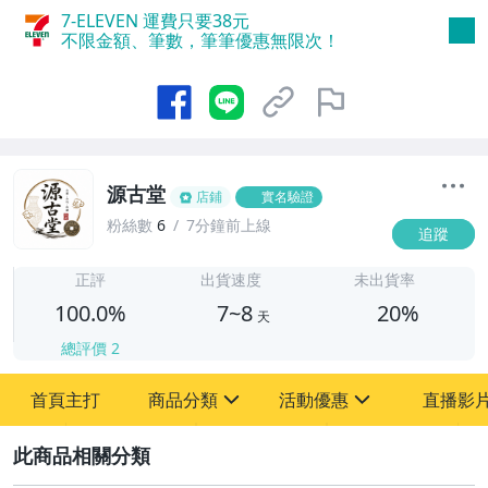
7-ELEVEN 運費只要
38
元
不限金額、筆數，筆筆優惠無限次！
源古堂
店鋪
實名驗證
粉絲數
6
7分鐘前上線
追蹤
7
正評
出貨速度
未出貨率
100.0%
7~8
20%
天
總評價
2
首頁主打
商品分類
活動優惠
直播影
sign
sign
2
其它
[全店] 周年慶