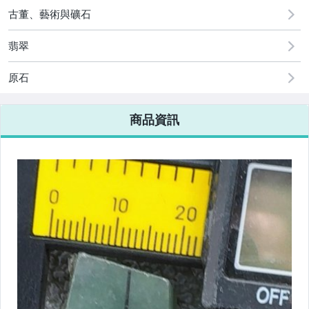
[全店] 粉絲專享
古董、藝術與礦石
翡翠
原石
商品資訊