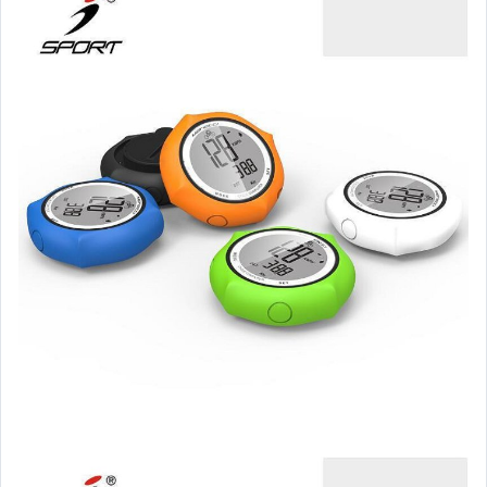
嬰幼兒與孕婦
汽機車精品百貨
居家、家具與園藝
玩具、模型與公仔
男性精品與服飾
女裝與服飾配件
偶像、球員卡與郵幣
手錶與飾品配件
女包精品與女鞋
家電與影音視聽