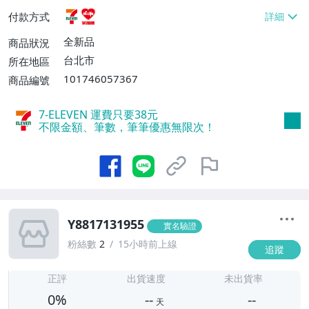
貨付款【免運費】
付款方式
全新品
商品狀況
台北市
所在地區
101746057367
商品編號
7-ELEVEN 運費只要
38
元
不限金額、筆數，筆筆優惠無限次！
Y8817131955
實名驗證
粉絲數
2
15小時前上線
追蹤
-
-
正評
出貨速度
未出貨率
0%
--
--
天