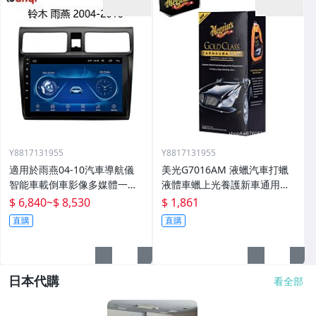
Y8817131955
Y8817131955
適用於雨燕04-10汽車導航儀
美光G7016AM 液蠟汽車打蠟
智能車載倒車影像多媒體一體
液體車蠟上光養護新車通用棕
機
櫚蠟
$ 6,840
~
$ 8,530
$ 1,861
直購
直購
日本代購
看全部