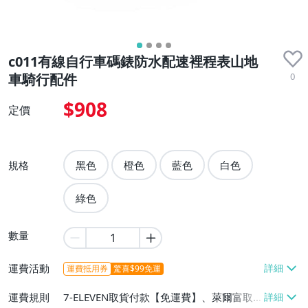
c011有線自行車碼錶防水配速裡程表山地
0
車騎行配件
$908
定價
規格
黑色
橙色
藍色
白色
綠色
數量
運費活動
運費抵用券
驚喜$99免運
運費規則
7-ELEVEN取貨付款【免運費】、萊爾富取