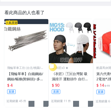
看此商品的人也看了
人氣賣家
飛輪單車工坊 (台北/桃園/高
★ 衣匠x3 ★
酷露馬休
雄)
【飛輪單車】白鐵鋼絲/
《衣匠》🇹🇼台灣製 吸
第六代青蛙燈 (附
鋼絲/幅條(附銅頭)~多種
濕排汗 運動頭巾 自行車
2電池*2
規格/一支價格需要多少
頭巾 機車 自行車小帽 海
警示燈 雙
$ 4
$ 90
$ 14
$ 19
買多少[1101]
盜帽﹝MG15﹞
車尾燈 前
直購
直購
直購
1
近期銷量 45 件
近期銷量 11 件
近期銷量 6