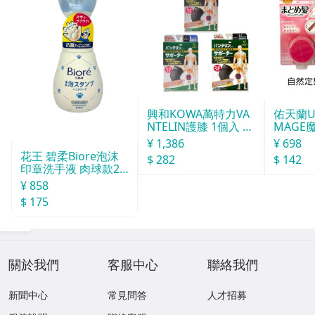
興和KOWA萬特力VA
佑天蘭Ut
NTELIN護膝 1個入 L
MAGE
號
型
¥ 1,386
¥ 698
花王 碧柔Biore泡沫
$ 282
$ 142
印章洗手液 肉球款24
0ml
¥ 858
$ 175
關於我們
客服中心
聯絡我們
新聞中心
常見問答
人才招募