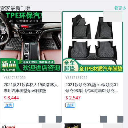
賣家最新刊登
看更多
Y8817131955
Y8817131955
2021款21款森林人19款森林人
2021款領克05型pro版領克01
專用汽車腳墊tpe橡膠墊
領克03專用汽車尾箱02領克03
腳墊
$ 8,444
$ 2,547
直購
直購