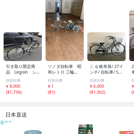
引き取り限定商
ツノダ自転車 昭
△ q 岐阜発/ 27イ
品 Legion シ
和レトロ 三輪自
ンチ/ 自転車/ Swi
ティサイクル ２
転車 大人用 実用
tch LAT/ 6段変速/
目前出價
目前出價
目前出價
7インチ シマノ
車 レストアベー
ママチャリ/ 走行
¥ 8,000
¥ 1
¥ 6,000
¥
6段変速 LEDライ
ス
確認/ タイヤひび
(
$1,736
)
(
$1
)
(
$1,302
)
(
ト 現状品 101
割れあり/ 現状品/
66833-46240
R8.8/5 △
日本直送
看更多