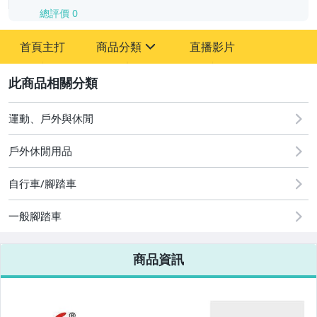
總評價
0
-
首頁主打
商品分類
直播影片
-
sign
2
運動、戶外與休閒
圖書/影音/文具
戶外休閒用品
古董、藝術與礦石
自行車/腳踏車
手機、配件與通訊
美容保養與彩妝
一般腳踏車
電腦、平板與周邊
商品資訊
相機、攝影與周邊
運動、戶外與休閒