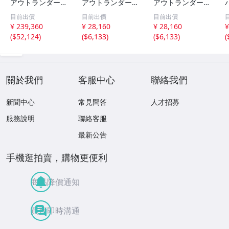
アウトランダーP
アウトランダーP
アウトランダーP
HEV(GN0W)ミッ
HEV(GN0W)右リ
HEV(GN0W)右フ
目前出價
目前出價
目前出價
ション AT 4B12-S
アドライブシャフ
ロントドライブシ
¥ 239,360
¥ 28,160
¥ 28,160
¥
91-YA1 4WD 中古
ト 中古
ャフト 中古
(
$52,124
)
(
$6,133
)
(
$6,133
)
(
關於我們
客服中心
聯絡我們
新聞中心
常見問答
人才招募
服務說明
聯絡客服
最新公告
手機逛拍賣，購物更便利
商品降價通知
買賣即時溝通