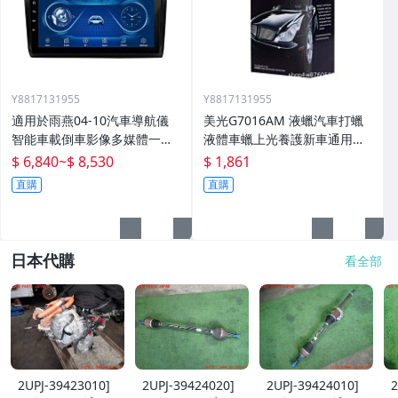
Y8817131955
Y8817131955
適用於雨燕04-10汽車導航儀
美光G7016AM 液蠟汽車打蠟
智能車載倒車影像多媒體一體
液體車蠟上光養護新車通用棕
機
櫚蠟
$ 6,840
~
$ 8,530
$ 1,861
直購
直購
日本代購
看全部
2UPJ-39423010]
2UPJ-39424020]
2UPJ-39424010]
2