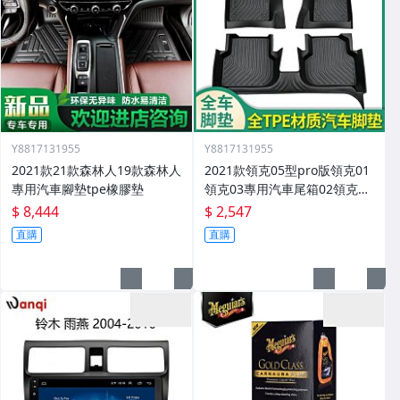
Y8817131955
Y8817131955
2021款21款森林人19款森林人
2021款領克05型pro版領克01
專用汽車腳墊tpe橡膠墊
領克03專用汽車尾箱02領克03
腳墊
$ 8,444
$ 2,547
直購
直購