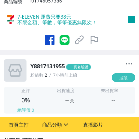
101746057386
商品編號
7-ELEVEN 運費只要
38
元
不限金額、筆數，筆筆優惠無限次！
Y8817131955
實名驗證
粉絲數
2
7小時前上線
追蹤
-
-
正評
出貨速度
未出貨率
0%
--
--
天
總評價
0
-
首頁主打
商品分類
直播影片
-
sign