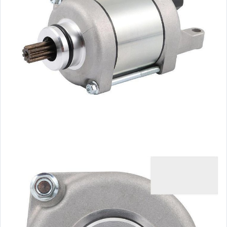
玩具、模型與公仔
男性精品與服飾
女裝與服飾配件
偶像、球員卡與郵幣
手錶與飾品配件
女包精品與女鞋
家電與影音視聽