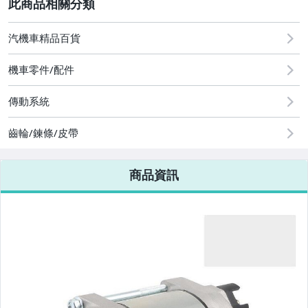
2
汽機車精品百貨
圖書/影音/文具
機車零件/配件
古董、藝術與礦石
傳動系統
手機、配件與通訊
美容保養與彩妝
齒輪/鍊條/皮帶
電腦、平板與周邊
商品資訊
相機、攝影與周邊
運動、戶外與休閒
嬰幼兒與孕婦
汽機車精品百貨
居家、家具與園藝