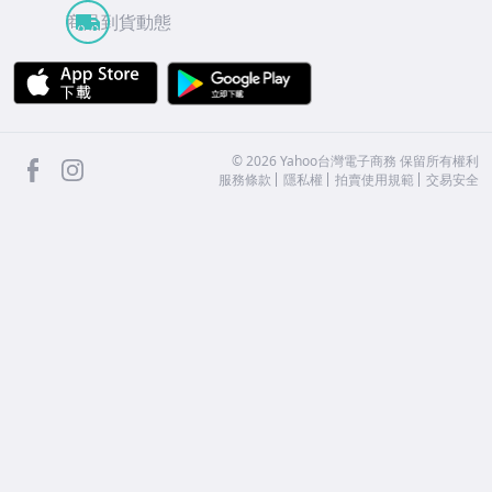
商品到貨動態
APP Store
Google Play
facebook
Instagram
©
2026
Yahoo台灣電子商務 保留所有權利
服務條款
隱私權
拍賣使用規範
交易安全