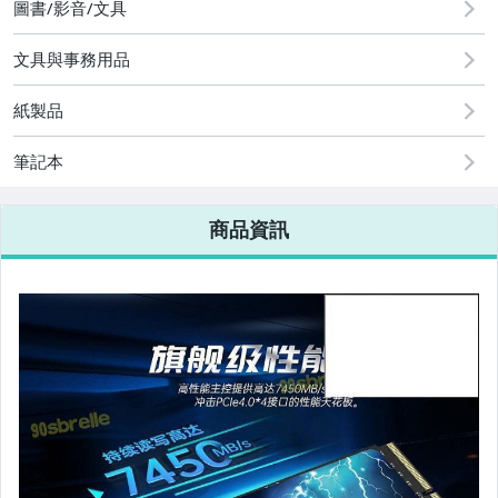
圖書/影音/文具
圖書/影音/文具
文具與事務用品
古董、藝術與礦石
紙製品
手機、配件與通訊
美容保養與彩妝
筆記本
電腦、平板與周邊
商品資訊
相機、攝影與周邊
運動、戶外與休閒
嬰幼兒與孕婦
汽機車精品百貨
居家、家具與園藝
玩具、模型與公仔