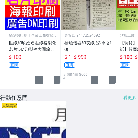
鍋貼貼印刷｜企業工商標籤
庭安四 Y4172524592
貼紙工廠
專門店
貼紙印刷姓名貼紙客製化
檢驗儀器印表紙 (多單 ≧1
【現貨】
名片DM印製@大圖輸出.
0)
紙】超商
電腦割字.海報印刷.廣告
小心輕放
$ 100
$ 1
~
$ 999
$ 100
~
$
行銷貼紙+產品標籤印刷
向上/賣
直購
直購
直購
+創意造型貼紙設計+反
品/寄貨
近期銷量 8065
光貼紙
件
行動任意門
看更多
人氣賣家