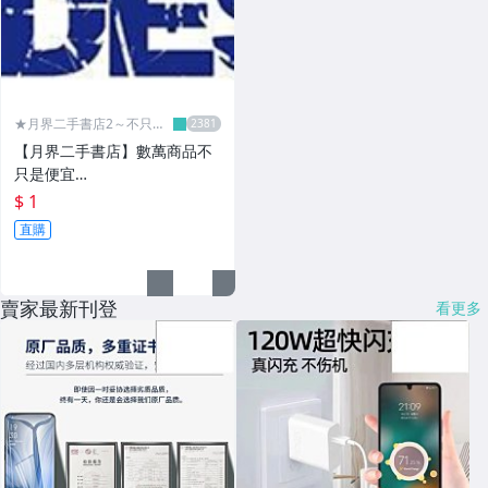
★月界二手書店2～不只是
便宜...★
【月界二手書店】數萬商品不
只是便宜…
$ 1
直購
賣家最新刊登
看更多