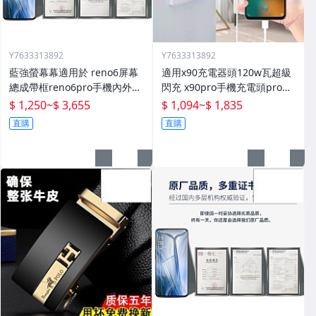
Y7633313892
Y7633313892
藍強螢幕幕適用於 reno6屏幕
適用x90充電器頭120w瓦超級
總成帶框reno6pro手機內外顯
閃充 x90pro手機充電頭pro快
示屏拆機原廠更換液晶玻璃維
充插頭mcarney數據線80w套
$ 1,250
~
$ 3,655
$ 1,094
~
$ 1,835
修一體屏內屏外屏
裝
直購
直購