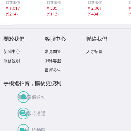
目前出價
目前出價
目前出價
ぞれ5冊パック B
フレンド B5判 か
フレンド B5判 か
¥ 1,017
¥ 535
¥ 2,061
¥
5 A罫 30枚 ノ-3C
んじドリル 84字
んじドリル 84字
(
$214
)
(
$113
)
(
$434
)
(
ATNX5
十字リーダー入 J
十字リーダー入 J
FL-49
FL-49 〔×10〕
關於我們
客服中心
聯絡我們
新聞中心
常見問答
人才招募
服務說明
聯絡客服
最新公告
手機逛拍賣，購物更便利
商品降價通知
買賣即時溝通
商品到貨動態