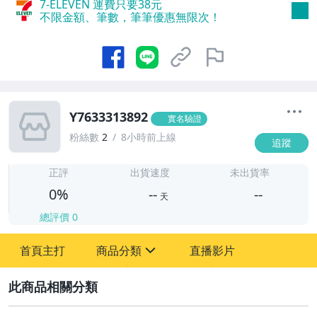
7-ELEVEN 運費只要
38
元
不限金額、筆數，筆筆優惠無限次！
Y7633313892
實名驗證
粉絲數
2
8小時前上線
追蹤
-
-
正評
出貨速度
未出貨率
0%
--
--
天
總評價
0
-
首頁主打
商品分類
直播影片
-
sign
2