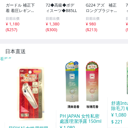
ガードル 補正下
72◆高級◆ボデ
G224 アズ 補正
着 着圧レギンス
ィスーツ◆B85LL
ロングブラジャ
ガードルショーツ
ー S
目前出價
目前出價
目前出價
骨盤矯正 下着 黒
¥ 1,180
¥ 1,380
¥ 980
¥
XL XXL 細見え 骨
(
$257
)
(
$300
)
(
$213
)
(
盤 ハイウエスト
ヒップアップ
日本直送
看更多
舒適Int
除毛刀 
¥ 1,080
PH JAPAN 女性私密
處護理潔淨露 150ml
$ 221
¥ 1,080