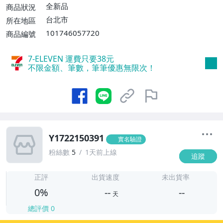
全新品
商品狀況
台北市
所在地區
101746057720
商品編號
7-ELEVEN 運費只要
38
元
不限金額、筆數，筆筆優惠無限次！
Y1722150391
實名驗證
粉絲數
5
1天前上線
追蹤
-
-
正評
出貨速度
未出貨率
0%
--
--
天
總評價
0