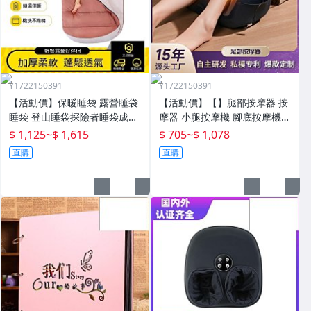
Y1722150391
Y1722150391
【活動價】保暖睡袋 露營睡袋
【活動價】【】腿部按摩器 按
睡袋 登山睡袋探險者睡袋成人
摩器 小腿按摩機 腳底按摩機
冬季加厚防寒加大戶外露營大
深層按摩儀 小腿按摩儀全自動
$ 1,125
~
$ 1,615
$ 705
~
$ 1,078
人抗寒四季通用款保暖
揉捏腿部按摩器全腿底腳熱敷
直購
直購
腳部足底