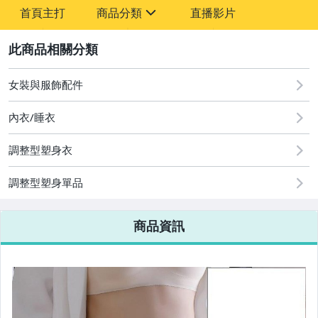
-
首頁主打
商品分類
直播影片
-
sign
2
女裝與服飾配件
圖書/影音/文具
內衣/睡衣
古董、藝術與礦石
調整型塑身衣
手機、配件與通訊
美容保養與彩妝
調整型塑身單品
電腦、平板與周邊
商品資訊
相機、攝影與周邊
運動、戶外與休閒
嬰幼兒與孕婦