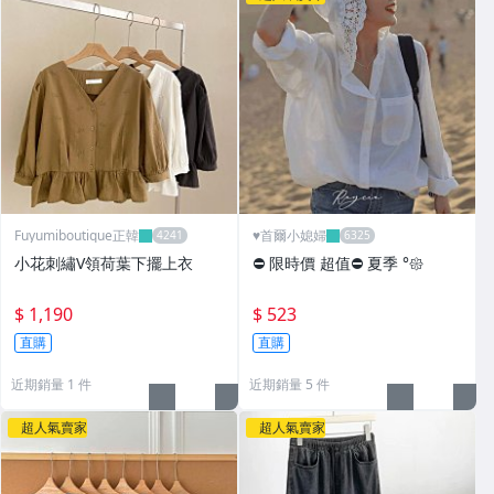
Fuyumiboutique正韓
♥️首爾小媳婦
小花刺繡V領荷葉下擺上衣
⛔️ 限時價 超值⛔️ 夏季 °𑁍
$ 1,190
$ 523
直購
直購
近期銷量 1 件
近期銷量 5 件
超人氣賣家
超人氣賣家