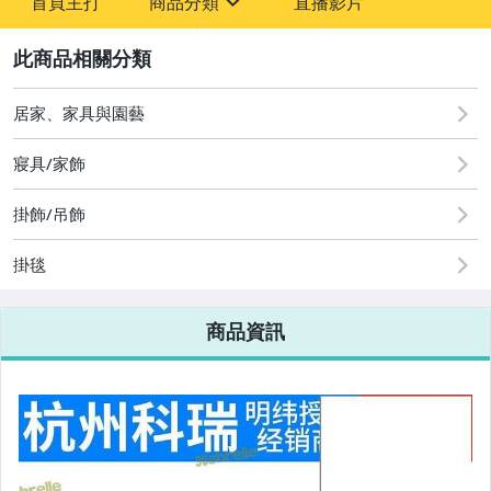
首頁主打
商品分類
直播影片
-
sign
2
居家、家具與園藝
圖書/影音/文具
寢具/家飾
古董、藝術與礦石
掛飾/吊飾
手機、配件與通訊
美容保養與彩妝
掛毯
電腦、平板與周邊
商品資訊
相機、攝影與周邊
運動、戶外與休閒
嬰幼兒與孕婦
汽機車精品百貨