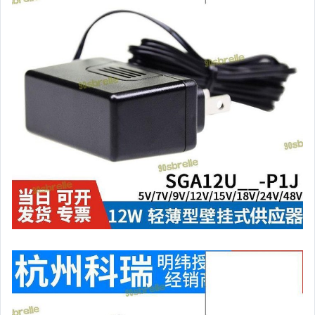
居家、家具與園藝
玩具、模型與公仔
男性精品與服飾
女裝與服飾配件
偶像、球員卡與郵幣
手錶與飾品配件
女包精品與女鞋
家電與影音視聽