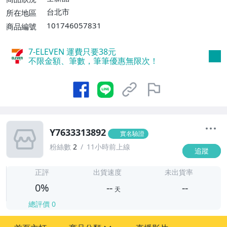
台北市
所在地區
101746057831
商品編號
7-ELEVEN 運費只要
38
元
不限金額、筆數，筆筆優惠無限次！
Y7633313892
實名驗證
粉絲數
2
11小時前上線
追蹤
-
-
正評
出貨速度
未出貨率
0%
--
--
天
總評價
0
-