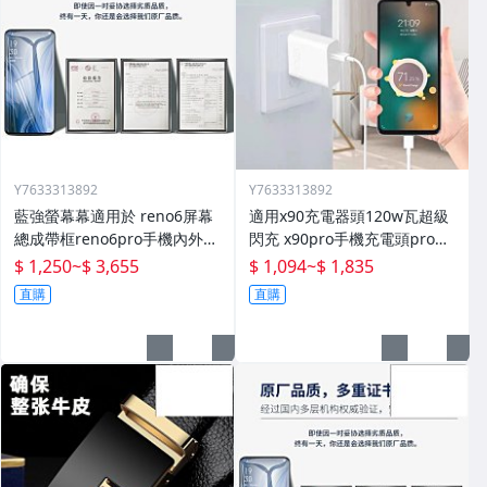
Y7633313892
Y7633313892
藍強螢幕幕適用於 reno6屏幕
適用x90充電器頭120w瓦超級
總成帶框reno6pro手機內外顯
閃充 x90pro手機充電頭pro快
示屏拆機原廠更換液晶玻璃維
充插頭mcarney數據線80w套
$ 1,250
~
$ 3,655
$ 1,094
~
$ 1,835
修一體屏內屏外屏
裝
直購
直購