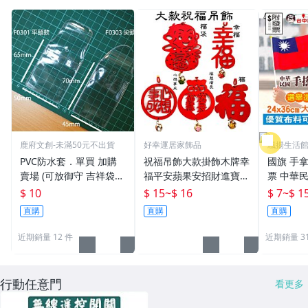
鹿府文創-未滿50元不出貨
好幸運居家飾品
飄揚生活
附發票
PVC防水套．單買 加購
祝福吊飾大款掛飾木牌幸
國旗 手
賣場 (可放御守 吉祥袋
福平安蘋果安招財進寶健
票 中華民
票卡) 【鹿府文創 F03 】
康贈品禮物結緣品
升旗 選
$ 10
$ 15
~
$ 16
$ 7
~
$ 1
台灣加油
直購
直購
直購
美國手搖
近期銷量 12 件
近期銷量 31
行動任意門
看更多