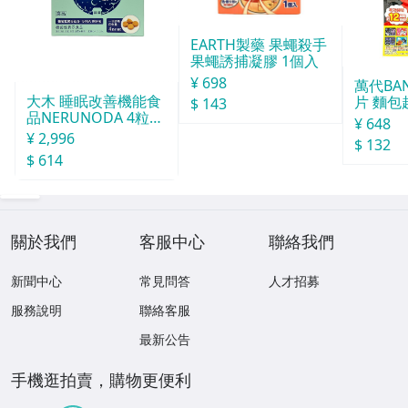
EARTH製藥 果蠅殺手
果蠅誘捕凝膠 1個入
¥ 698
萬代BA
大木 睡眠改善機能食
片 麵包
$ 143
品NERUNODA 4粒22
¥ 648
袋
¥ 2,996
$ 132
$ 614
關於我們
客服中心
聯絡我們
新聞中心
常見問答
人才招募
服務說明
聯絡客服
最新公告
手機逛拍賣，購物更便利