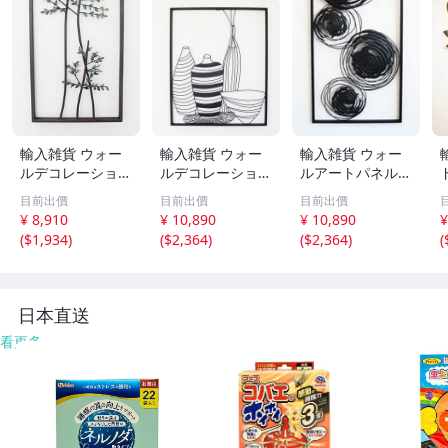
輸入雑貨 ウォー
輸入雑貨 ウォー
輸入雑貨 ウォー
ルデコレーション
ルデコレーション
ルアートパネル
壁飾り アイアン
アイアン 壁飾り
壁掛け 壁飾り ア
目前出價
目前出價
目前出價
葉っぱ シンプル
静物 絵画 花瓶 シ
イアン リビング
¥ 8,910
¥ 10,890
¥ 10,890
¥
和風 モダン クラ
ャビー モダン ク
スタジオ 直輸入
(
$1,934
)
(
$2,364
)
(
$2,364
)
(
シック シャビー
ラシック ナチュ
モダン ユニーク
アンティーク 170
ラル 壁掛け 1808
ブラックサークル
7TSF002 送料無
TSF007 送料無料
2105TSF004 送料
料
無料
6
日本直送
看更多