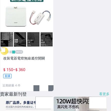
雁渟屋
改裝電器電燈無線遙控開關
$ 150
~
$ 360
直購
近期銷量 4 件
賣家最新刊登
看更多