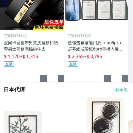
Y7633313892
Y7633313892
皮爾卡登皮帶男真皮自動扣腰
藍強螢幕幕適用於 reno6pro
帶男士商務高檔純牛皮
屏幕總成帶框6pro手機內屏外
屏修復碎屏觸摸顯示屏o 拆機
$ 1,120
~
$ 1,315
$ 2,355
~
$ 3,785
更換液晶玻璃維
直購
直購
日本代購
看全部