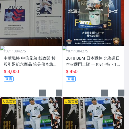
Y0711384275
Y0711384275
中華職棒 中信兄弟 彭政閔 秒
2018 BBM 日本職棒 北海道日
殺引退紀念商品 恰是傳奇悠遊
本火腿鬥士隊 一套81+特卡18
卡精裝本套卡 現貨
張一起賣
$ 3,000
$ 450
直購
直購
人氣賣家
人氣賣家