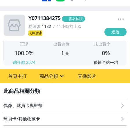
Y0711384275
實名驗證
粉絲數
1182
11小時前上線
追蹤
人氣賣家
1
正評
出貨速度
未出貨率
100.0%
1
0%
天
總評價
2574
優於全站平均
首頁主打
商品分類
直播影片
sign
2
偶像、球員卡與郵幣
運動、戶外與休閒
偶像、球員卡與郵幣
球員卡/其他收藏卡