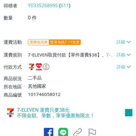
Y0335268995
(
611
)
得標者
0
件
數量
運費活動
運費抵用券
驚喜加碼7-11免運
運費規則
7-ELEVEN取貨付款【單件運費$38】、7-EL
EVEN取貨不付款【單件運費$38】、萊爾富
付款方式
取貨付款【單件運費$60】、郵局掛號【單
件運費$60、滿100件免運費】
二手品
商品狀況
其他國家
所在地區
101746058012
商品編號
7-ELEVEN 運費只要
38
元
不限金額、筆數，筆筆優惠無限次！