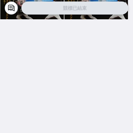
競標已結束
Y0711384275
Y0711384275
2019 BBM 日本職棒 羅德隊卡
2019 BBM 日本職棒 羅德隊卡
一套81張+特卡18張一起賣
一套81張一起賣 含井口資仁
藤原恭大
$ 500
$ 400
直購
直購
關於我們
客服中心
聯絡我們
新聞中心
常見問答
人才招募
服務說明
聯絡客服