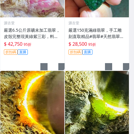
源古堂
源古堂
嚴選6.5公斤原礦未加工翡翠，
嚴選150克滿綠翡翠，手工雕
皮殼完整現黃綠紫三彩，料質
刻直取精品#翡翠#天然翡翠#A
細膩春色佳，適合把玩與收藏
貨翡翠玉石
$ 42,750
$ 28,500
95折
95折
高級春帶彩手鐲 翡翠 碧玉
折扣碼
直購
折扣碼
直購