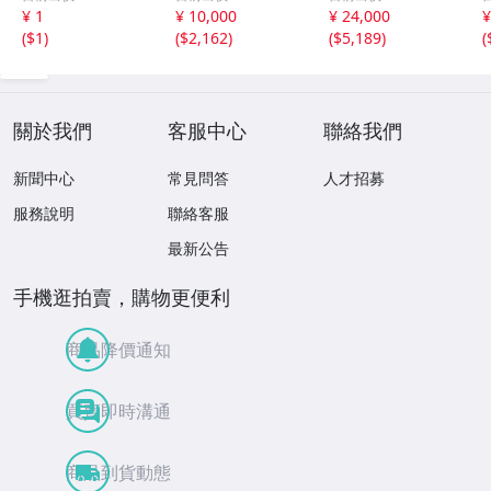
石 原石20.16g^
グ ルース
ース
¥ 1
¥ 10,000
¥ 24,000
¥
^激レア石^ ^
天然ひすい
(
$1
)
(
$2,162
)
(
$5,189
)
(
關於我們
客服中心
聯絡我們
新聞中心
常見問答
人才招募
服務說明
聯絡客服
最新公告
手機逛拍賣，購物更便利
商品降價通知
買賣即時溝通
商品到貨動態