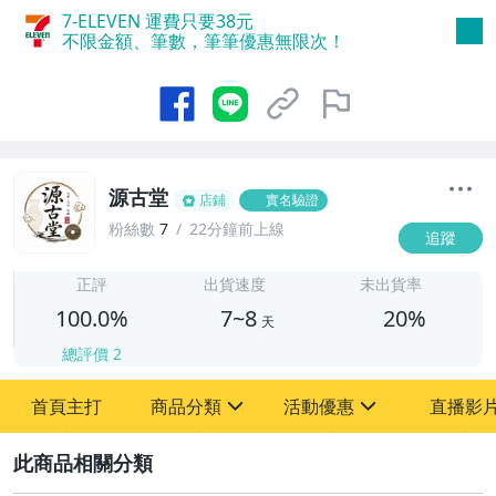
7-ELEVEN 運費只要
38
元
不限金額、筆數，筆筆優惠無限次！
源古堂
店鋪
實名驗證
粉絲數
7
22分鐘前上線
追蹤
7
正評
出貨速度
未出貨率
100.0%
7~8
20%
天
總評價
2
首頁主打
商品分類
活動優惠
直播影
sign
sign
2
其它
[全店] 周年慶