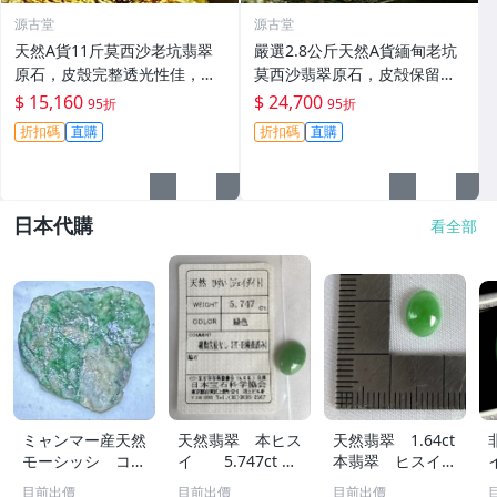
源古堂
源古堂
天然A貨11斤莫西沙老坑翡翠
嚴選2.8公斤天然A貨緬甸老坑
原石，皮殼完整透光性佳，黃
莫西沙翡翠原石，皮殻保留自
霧美如冰裂，適合製作手鐲或
然熒光，適合雕刻手鐲或擺放
$ 15,160
$ 24,700
95折
95折
牌子。嚴選原石未動，保存完
品鑑。支持檢測，全國保真。
折扣碼
直購
折扣碼
直購
好。冰感強，種水優良。翡翠
莫西沙 翡翠 原石
玉石 翡翠原石 老
日本代購
看全部
ミャンマー産天然
天然翡翠 本ヒス
天然翡翠 1.64ct
モーシッシ コス
イ 5.747ct 日
本翡翠 ヒスイ
モクロア 翡翠輝
宝協ソーティン
ジェイダイト ル
目前出價
目前出價
目前出價