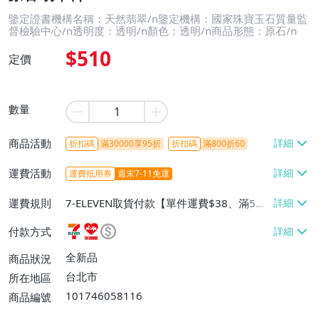
鑒定證書機構名稱：天然翡翠/n鑒定機構：國家珠寶玉石質量監
督檢驗中心/n透明度：透明/n顏色：透明/n商品形態：原石/n
$510
定價
數量
商品活動
折扣碼
滿30000享95折
折扣碼
滿800折60
運費活動
運費抵用券
週末7-11免運
運費規則
7-ELEVEN取貨付款【單件運費$38、滿5件
或消費滿$1298免運費】、7-ELEVEN取貨
付款方式
不付款【免運費】、萊爾富取貨付款【單件
運費$60、滿5件或消費滿$1298免運
全新品
商品狀況
費】、宅配/貨運【單件運費$120、滿5件
台北市
所在地區
或消費滿$1598免運費】
101746058116
商品編號