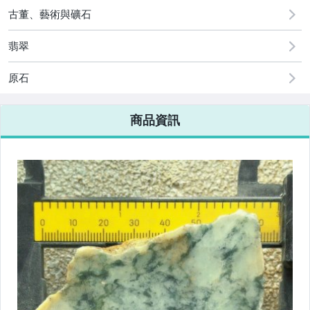
[全店] 粉絲專享
古董、藝術與礦石
翡翠
原石
商品資訊