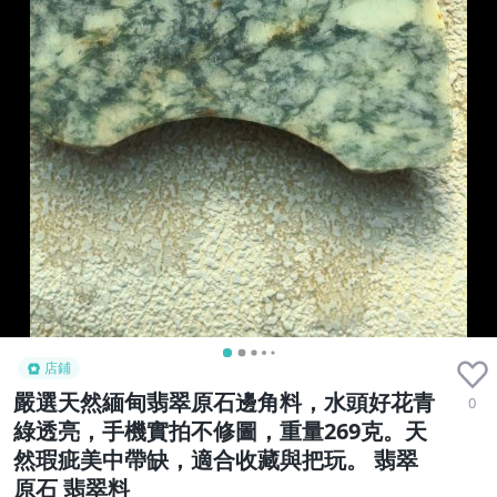
店鋪
嚴選天然緬甸翡翠原石邊角料，水頭好花青
0
綠透亮，手機實拍不修圖，重量269克。天
然瑕疵美中帶缺，適合收藏與把玩。 翡翠
原石 翡翠料