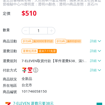
鑒定證書機構名稱：天然翡翠/n鑒定機構：國家珠寶玉石質量監
督檢驗中心/n透明度：透明/n顏色：透明/n商品形態：原石/n
$510
定價
數量
商品活動
折扣碼
滿30000享95折
折扣碼
滿800折60
運費活動
運費抵用券
週末7-11免運
運費規則
7-ELEVEN取貨付款【單件運費$38、滿5件
或消費滿$1298免運費】、7-ELEVEN取貨
付款方式
不付款【免運費】、萊爾富取貨付款【單件
運費$60、滿5件或消費滿$1298免運
全新品
商品狀況
費】、宅配/貨運【單件運費$120、滿5件
台北市
所在地區
或消費滿$1598免運費】
101746058150
商品編號
7-ELEVEN 運費只要
38
元