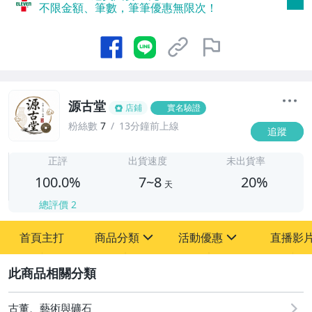
不限金額、筆數，筆筆優惠無限次！
源古堂
店鋪
實名驗證
粉絲數
7
13分鐘前上線
追蹤
7
正評
出貨速度
未出貨率
100.0%
7~8
20%
天
總評價
2
首頁主打
商品分類
活動優惠
直播影
sign
sign
2
其它
[全店] 周年慶
[全店] 粉絲專享
古董、藝術與礦石