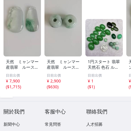
天然 ミャンマー
天然 ミャンマー
1円スタート 翡翠
産翡翠 ルース
産翡翠 ルース
天然石 色石 ルー
瓜 氷のように透
18ｘ12.8ｍ
ス まとめ 大量 ジ
目前出價
目前出價
目前出價
き通る 17ｘ8.5
ｍ 40.5ct と
ュエリー 宝石 総
¥ 7,900
¥ 2,900
¥ 1
¥
ｘ2.4ｍｍ 3.5ct
18.4ｘ13.3ｍｍ
重量約49.0g ヒス
(
$1,715
)
(
$630
)
(
$1
)
(
と 17.6ｘ11
43ct 注意事項
イ HE0806ろ
ｘ2.8ｍｍ 4.5ct
あり 260805
穴なし 260805
關於我們
客服中心
聯絡我們
新聞中心
常見問答
人才招募