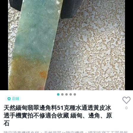
店鋪
天然緬甸翡翠邊角料51克種水通透黃皮冰
0
透手機實拍不修適合收藏 緬甸、邊角、原
石