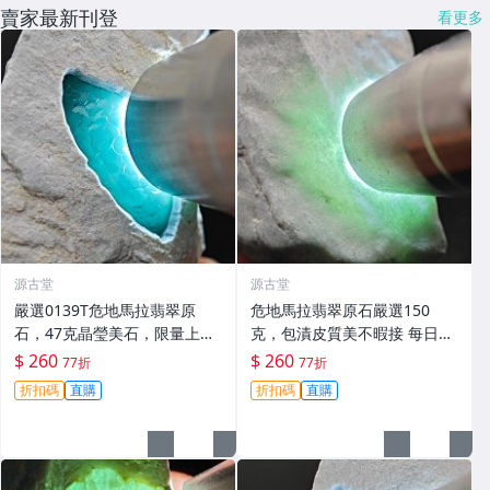
賣家最新刊登
看更多
源古堂
源古堂
嚴選0139T危地馬拉翡翠原
危地馬拉翡翠原石嚴選150
石，47克晶瑩美石，限量上
克，包漬皮質美不暇接 每日拍
拍，今夜11點截標！真實成交
賣晚11點截標 真實成交 危地
$ 260
$ 260
77折
77折
等你來。危地馬拉 翡翠原石 拍
馬拉、翡翠原石、包漿皮
折扣碼
直購
折扣碼
直購
賣