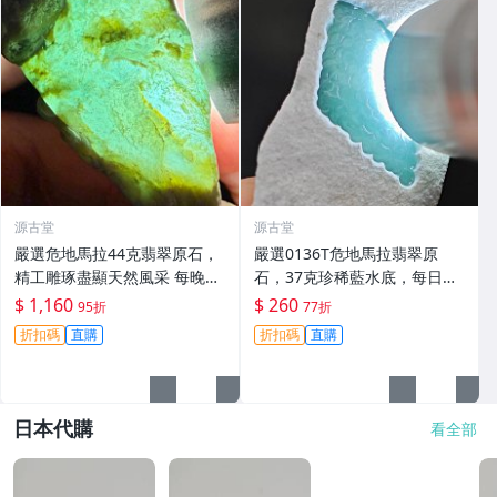
源古堂
源古堂
嚴選危地馬拉44克翡翠原石，
嚴選0136T危地馬拉翡翠原
精工雕琢盡顯天然風采 每晚11
石，37克珍稀藍水底，每日拍
點截標 日拍推薦 危地馬拉 翡
賣晚11點截拍，真實成交保
$ 1,160
$ 260
95折
77折
翠原石 雕琢作品
證。藍水、危地馬拉、翡翠原
折扣碼
直購
折扣碼
直購
石
日本代購
看全部