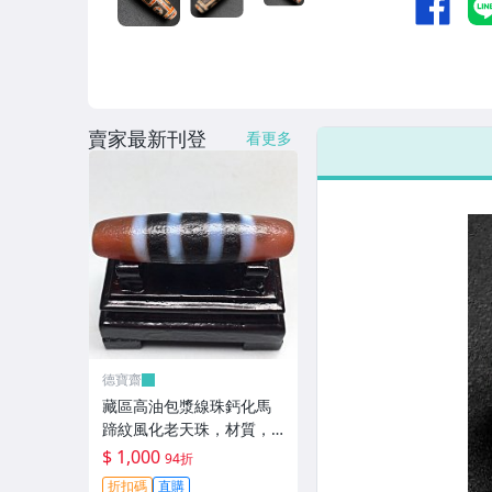
賣家最新刊登
看更多
德寶齋
藏區高油包漿線珠鈣化馬
蹄紋風化老天珠，材質，
瑪瑙玉髓，尺寸：49.4×13
$ 1,000
94折
左 天珠 瑪瑙 硃砂【德寶
折扣碼
直購