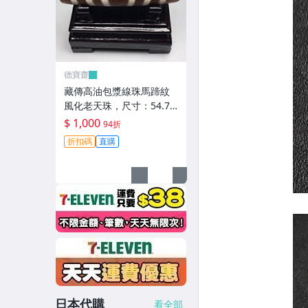
德寶齋
藏傳高油包漿線珠馬蹄紋
風化老天珠，尺寸：54.7×
13左右，材質：瑪瑙，玉
$ 1,000
94折
髓 天珠 瑪瑙 硃砂【德寶
折扣碼
直購
齋】405
日本代購
看全部