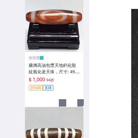
德寶齋
藏傳高油包漿天地鈣化龍
紋風化老天珠，尺寸: 49.6
×13.5左右，材質：瑪瑙，
$ 1,000
94折
天珠 瑪瑙 硃砂【德寶齋】
折扣碼
直購
406