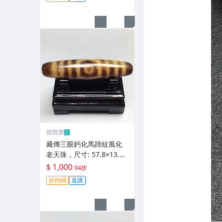
齋】408
德寶齋
藏傳三眼鈣化馬蹄紋風化
老天珠，尺寸: 57.8×13.3
左右，材質：瑪瑙，玉
$ 1,000
94折
髓， 天珠 瑪瑙 硃砂【德寶
折扣碼
直購
齋】407