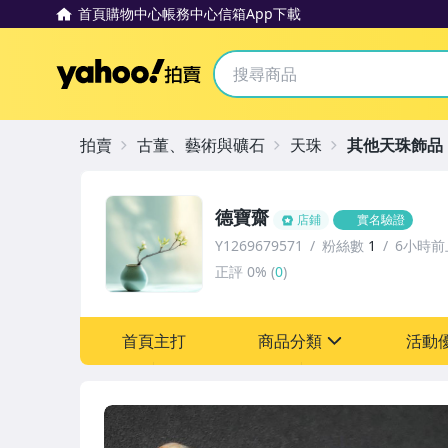
首頁
購物中心
帳務中心
信箱
App下載
Yahoo拍賣
拍賣
古董、藝術與礦石
天珠
其他天珠飾品
德寶齋
店鋪
實名驗證
Y1269679571
粉絲數
1
6小時前
正評
0%
(
0
)
首頁主打
商品分類
活動
sign
其它
[全店] 追蹤本賣場立減6