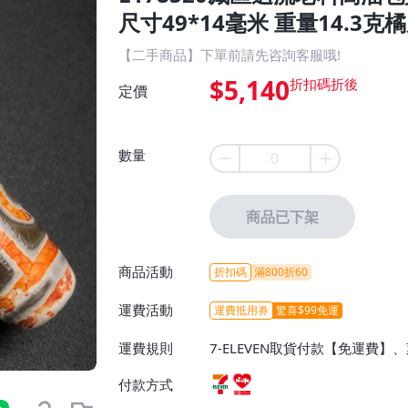
尺寸49*14毫米 重量14.3克橘
【二手商品】下單前請先咨詢客服哦!
$5,140
定價
數量
商品已下架
商品活動
折扣碼
滿800折60
運費活動
運費抵用券
驚喜$99免運
運費規則
7-ELEVEN取貨付款【免運費
付款方式