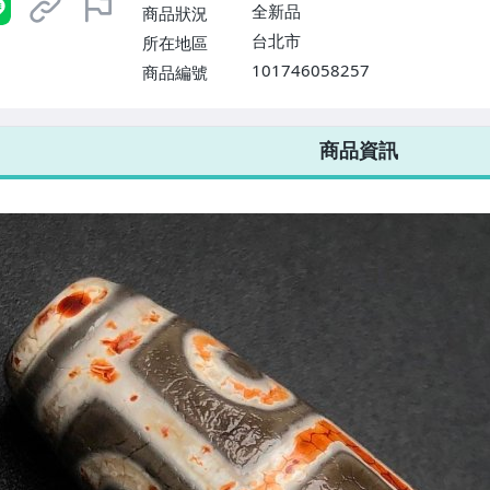
全新品
商品狀況
台北市
所在地區
101746058257
商品編號
7-ELEVEN 運費只要
38
元
不限金額、筆數，筆筆優惠無限次！
商品資訊