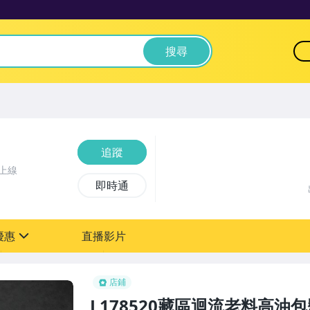
搜尋
追蹤
上線
即時通
優惠
直播影片
sign
0元【粉絲轉享】
店鋪
L178520藏區迴流老料高