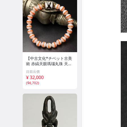
【中古文化*チベット古美
術 赤縞天眼瑪瑙丸珠 天地
天珠組み合わせブレスレッ
目前出價
ト 縞瑪瑙 古玩 アンティー
¥ 32,000
ク お守り コレクション 腕
(
$6,702
)
輪 】