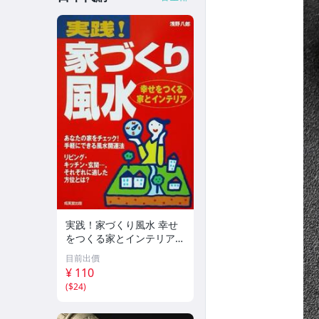
実践！家づくり風水 幸せ
をつくる家とインテリア/
浅野八郎(著者)
目前出價
¥ 110
(
$24
)