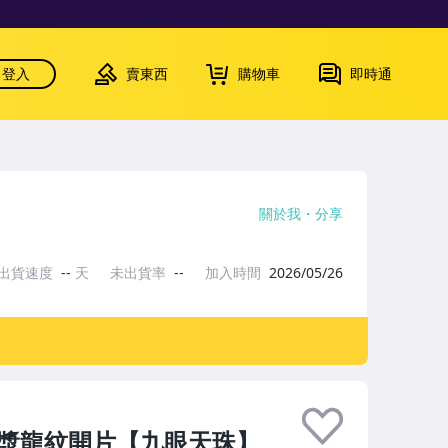
登入
賣東西
購物車
即時通
關於我
分享
出貨速度
--
天
未出貨率
--
加入時間
2026/05/26
油包漿龍紋開片【九眼天珠】