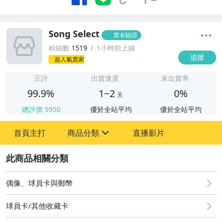
Song Select
實名驗證
粉絲數
1519
1小時前上線
追蹤
超人氣賣家
1
正評
出貨速度
未出貨率
99.9%
1~2
0%
天
總評價
5950
優於全站平均
優於全站平均
首頁主打
商品分類
直播影片
sign
2
玩具、模型與公仔
偶像、球員卡與郵幣
偶像、球員卡與郵幣
球員卡/其他收藏卡