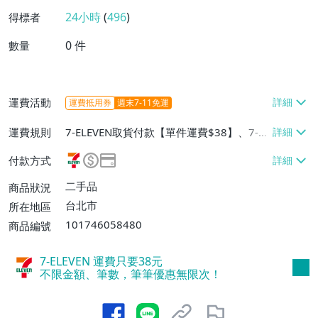
24小時
(
496
)
得標者
0
件
數量
運費活動
運費抵用券
週末7-11免運
運費規則
7-ELEVEN取貨付款【單件運費$38】、7-EL
EVEN取貨不付款【單件運費$38】、郵局掛
付款方式
號【單件運費$60】
二手品
商品狀況
台北市
所在地區
101746058480
商品編號
7-ELEVEN 運費只要
38
元
不限金額、筆數，筆筆優惠無限次！