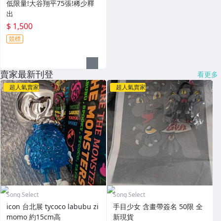
低限量!大谷翔平75張!稀少釋
出
$ 1,500
競標
賣家最新刊登
看更多
超人氣賣家
超人氣賣家
Song Select
Song Select
icon 台北展 tycoco labubu zi
手目少女 含畫帶簽名 50限 全
momo 約15cm高
新現貨