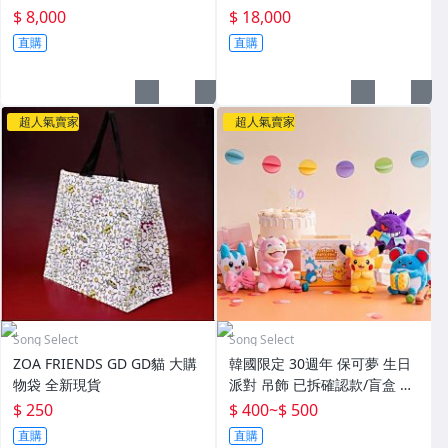
$ 8,000
$ 18,000
直購
直購
超人氣賣家
超人氣賣家
Song Select
Song Select
ZOA FRIENDS GD GD貓 大購
韓國限定 30週年 保可夢 生日
物袋 全新現貨
派對 吊飾 已拆確認款/盲盒 現
貨
$ 250
$ 400
~
$ 500
直購
直購