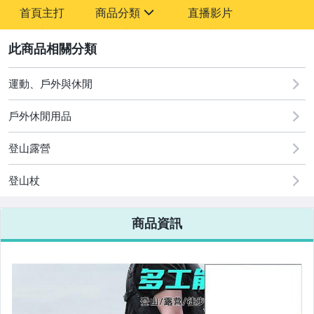
-
首頁主打
商品分類
直播影片
-
sign
2
運動、戶外與休閒
圖書/影音/文具
戶外休閒用品
古董、藝術與礦石
登山露營
手機、配件與通訊
美容保養與彩妝
登山杖
電腦、平板與周邊
商品資訊
相機、攝影與周邊
運動、戶外與休閒
嬰幼兒與孕婦