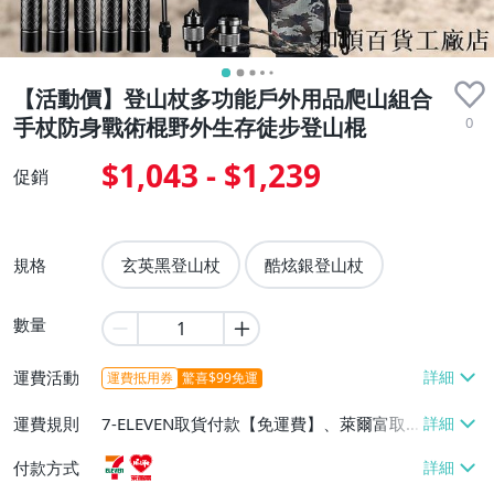
【活動價】登山杖多功能戶外用品爬山組合
0
手杖防身戰術棍野外生存徒步登山棍
$1,043 - $1,239
促銷
規格
玄英黑登山杖
酷炫銀登山杖
數量
運費活動
運費抵用券
驚喜$99免運
運費規則
7-ELEVEN取貨付款【免運費】、萊爾富取
貨付款【免運費】
付款方式