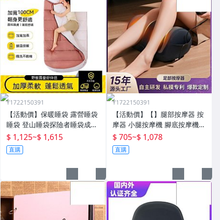
Y1722150391
Y1722150391
【活動價】保暖睡袋 露營睡袋
【活動價】【】腿部按摩器 按
睡袋 登山睡袋探險者睡袋成人
摩器 小腿按摩機 腳底按摩機
冬季加厚防寒加大戶外露營大
深層按摩儀 小腿按摩儀全自動
$ 1,125
~
$ 1,615
$ 705
~
$ 1,078
人抗寒四季通用款保暖
揉捏腿部按摩器全腿底腳熱敷
直購
直購
腳部足底