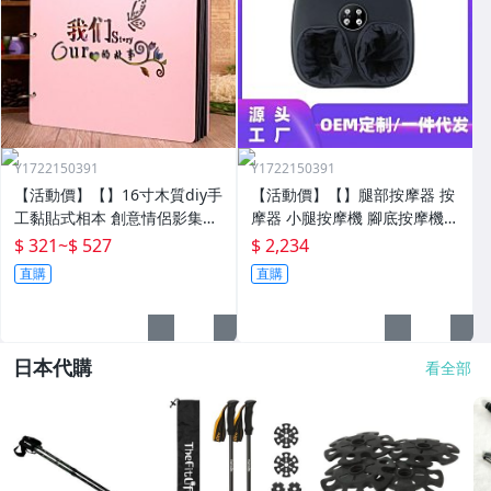
Y1722150391
Y1722150391
【活動價】【】16寸木質diy手
【活動價】【】腿部按摩器 按
工黏貼式相本 創意情侶影集紀
摩器 小腿按摩機 腳底按摩機
念收藏冊送男女朋友
深層按摩軟體全自動足療機穴
$ 321
~
$ 527
$ 2,234
位揉捏家用按腳器腳部腿部足
直購
直購
底足部腳底
日本代購
看全部