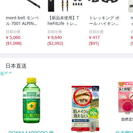
mont-bell モンベ
【新品未使用】T
トレッキング ポ
m
ル 7001 ALPINE
heFitLife トレッ
ール ハイキング
POLE トレッキン
キングポール カ
交換用 ゴム スノ
目前出價
目前出價
目前出價
グポールペア AN
ーボン 登山 スト
ーフレークバスケ
¥ 5,060
¥ 9,640
¥ 417
¥
TI SHOCK I型グ
ック 軽量 伸縮57
ット 4個
(
$1,098
)
(
$2,092
)
(
$91
)
(
リップ ストック
-120cm レバーロ
中古 S11486367
ック 2本セ
日本直送
看更多