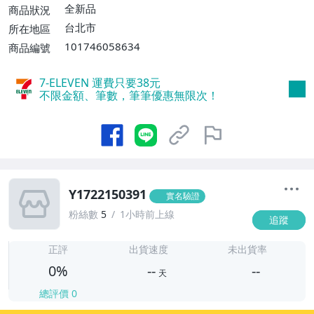
全新品
商品狀況
台北市
所在地區
101746058634
商品編號
7-ELEVEN 運費只要
38
元
不限金額、筆數，筆筆優惠無限次！
Y1722150391
實名驗證
粉絲數
5
1小時前上線
追蹤
-
-
正評
出貨速度
未出貨率
0%
--
--
天
總評價
0