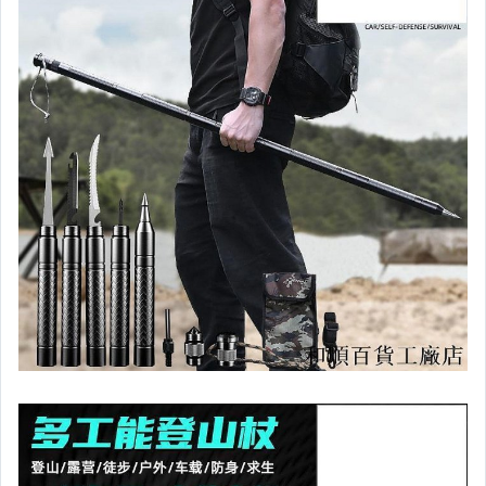
汽機車精品百貨
居家、家具與園藝
玩具、模型與公仔
男性精品與服飾
女裝與服飾配件
偶像、球員卡與郵幣
手錶與飾品配件
女包精品與女鞋
家電與影音視聽