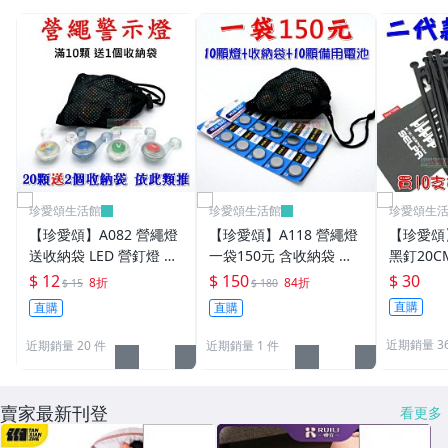
珍愛頌生活館
珍愛頌生活館
珍愛頌生
【珍愛頌】A082 營繩燈
【珍愛頌】A118 營繩燈
【珍愛頌】
送收納袋 LED 營釘燈 帳
一袋150元 含收納袋 備
黑釘20C
篷燈 露營燈 警示燈 營燈
用電池 營釘燈 帳篷燈 露
收納袋 營
$ 12
$ 150
$ 30
8折
84折
$ 15
$ 180
掛繩燈 青蛙燈 帳篷 炊事
營燈 警示燈 營燈 掛繩燈
帳 天幕 
直購
直購
直購
帳 客廳帳
帳篷 青蛙燈
營繩 非
近期銷量 3
近期銷量 20 件
近期銷量 1 件
賣家最新刊登
看更多