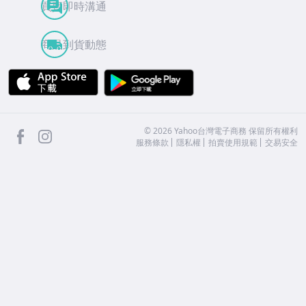
買賣即時溝通
商品到貨動態
APP Store
Google Play
facebook
Instagram
©
2026
Yahoo台灣電子商務 保留所有權利
服務條款
隱私權
拍賣使用規範
交易安全