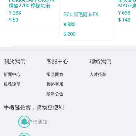
POKKA SAPPORO 檸
佑天蘭Ut
檬酸2700 檸檬氣泡飲
MAGE
155ml
型
¥ 288
¥ 698
BCL 眉毛雨衣EX
$ 59
$ 143
¥ 980
$ 200
關於我們
客服中心
聯絡我們
新聞中心
常見問答
人才招募
服務說明
聯絡客服
最新公告
手機逛拍賣，購物更便利
商品降價通知