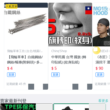
人氣賣家
飛輪單車工坊 (台北/桃園/高
Ching'Shop
★ 衣匠x3 
雄)
【飛輪單車】白鐵鋼絲/
中華民國 台灣 國旗 (轉
《衣匠》
鋼絲/幅條(附銅頭)~多種
印貼紙) (紋身貼紙)
濕排汗 
規格/一支價格需要多少
頭巾 機車
$ 4
$ 5
$ 90
買多少[1101]
盜帽﹝M
直購
直購
直購
近期銷量 45 件
近期銷量 1
賣家最新刊登
看更多