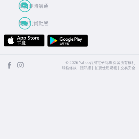
買賣即時溝通
商品到貨動態
APP Store
Google Play
facebook
Instagram
©
2026
Yahoo台灣電子商務 保留所有權利
服務條款
隱私權
拍賣使用規範
交易安全