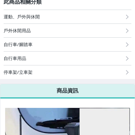
2
運動、戶外與休閒
圖書/影音/文具
戶外休閒用品
古董、藝術與礦石
自行車/腳踏車
手機、配件與通訊
美容保養與彩妝
自行車用品
電腦、平板與周邊
停車架/立車架
相機、攝影與周邊
商品資訊
運動、戶外與休閒
嬰幼兒與孕婦
汽機車精品百貨
居家、家具與園藝