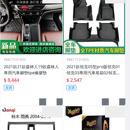
Y8817131955
Y8817131955
2021款21款森林人19款森林人
2021款領克05型pro版領克01
專用汽車腳墊tpe橡膠墊
領克03專用汽車尾箱02領克03
腳墊
$ 8,444
$ 2,547
直購
直購