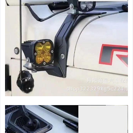
玩具、模型與公仔
男性精品與服飾
女裝與服飾配件
偶像、球員卡與郵幣
手錶與飾品配件
女包精品與女鞋
家電與影音視聽