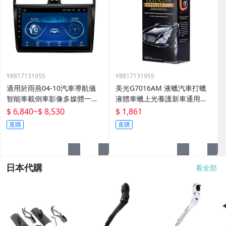
Y8817131955
Y8817131955
適用於雨燕04-10汽車導航儀
美光G7016AM 液蠟汽車打蠟
智能車載倒車影像多媒體一體
液體車蠟上光養護新車通用棕
機
櫚蠟
$ 6,840
~
$ 8,530
$ 1,861
直購
直購
日本代購
看全部