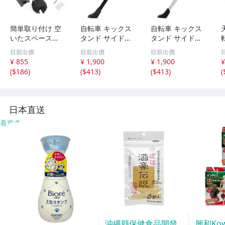
簡単取り付け 空
自転車 キックス
自転車 キックス
いたスペース
タンド サイドス
タンド サイドス
に！！ ☆新品☆
タンド スタンド
タンド スタンド
目前出價
目前出價
目前出價
天吊りタイプ バ
マウンテンバイク
マウンテンバイク
¥ 855
¥ 1,900
¥ 1,900
¥
イク 自転車スタ
ロードバイク 長
ロードバイク 長
(
$186
)
(
$413
)
(
$413
)
(
ンド ディスプレ
さ 調整 34cm-38
さ 調整 34cm-38
イスタンド 展示
cm 軽量 片足 ブ
cm 軽量 片足 ホ
スタンド リフト
ラック 伸縮式 26
ワイト 伸縮式 26
ラック
インチ
インチ
日本直送
看更多
沖繩縣保健食品開發
興和Ko