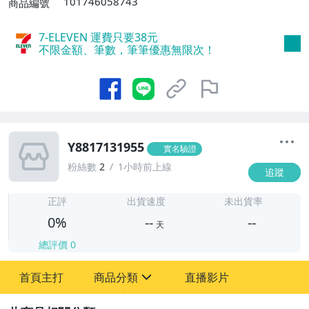
101746058743
商品編號
7-ELEVEN 運費只要
38
元
不限金額、筆數，筆筆優惠無限次！
Y8817131955
實名驗證
粉絲數
2
1小時前上線
追蹤
-
-
正評
出貨速度
未出貨率
0%
--
--
天
總評價
0
-
首頁主打
商品分類
直播影片
-
sign