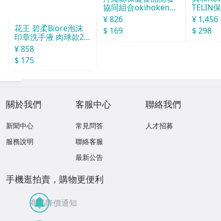
協同組合okihoken琉
TELIN
球酒豪傳說 6包
L
¥ 826
¥ 1,456
花王 碧柔Biore泡沫
$ 169
$ 298
印章洗手液 肉球款24
0ml
¥ 858
$ 175
關於我們
客服中心
聯絡我們
新聞中心
常見問答
人才招募
服務說明
聯絡客服
最新公告
手機逛拍賣，購物更便利
商品降價通知