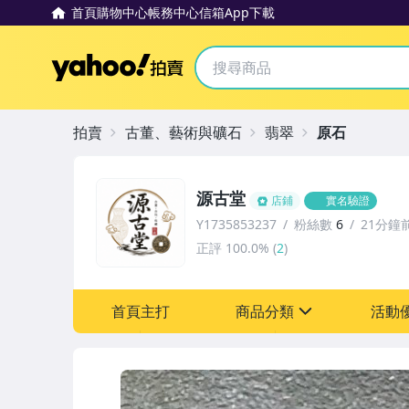
首頁
購物中心
帳務中心
信箱
App下載
Yahoo拍賣
拍賣
古董、藝術與礦石
翡翠
原石
源古堂
店鋪
實名驗證
Y1735853237
粉絲數
6
21分鐘
正評
100.0%
(
2
)
首頁主打
商品分類
活動
sign
其它
[全店] 周年慶
[全店] 粉絲專享