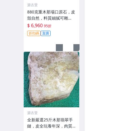
源古堂
880克重木那場口原石，皮
殼自然，料質細膩可雕
琢，狀態優良適合作為手
$ 6,960
95折
鐲或收藏，嚴選天然A貨翡
折扣碼
直購
翠#天然翡翠 A貨翡翠 手鐲
原料
源古堂
全新嚴選25斤木那翡翠手
鏈，皮全玩養年深，肉質