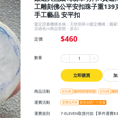
工雕刻佛公平安扣珠子重139克 
手工藝品 安平扣
鑒定證書機構名稱：天然翡翠/n鑒定機構：國家
豆綠色/n商品形態：原石/
$460
定價
數量
立即購買
加
商品活動
折扣碼
滿30000享95折
折扣碼
滿80
運費活動
運費抵用券
驚喜加碼7-11免運
運費規則
7-ELEVEN取貨付款【單件運費$