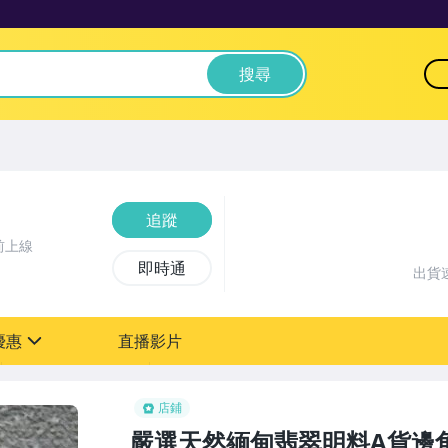
搜尋
追蹤
前上線
即時通
出貨
優惠
直播影片
sign
店鋪
嚴選天然緬甸翡翠明料A貨邊