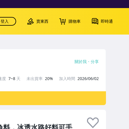
登入
賣東西
購物車
即時通
關於我
分享
速度
7~8
天
未出貨率
20%
加入時間
2026/06/02
角料，冰透水路好料可手