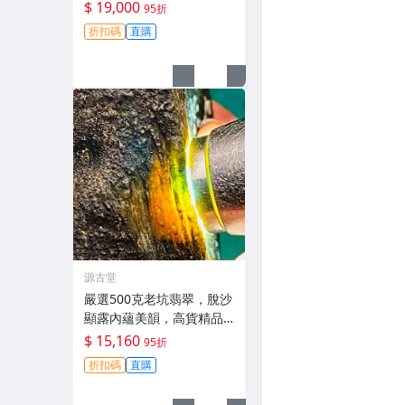
細膩透光佳，空間寬闊易
$ 19,000
95折
雕琢，適合打造手鐲、牌
折扣碼
直購
子與掛件，精品嚴選#翡翠
#天然翡翠 #A貨翡翠玉石
源古堂
嚴選500克老坑翡翠，脫沙
顯露內蘊美韻，高貨精品
推薦#天然翡翠 #A貨翡翠
$ 15,160
95折
#高貨翡翠
折扣碼
直購