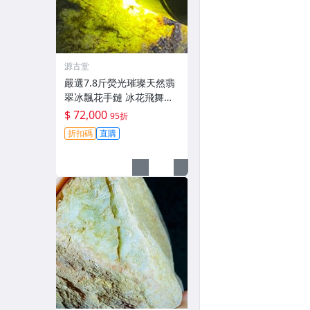
源古堂
嚴選7.8斤熒光璀璨天然翡
翠冰飄花手鏈 冰花飛舞天
青翠玉bracelet 翡翠手鏈
$ 72,000
95折
翡翠bracelet
折扣碼
直購