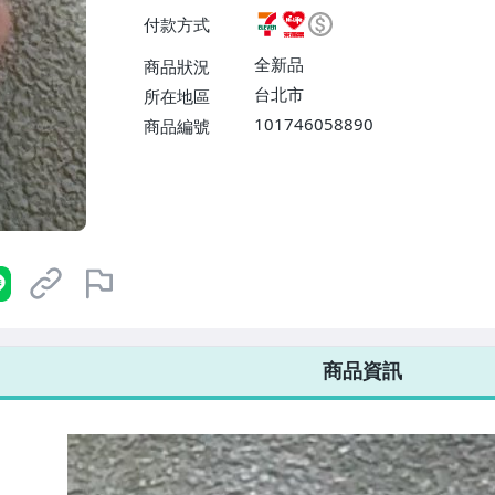
ELEVEN取貨不付款【免運費】
付款方式
或消費滿$1298免運費】、宅配
$1598免運費】
全新品
商品狀況
台北市
所在地區
101746058890
商品編號
7-ELEVEN 運費只要
38
元
不限金額、筆數，筆筆優惠無限次！
商品資訊