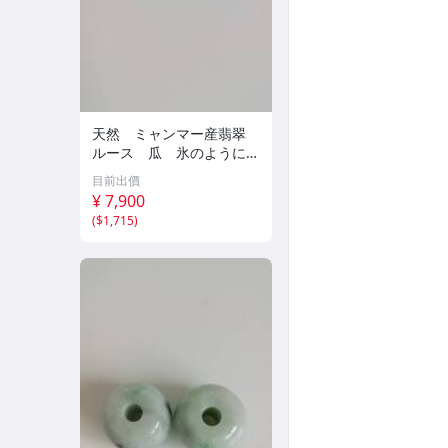
天然 ミャンマー産翡翠
ルース 瓜 氷のように透
き通る 17ｘ8.5ｘ2.4ｍ
目前出價
ｍ 3.5ct と 17.6ｘ11
¥ 7,900
ｘ2.8ｍｍ 4.5ct 穴なし
(
$1,715
)
260805