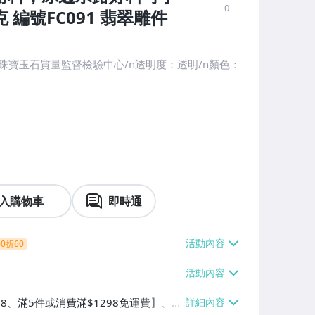
0
編號FC091 翡翠雕件
珠寶玉石質量監督檢驗中心/n透明度：透明/n顏色：
入購物車
即時通
0折60
38、滿5件或消費滿$1298免運費】、7-