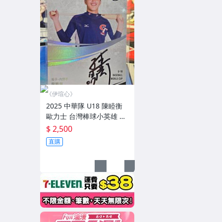
《伊瑄心》
2025 中華隊 U18 陳睦衡
歐力士 台灣棒球小英雄 官
方簽名卡(限量30)
$ 2,500
直購