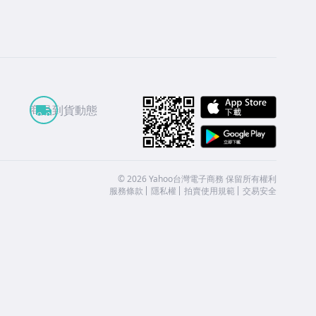
APP St
商品到貨動態
Google
©
2026
Yahoo台灣電子商務 保留所有權利
服務條款
隱私權
拍賣使用規範
交易安全