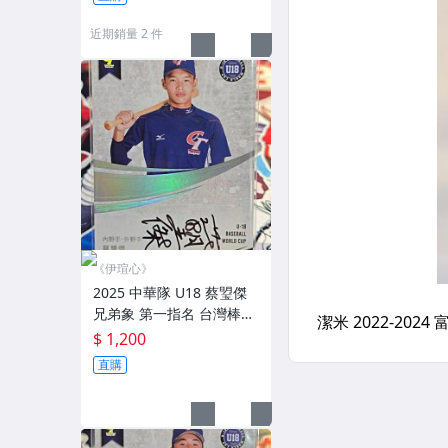
近期銷量 2 件
《伊瑄心》
2025 中華隊 U18 蔡琞傑
兄弟象 第一指名 台灣棒球
小英雄 第一張官方簽名卡
$ 1,200
(限量30)
直購