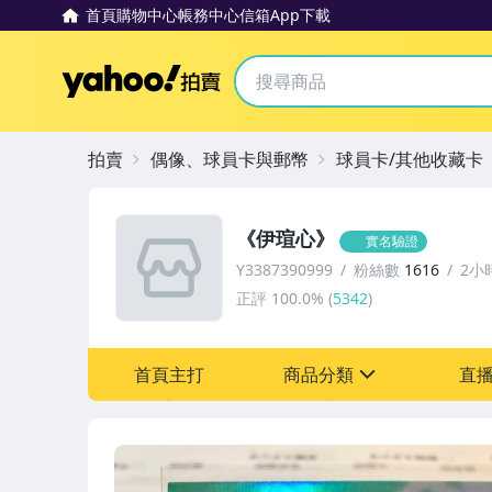
首頁
購物中心
帳務中心
信箱
App下載
Yahoo拍賣
拍賣
偶像、球員卡與郵幣
球員卡/其他收藏卡
《伊瑄心》
實名驗證
Y3387390999
粉絲數
1616
2小
正評
100.0%
(
5342
)
首頁主打
商品分類
直
sign
手機、配件與通訊
玩具、模型與公仔