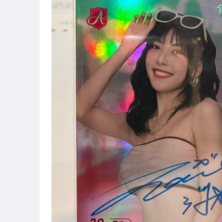
偶像、球員卡與郵幣
男性精品與服飾
女裝與服飾配件
運動、戶外與休閒