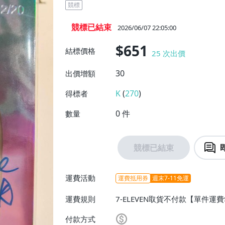
競標
競標已結束
2026/06/07 22:05:00
$651
結標價格
25
次出價
30
出價增額
K
(
270
)
得標者
0
件
數量
競標已結束
運費活動
運費抵用券
週末7-11免運
運費規則
7-ELEVEN取貨不付款【單件運
費滿$20000免運費】
付款方式