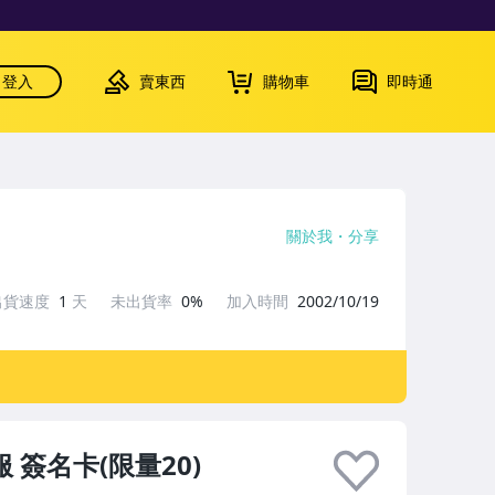
登入
賣東西
購物車
即時通
關於我
分享
出貨速度
1
天
未出貨率
0%
加入時間
2002/10/19
服 簽名卡(限量20)