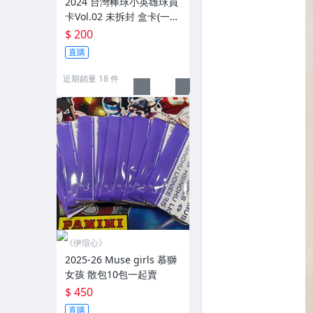
2024 台灣棒球小英雄球員
卡Vol.02 未拆封 盒卡(一盒
6包)
$ 200
直購
近期銷量 18 件
《伊瑄心》
2025-26 Muse girls 慕獅
女孩 散包10包一起賣
$ 450
直購