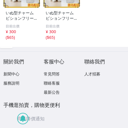
いぬ型チャーム
いぬ型チャーム
ビションフリーゼ
ビションフリーゼ
アクセサリー キ
アクセサリー キ
目前出價
目前出價
ーホルダー ペア
ーホルダー ペア
¥ 300
¥ 300
思い出
思い出
(
$65
)
(
$65
)
關於我們
客服中心
聯絡我們
新聞中心
常見問答
人才招募
服務說明
聯絡客服
最新公告
手機逛拍賣，購物更便利
商品降價通知