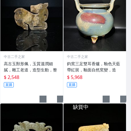
中古二手之家
中古二手之家
高古玉獸形佩，玉質溫潤細
鈞窯三足雙耳香爐，釉色天藍
膩，雕工老道，造型生動，整
帶紅斑，釉面自然窯變，造
$ 2,548
$ 5,968
直購
直購