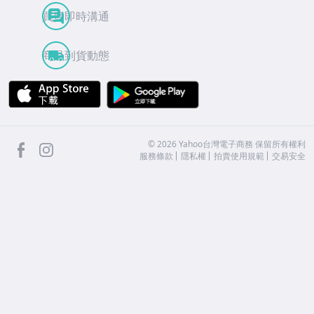
買賣即時溝通
商品到貨動態
APP Store
Google Play
facebook
Instagram
©
2026
Yahoo台灣電子商務 保留所有權利
服務條款
隱私權
拍賣使用規範
交易安全