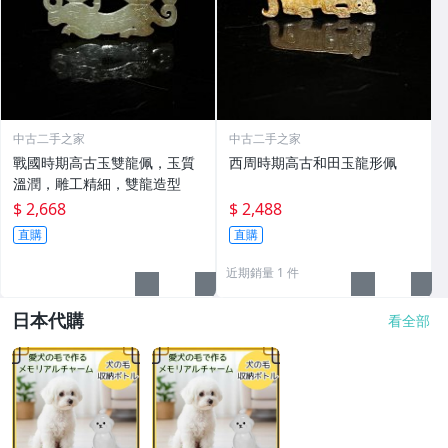
中古二手之家
中古二手之家
戰國時期高古玉雙龍佩，玉質
西周時期高古和田玉龍形佩
溫潤，雕工精細，雙龍造型
$ 2,668
$ 2,488
直購
直購
近期銷量 1 件
日本代購
看全部