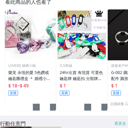
看此商品的人也看了
LOVERQ 婚禮小物
O.S商城
探索者戶
樂芙 永恆的愛 5色鑽戒
24hr出貨 有現貨 可選色
G-002 圓
鑰匙圈禮盒 ＊ 婚禮小物
鑰匙牌 鑰匙扣 分類牌鎖
配件 圓
二次進場 工商禮贈品 戒
匙 分類牌 塑膠鑰匙牌 鑰
鑰匙圈 
$ 18
~
$ 49
$ 1
$ 1
指鑰匙圈 鑽石鑰匙扣 大
匙扣 號碼牌 分類牌 標記
單個鑰匙
直購
直購
直購
鑽戒 送客禮 活動贈品
鑰匙吊牌 掛牌
近期銷量 2
行動任意門
看更多