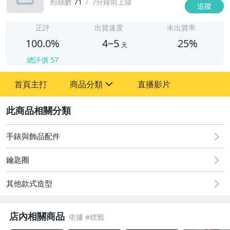
粉絲數
71
7分鐘前上線
追蹤
4
正評
出貨速度
未出貨率
100.0%
4~5
25%
天
總評價
57
首頁主打
商品分類
直播影片
sign
2
古董、藝術與礦石
居家、家具與園藝
手錶與飾品配件
偶像、球員卡與郵幣
鑰匙圈
女裝與服飾配件
其他款式造型
手錶與飾品配件
店內相關商品