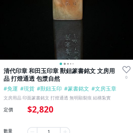
清代印章 和田玉印章 獸鈕篆書銘文 文房用
0
品 打燈通透 包漿自然
#
免運
#
現貨
#
獸鈕玉印
#
篆書銘文
#
文房玉章
文房用品 印面篆書銘文 打燈通透 無明顯裂痕 結構紮實
$2,820
定價
數量