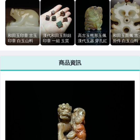
和田玉印章 古玉
漢代和田玉獸鈕
高古玉熊形玉佩
和田玉面佩 古
印章 白玉山料
印章 一組 玉質
漢代玉器 穿孔紅
掛件 白玉山料
79g 4.3cm 包漿
溫潤 保存完好
皮 透光佳 油性
文玩 6.9cm 53
玉器
無明顯瑕疵 把玩
足 無明顯裂痕
商品資訊