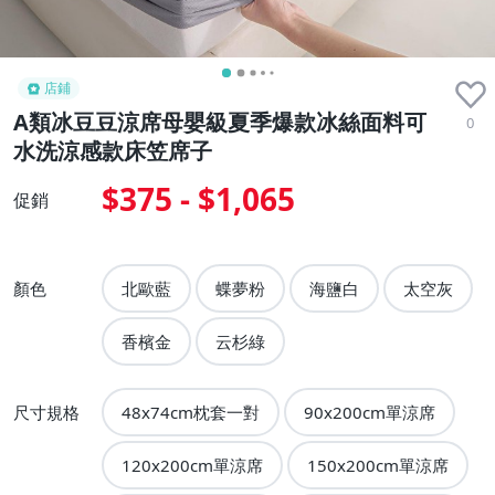
店鋪
A類冰豆豆涼席母嬰級夏季爆款冰絲面料可
0
水洗涼感款床笠席子
$375 - $1,065
促銷
顏色
北歐藍
蝶夢粉
海鹽白
太空灰
香檳金
云杉綠
尺寸規格
48x74cm枕套一對
90x200cm單涼席
120x200cm單涼席
150x200cm單涼席