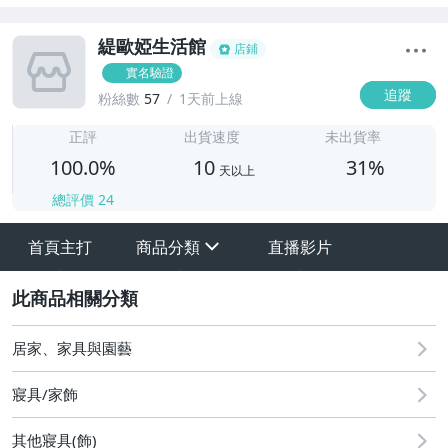
緹歐婭生活館
店鋪
實名驗證
追蹤
粉絲數
57
1天前上線
1
正評
出貨速度
未出貨率
100.0%
10
31%
天以上
總評價
24
首頁主打
商品分類
直播影片
sign
其它
2
居家、家具與園藝
寢具/家飾
其他寢具(飾)