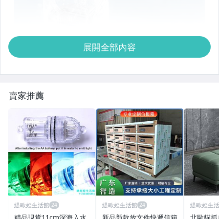
展開全部內容
賣家推薦
緹歐婭生活館
緹歐婭生活館
緹歐婭生
精品現貨11cm深海入水
新品新款放文件快遞信箱
北歐貓抓