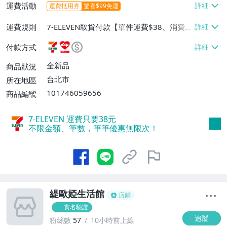
運費活動
運費抵用券
驚喜$99免運
運費規則
7-ELEVEN取貨付款【單件運費$38、消費滿
$990免運費】、萊爾富取貨付款【單件運
付款方式
費$60、消費滿$990免運費】
全新品
商品狀況
台北市
所在地區
101746059656
商品編號
7-ELEVEN 運費只要
38
元
不限金額、筆數，筆筆優惠無限次！
緹歐婭生活館
店鋪
實名驗證
追蹤
粉絲數
57
10小時前上線