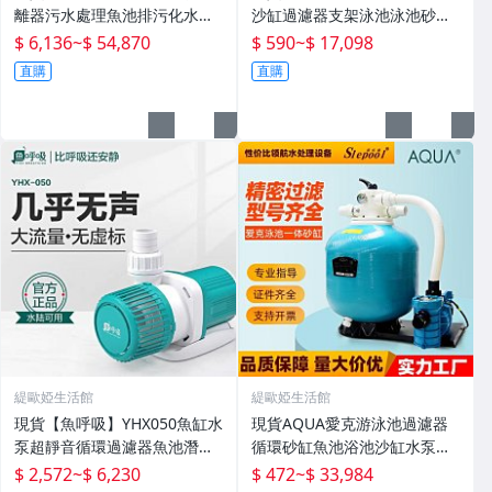
離器污水處理魚池排污化水產
沙缸過濾器支架泳池泳池砂缸
殖設備
水泵機組
$ 6,136
~
$ 54,870
$ 590
~
$ 17,098
直購
直購
緹歐婭生活館
緹歐婭生活館
現貨【魚呼吸】YHX050魚缸水
現貨AQUA愛克游泳池過濾器
泵超靜音循環過濾器魚池潛水
循環砂缸魚池浴池沙缸水泵一
底吸變頻水陸
體機水處理設備
$ 2,572
~
$ 6,230
$ 472
~
$ 33,984