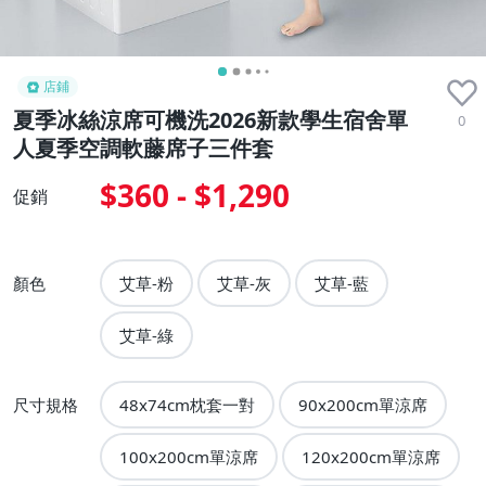
店鋪
夏季冰絲涼席可機洗2026新款學生宿舍單
0
人夏季空調軟藤席子三件套
$360 - $1,290
促銷
顏色
艾草-粉
艾草-灰
艾草-藍
艾草-綠
尺寸規格
48x74cm枕套一對
90x200cm單涼席
100x200cm單涼席
120x200cm單涼席