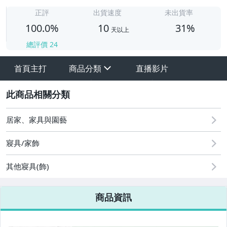
1
正評
出貨速度
未出貨率
100.0%
10
31%
天以上
總評價
24
首頁主打
商品分類
直播影片
sign
其它
2
居家、家具與園藝
寢具/家飾
其他寢具(飾)
商品資訊