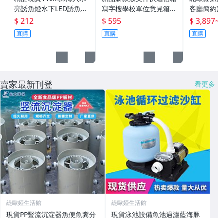
亮誘魚燈水下LED誘魚燈
寫字樓學校單位意見箱帶
客廳簡約
水下燈誘魚器多色集魚燈
密碼鎖不銹鋼智能信箱
長條凳床
$ 212
$ 595
$ 3,897
戶外
直購
直購
直購
賣家最新刊登
看更多
緹歐婭生活館
緹歐婭生活館
現貨PP豎流沉淀器魚便魚糞分
現貨泳池設備魚池過濾藍海豚