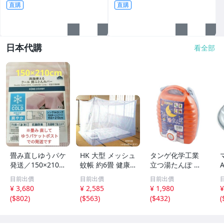
直購
直購
日本代購
看全部
畳み直しゆうパケ
HK 大型 メッシュ
タンゲ化学工業
発送／150×210ク
蚊帳 約6畳 健康
立つ湯たんぽ オ
ール 冷たい コー
的に快眠を 省エ
レンジ 2.6L 袋付
3
目前出價
目前出價
目前出價
ルド 接触冷感
ネ
き TN00314
¥ 3,680
¥ 2,585
¥ 1,980
¥
掛ふとんカバー華
(
$802
)
(
$563
)
(
$432
)
(
やかピンク／布団
を入れずにひんや
りケットにも