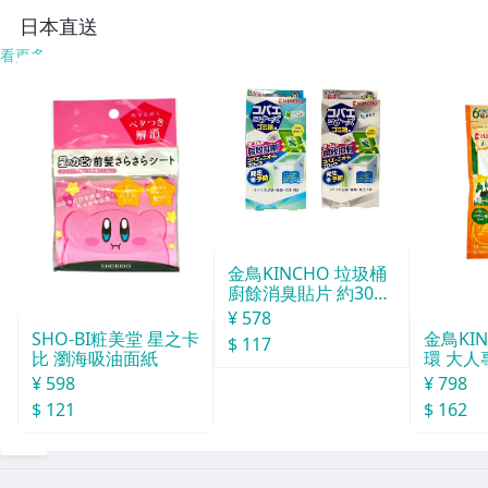
日本直送
看更多
金鳥KINCHO 垃圾桶
廚餘消臭貼片 約30天
分
¥ 578
SHO-BI粧美堂 星之卡
金鳥KI
$ 117
比 瀏海吸油面紙
環 大人
¥ 598
¥ 798
$ 121
$ 162