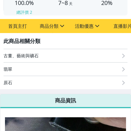
100.0%
7~8
20%
天
總評價
2
首頁主打
商品分類
活動優惠
直播影
sign
sign
2
其它
[全店] 周年慶
[全店] 粉絲專享
古董、藝術與礦石
翡翠
原石
商品資訊