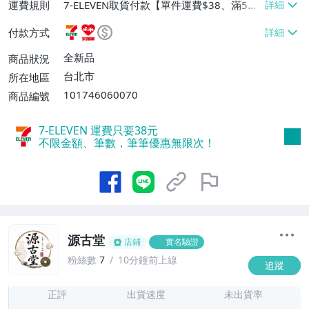
運費規則
7-ELEVEN取貨付款【單件運費$38、滿5件
或消費滿$1298免運費】、7-ELEVEN取貨
付款方式
不付款【免運費】、萊爾富取貨付款【單件
運費$60、滿5件或消費滿$1298免運
全新品
商品狀況
費】、宅配/貨運【單件運費$120、滿5件
台北市
所在地區
或消費滿$1598免運費】
101746060070
商品編號
7-ELEVEN 運費只要
38
元
不限金額、筆數，筆筆優惠無限次！
源古堂
店鋪
實名驗證
粉絲數
7
10分鐘前上線
追蹤
7
正評
出貨速度
未出貨率