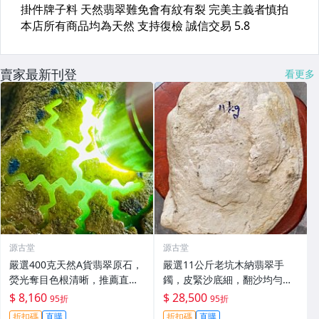
賣家最新刊登
看更多
源古堂
源古堂
嚴選400克天然A貨翡翠原石，
嚴選11公斤老坑木納翡翠手
熒光奪目色根清晰，推薦直接
鐲，皮緊沙底細，翻沙均勻，
把玩與雕刻，支持私人訂制取
適合收藏家鐲#翡翠 手鐲 玉石
$ 8,160
$ 28,500
95折
95折
件 翡翠原石 天然A貨 熒光翡翠
折扣碼
直購
折扣碼
直購