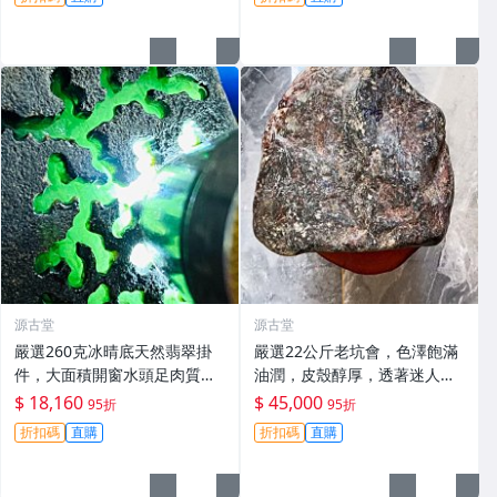
源古堂
源古堂
嚴選260克冰晴底天然翡翠掛
嚴選22公斤老坑會，色澤飽滿
件，大面積開窗水頭足肉質
油潤，皮殼醇厚，透著迷人的
細，適合收藏與佩戴 #翡翠 #
黃霧光澤 翡翠 A貨 玉石
$ 18,160
$ 45,000
95折
95折
天然翡翠 #A貨翡翠玉石
折扣碼
直購
折扣碼
直購