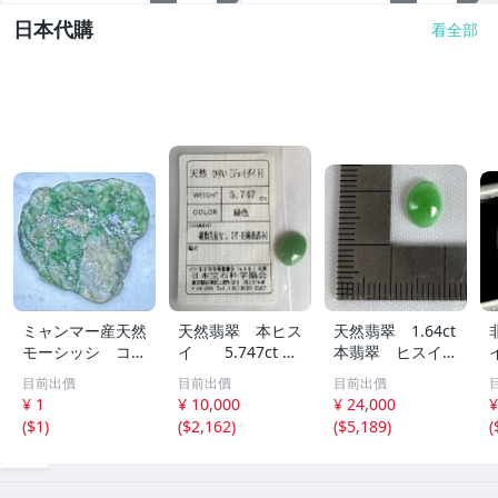
日本代購
看全部
ミャンマー産天然
天然翡翠 本ヒス
天然翡翠 1.64ct
モーシッシ コス
イ 5.747ct 日
本翡翠 ヒスイ
モクロア 翡翠輝
宝協ソーティン
ジェイダイト ル
目前出價
目前出價
目前出價
石 原石20.16g^
グ ルース
ース
¥ 1
¥ 10,000
¥ 24,000
¥
^激レア石^ ^
天然ひすい
(
$1
)
(
$2,162
)
(
$5,189
)
(