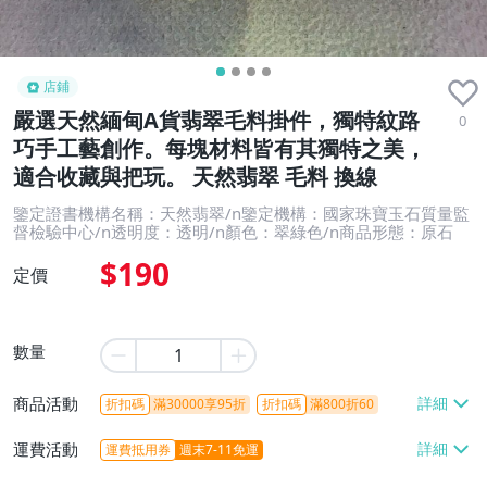
店鋪
嚴選天然緬甸A貨翡翠毛料掛件，獨特紋路
0
巧手工藝創作。每塊材料皆有其獨特之美，
適合收藏與把玩。 天然翡翠 毛料 換線
鑒定證書機構名稱：天然翡翠/n鑒定機構：國家珠寶玉石質量監
督檢驗中心/n透明度：透明/n顏色：翠綠色/n商品形態：原石
$190
定價
數量
商品活動
折扣碼
滿30000享95折
折扣碼
滿800折60
運費活動
運費抵用券
週末7-11免運