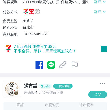
運費規則
7-ELEVEN取貨付款【單件運費$38、滿5件
或消費滿$1298免運費】、7-ELEVEN取貨
付款方式
不付款【免運費】、萊爾富取貨付款【單件
運費$60、滿5件或消費滿$1298免運
全新品
商品狀況
費】、宅配/貨運【單件運費$120、滿5件
台北市
所在地區
或消費滿$1598免運費】
101746060421
商品編號
7-ELEVEN 運費只要
38
元
不限金額、筆數，筆筆優惠無限次！
源古堂
店鋪
實名驗證
粉絲數
6
12分鐘前上線
追蹤
7
正評
出貨速度
未出貨率