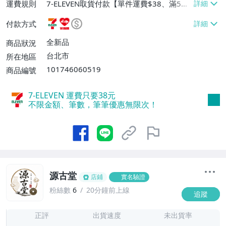
運費規則
7-ELEVEN取貨付款【單件運費$38、滿5件
或消費滿$1298免運費】、7-ELEVEN取貨
付款方式
不付款【免運費】、萊爾富取貨付款【單件
運費$60、滿5件或消費滿$1298免運
全新品
商品狀況
費】、宅配/貨運【單件運費$120、滿5件
台北市
所在地區
或消費滿$1598免運費】
101746060519
商品編號
7-ELEVEN 運費只要
38
元
不限金額、筆數，筆筆優惠無限次！
源古堂
店鋪
實名驗證
粉絲數
6
20分鐘前上線
追蹤
7
正評
出貨速度
未出貨率