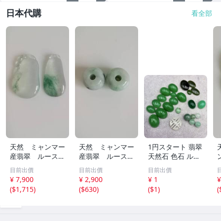
日本代購
看全部
天然 ミャンマー
天然 ミャンマー
1円スタート 翡翠
産翡翠 ルース
産翡翠 ルース
天然石 色石 ルー
瓜 氷のように透
18ｘ12.8ｍ
ス まとめ 大量 ジ
目前出價
目前出價
目前出價
き通る 17ｘ8.5
ｍ 40.5ct と
ュエリー 宝石 総
¥ 7,900
¥ 2,900
¥ 1
¥
ｘ2.4ｍｍ 3.5ct
18.4ｘ13.3ｍｍ
重量約49.0g ヒス
(
$1,715
)
(
$630
)
(
$1
)
(
と 17.6ｘ11
43ct 注意事項
イ HE0806ろ
ｘ2.8ｍｍ 4.5ct
あり 260805
穴なし 260805