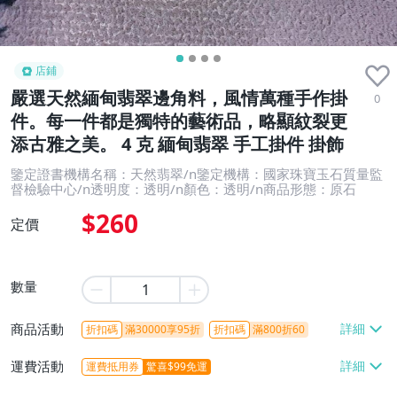
店鋪
嚴選天然緬甸翡翠邊角料，風情萬種手作掛
0
件。每一件都是獨特的藝術品，略顯紋裂更
添古雅之美。 4 克 緬甸翡翠 手工掛件 掛飾
鑒定證書機構名稱：天然翡翠/n鑒定機構：國家珠寶玉石質量監
督檢驗中心/n透明度：透明/n顏色：透明/n商品形態：原石
$260
定價
數量
商品活動
折扣碼
滿30000享95折
折扣碼
滿800折60
運費活動
運費抵用券
驚喜$99免運