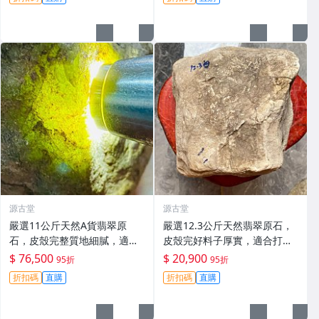
冰種翡翠玉石
心証書。 木那脫沙 天然翡翠
碧玉
源古堂
源古堂
嚴選11公斤天然A貨翡翠原
嚴選12.3公斤天然翡翠原石，
石，皮殼完整質地細膩，適合
皮殼完好料子厚實，適合打造
作為雕刻手鐲材料，冰膠感與
手鏈原料，保有原始美態等您
$ 76,500
$ 20,900
95折
95折
熒光俱佳。全新未開料精品，
開發。天然A貨翡翠原石，盡
折扣碼
直購
折扣碼
直購
適合收藏愛好者。 天然翡翠、
顯貴氣風采。 天然翡翠 A貨 翡
翡翠原石、冰膠翡翠
翠玉石