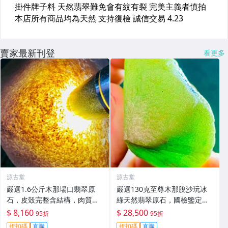
賣家最新刊登
看更多
源古堂
源古堂
嚴選1.6公斤木那場口翡翠原
嚴選130克至尊木那脫沙玩冰
石，皮殼完整含結構，肉質細
綠天然翡翠原石，國檢鑒定真
膩，適合作為手鐲原料，具熒
品保證，收到即可驗貨。支持
$ 8,160
$ 28,500
95折
95折
光與膠感。#翡翠 #天然翡翠 #
國家珠寶玉石質量監督檢驗中
折扣碼
直購
折扣碼
直購