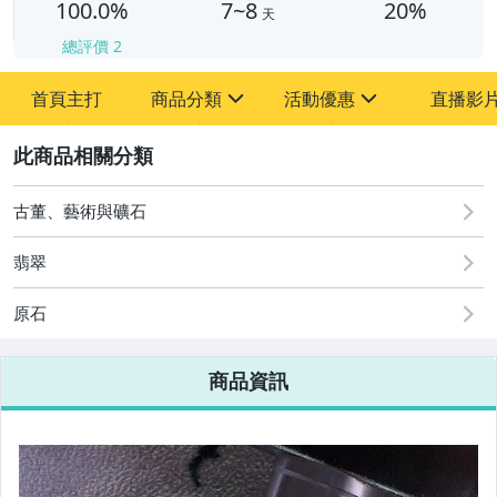
100.0%
7~8
20%
天
總評價
2
首頁主打
商品分類
活動優惠
直播影
sign
sign
2
其它
[全店] 周年慶
[全店] 粉絲專享
古董、藝術與礦石
翡翠
原石
商品資訊