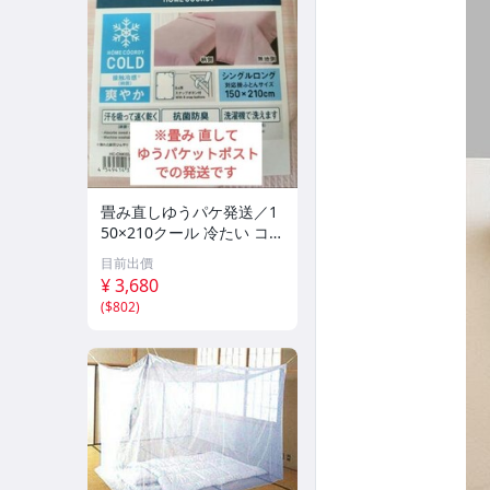
畳み直しゆうパケ発送／1
50×210クール 冷たい コー
ルド 接触冷感 掛ふとん
目前出價
カバー華やかピンク／布団
¥ 3,680
を入れずにひんやりケット
(
$802
)
にも