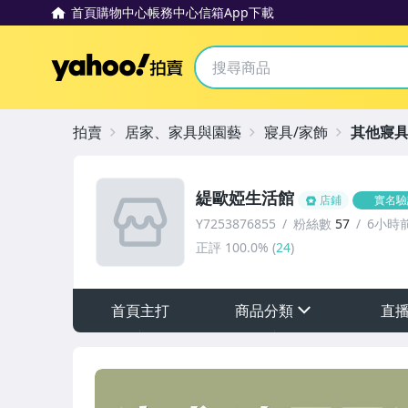
首頁
購物中心
帳務中心
信箱
App下載
Yahoo拍賣
拍賣
居家、家具與園藝
寢具/家飾
其他寢具
緹歐婭生活館
店鋪
實名驗
Y7253876855
粉絲數
57
6小時
正評
100.0%
(
24
)
首頁主打
商品分類
直
sign
其它