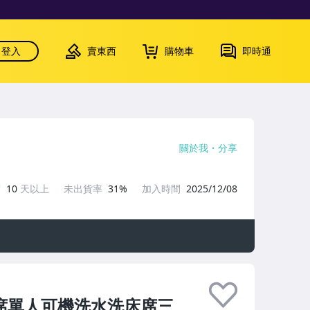
登入
賣東西
購物車
即時通
關於我
分享
度
10
天以上
未出貨率
31%
加入時間
2025/12/08
席單人可機洗水洗床席三