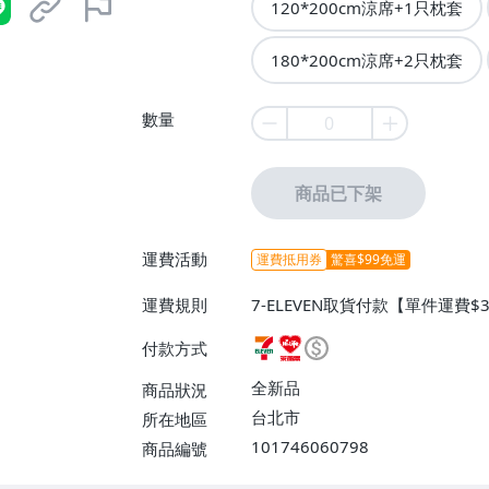
120*200cm涼席+1只枕套
180*200cm涼席+2只枕套
數量
商品已下架
運費活動
運費抵用券
驚喜$99免運
運費規則
7-ELEVEN取貨付款【單件運費
付款【單件運費$60、消費滿$9
付款方式
全新品
商品狀況
台北市
所在地區
101746060798
商品編號