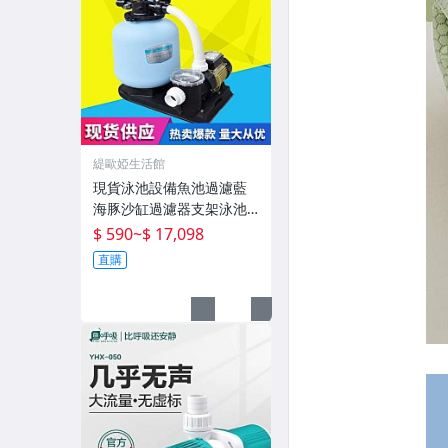
緹歐婭生活館
現貨泳池設備魚池過濾藍
海豚沙缸過濾器支架泳池
泳池砂缸水泵機組
$ 590
~
$ 17,098
直購