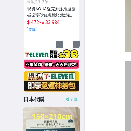
緹歐婭生活館
現貨AQUA愛克游泳池過濾
器循環砂缸魚池浴池沙缸
水泵一體機水處理設備
$ 472
~
$ 33,984
直購
日本代購
看全部