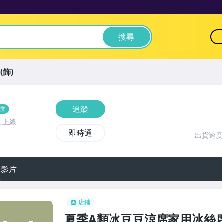
搜尋
(飾)
追蹤
證
前上線
即時通
出貨速
播影片
店鋪
夏季A類冰豆豆涼席家用冰絲