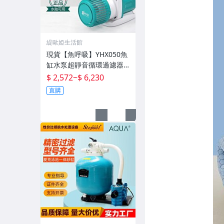
緹歐婭生活館
現貨【魚呼吸】YHX050魚
缸水泵超靜音循環過濾器
魚池潛水底吸變頻水陸
$ 2,572
~
$ 6,230
直購