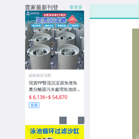
賣家最新刊登
看更多
緹歐婭生活館
現貨PP豎流沉淀器魚便魚
糞分離器污水處理魚池排
污化水產殖設備
$ 6,136
~
$ 54,870
直購